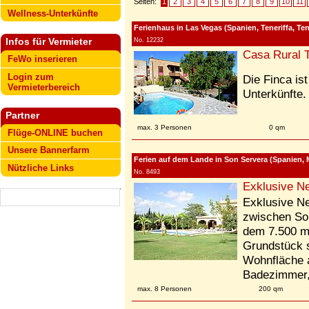
Seiten:
1
2
3
4
5
6
7
8
9
10
11
Wellness-Unterkünfte
Ferienhaus in Las Vegas (Spanien, Teneriffa, Ten
Infos für Vermieter
No. 12232
Casa Rural T
FeWo inserieren
Login zum
Die Finca is
Vermieterbereich
Unterkünfte.
Partner
max. 3 Personen
0 qm
Flüge-ONLINE buchen
Unsere Bannerfarm
Ferien auf dem Lande in Son Servera (Spanien, M
Nützliche Links
No. 8493
Exklusive Ne
Exklusive Ne
zwischen Son
dem 7.500 m²
Grundstück s
Wohnfläche a
Badezimmer,
max. 8 Personen
200 qm