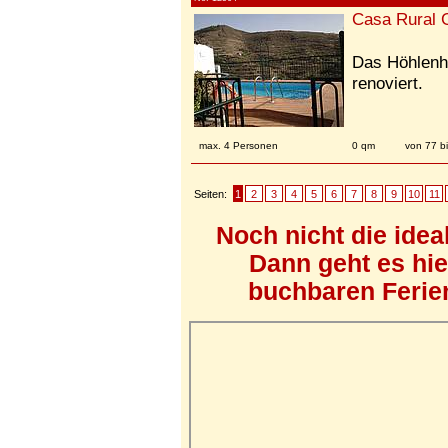
Casa Rural 
Das Höhlenha
renoviert.
max. 4 Personen
0 qm
von 77 b
Seiten:
1
2
3
4
5
6
7
8
9
10
11
Noch nicht die ide
Dann geht es hi
buchbaren Ferien