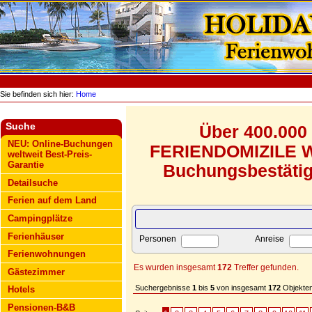
Sie befinden sich hier:
Home
Suche
Über 400.000
NEU: Online-Buchungen
FERIENDOMIZILE WE
weltweit Best-Preis-
Garantie
Buchungsbestätigu
Detailsuche
Ferien auf dem Land
Campingplätze
Ferienhäuser
Personen
Anreise
Ferienwohnungen
Es wurden insgesamt
172
Treffer gefunden.
Gästezimmer
Suchergebnisse
1
bis
5
von insgesamt
172
Objekten
Hotels
Pensionen-B&B