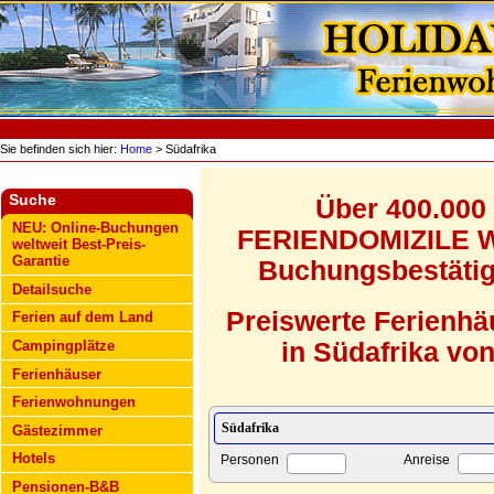
Sie befinden sich hier:
Home
> Südafrika
Suche
Über 400.000
NEU: Online-Buchungen
FERIENDOMIZILE WE
weltweit Best-Preis-
Garantie
Buchungsbestätigu
Detailsuche
Preiswerte Ferienh
Ferien auf dem Land
Campingplätze
in Südafrika von
Ferienhäuser
Ferienwohnungen
Gästezimmer
Hotels
Personen
Anreise
Pensionen-B&B