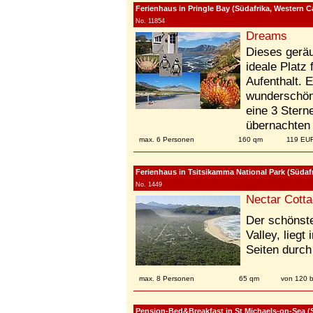
Ferienhaus in Pringle Bay (Südafrika, Western C
No. 11854
Dreams
Dieses geräu
ideale Platz
Aufenthalt. 
wunderschön
eine 3 Stern
übernachten 
max. 6 Personen
160 qm
119 EU
Ferienhaus in Tsitsikamma National Park (Südaf
No. 1449
Nectar Cott
Der schönste
Valley, liegt
Seiten durch
max. 8 Personen
65 qm
von 120 
Pension-Bed&Breakfast in St Michaels-on-Sea (S