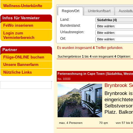
Wellness-Unterkünfte
Region/Ort
Unterkunftsart
Ausstatt
Infos für Vermieter
Land:
FeWo inserieren
Bundesland:
Urlaubsregion:
Login zum
Vermieterbereich
Ort:
Es wurden insgesamt
4
Treffer gefunden.
Partner
Suchergebnisse
1
bis
4
von insgesamt
4
Objekten:
Flüge-ONLINE buchen
Unsere Bannerfarm
Nützliche Links
Ferienwohnung in Cape Town (Südafrika, Weste
No. 10333
Brynbrook Se
Brynbrook i
eingerichtet
Selbstversor
Platz. Balko
max. 4 Personen
70 qm
von 57 bis 