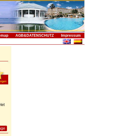
emap
AGB&DATENSCHUTZ
Impressum
ungen
tet
age