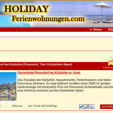
Home
Sit
4.8
rf bei Kitzbühel (Österreich, Tirol, Kitzbüheler Alpen)
4 Bewert
Gartenhotel Rosenhof bei Kitzbühel m. Appt.
Das Paradies bei Kitzbühel. Appartements, Ferienhäusern und tollen
Panorama-Zimmern. Es liegt idyllisch inmitten einer 5000 m² großen
Gartenanlage mit beheiztem Pool mit Panorama-Schiebehalle und bie
eine herrliche Aussicht auf die Kitzbüheler Alpen.
n
1000 qm
von 75 bis 160 EUR/Tag
zur Anfr