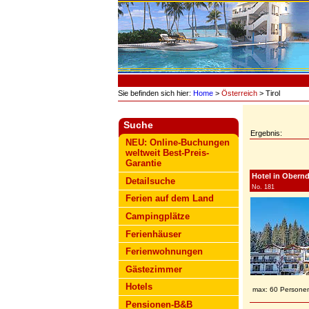
Sie befinden sich hier:
Home
>
Österreich
> Tirol
Suche
Ergebnis:
NEU: Online-Buchungen
weltweit Best-Preis-
Garantie
Hotel in Oberndo
Detailsuche
No. 181
Ferien auf dem Land
Campingplätze
Ferienhäuser
Ferienwohnungen
Gästezimmer
Hotels
max: 60 Persone
Pensionen-B&B