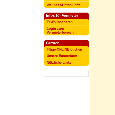
Wellness-Unterkünfte
Infos für Vermieter
FeWo inserieren
Login zum
Vermieterbereich
Partner
Flüge-ONLINE buchen
Unsere Bannerfarm
Nützliche Links