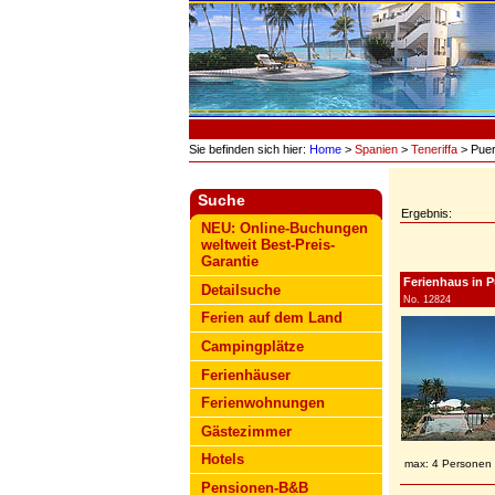
Sie befinden sich hier:
Home
>
Spanien
>
Teneriffa
> Puer
Suche
Ergebnis:
NEU: Online-Buchungen
weltweit Best-Preis-
Garantie
Ferienhaus in Pu
Detailsuche
No. 12824
Ferien auf dem Land
Campingplätze
Ferienhäuser
Ferienwohnungen
Gästezimmer
Hotels
max: 4 Personen
Pensionen-B&B