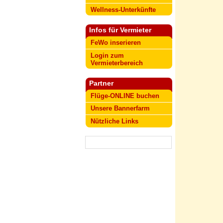
Wellness-Unterkünfte
Infos für Vermieter
FeWo inserieren
Login zum
Vermieterbereich
Partner
Flüge-ONLINE buchen
Unsere Bannerfarm
Nützliche Links