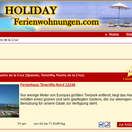
Home
Sit
to de la Cruz
2.
erto de la Cruz (Spanien, Teneriffa, Puerto de la Cruz)
1 Bewe
Ferienhaus Teneriffa-Nord 12246
Nur wenige Meter von Europas größten Tierpark entfernt, liegt das Ha
inmitten eines grünen und sehr gepflegten Gartens, der zur alleinigen
Benutzung für unsere Gäste zur Verfügung steht.
70 qm
von 64 bis 77 EUR/Tag
zur Anfr