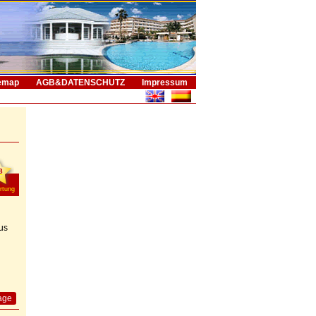
emap
AGB&DATENSCHUTZ
Impressum
8
rtung
us
age