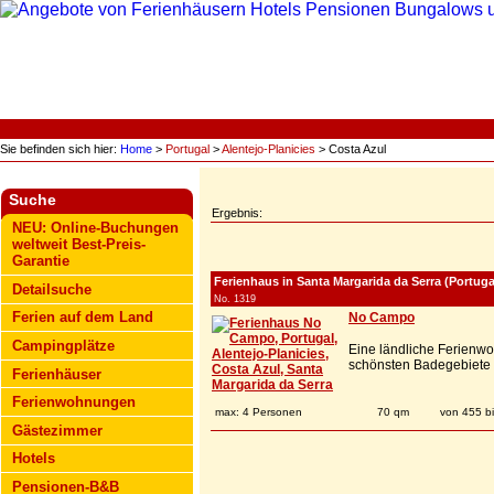
Sie befinden sich hier:
Home
>
Portugal
>
Alentejo-Planicies
> Costa Azul
Suche
Ergebnis:
NEU: Online-Buchungen
weltweit Best-Preis-
Garantie
Ferienhaus in Santa Margarida da Serra (Portugal
Detailsuche
No. 1319
Ferien auf dem Land
No Campo
Campingplätze
Eine ländliche Ferienwo
schönsten Badegebiete P
Ferienhäuser
Ferienwohnungen
max: 4 Personen
70 qm
von 455 b
Gästezimmer
Hotels
Pensionen-B&B