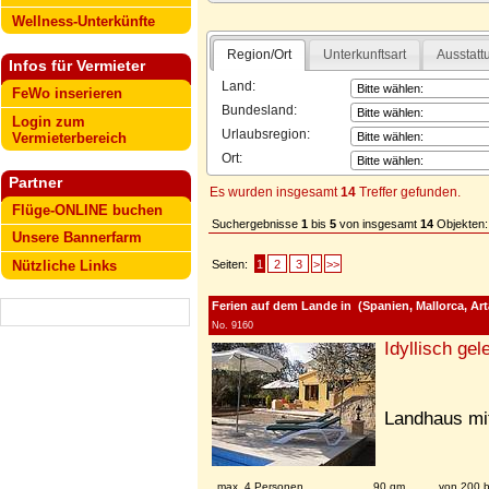
Wellness-Unterkünfte
Region/Ort
Unterkunftsart
Ausstatt
Infos für Vermieter
Land:
FeWo inserieren
Bundesland:
Login zum
Urlaubsregion:
Vermieterbereich
Ort:
Partner
Es wurden insgesamt
14
Treffer gefunden.
Flüge-ONLINE buchen
Suchergebnisse
1
bis
5
von insgesamt
14
Objekten:
Unsere Bannerfarm
Seiten:
1
2
3
>
>>
Nützliche Links
Ferien auf dem Lande in (Spanien, Mallorca, Art
No. 9160
Idyllisch ge
Landhaus mit
max. 4 Personen
90 qm
von 200 