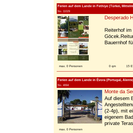
Ferien auf dem Lande in Fethiye (Türkei, Mittelm
No. 11029
Desperado H
Reiterhof im
Göcek.Reitur
Bauernhof fü
max. 0 Personen
0 qm
15 E
Ferien auf dem Lande in Évora (Portugal, Alentej
No. 4694
Monte da Ser
Auf diesem B
Angestellte
(2-4p), mit 
eigenem Bad
private Tera
max. 0 Personen