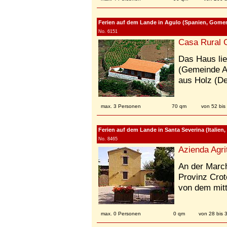
Ferien auf dem Lande in Agulo (Spanien, Gomer
No. 6151
Casa Rural 
Das Haus li
(Gemeinde A
aus Holz (De
max. 3 Personen
70 qm
von 52 bis
Ferien auf dem Lande in Santa Severina (Italien,
No. 8465
Azienda Agri
An der March
Provinz Cro
von dem mitt
max. 0 Personen
0 qm
von 28 bis