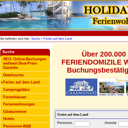
Sie befinden sich hier:
Suche
> Ferien auf dem Land
Suche
Über 200.000
NEU: Online-Buchungen
FERIENDOMIZILE WE
weltweit Best-Preis-
Garantie
Buchungsbestätigu
Detailsuche
Ferien auf dem Land
Campingplätze
Ferienhäuser
Ferienwohnungen
Gästezimmer
Hotels
Personen
Anreise
Pensionen-B&B