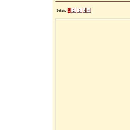
Seiten:
1
2
3
>
>>