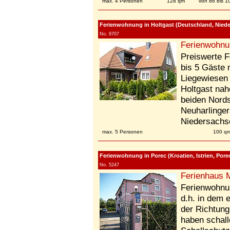
max. 4 Personen
128 qm
von 86 bis 
Ferienwohnung in Holtgast (Deutschland, Niede
No. 9707
Ferienwohnu
Preiswerte F
bis 5 Gäste 
Liegewiesen 
Holtgast nah
beiden Nords
Neuharlinger
Niedersachs
max. 5 Personen
100 q
Ferienwohnung in Porec (Kroatien, Istrien, Pore
No. 5247
Ferienhaus Ma
Ferienwohnun
d.h. in dem 
der Richtun
haben schal