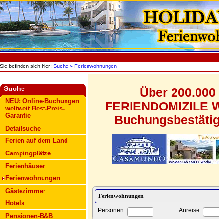
Sie befinden sich hier:
Suche
> Ferienwohnungen
Suche
Über 200.000
NEU: Online-Buchungen
FERIENDOMIZILE WE
weltweit Best-Preis-
Garantie
Buchungsbestätigu
Detailsuche
Ferien auf dem Land
Campingplätze
Ferienhäuser
Ferienwohnungen
Gästezimmer
Hotels
Personen
Anreise
Pensionen-B&B