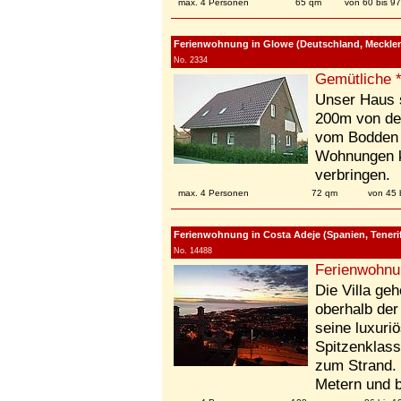
max. 4 Personen
65 qm
von 60 bis 9
Ferienwohnung in Glowe (Deutschland, Meckl
No. 2334
Gemütliche 
Unser Haus s
200m von de
vom Bodden e
Wohnungen k
verbringen.
max. 4 Personen
72 qm
von 45 
Ferienwohnung in Costa Adeje (Spanien, Tenerif
No. 14488
Ferienwohnu
Die Villa ge
oberhalb der
seine luxuri
Spitzenklass
zum Strand. 
Metern und b