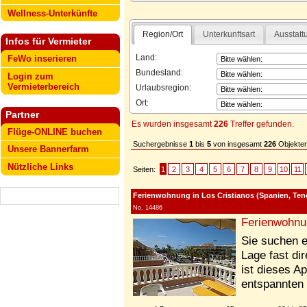
Wellness-Unterkünfte
Region/Ort
Unterkunftsart
Ausstatt
Infos für Vermieter
Land:
FeWo inserieren
Bundesland:
Login zum
Vermieterbereich
Urlaubsregion:
Ort:
Partner
Es wurden insgesamt
226
Treffer gefunden.
Flüge-ONLINE buchen
Suchergebnisse
1
bis
5
von insgesamt
226
Objekten
Unsere Bannerfarm
Nützliche Links
Seiten:
1
2
3
4
5
6
7
8
9
10
11
Ferienwohnung in Los Cristianos (Spanien, Tener
No. 14486
Ferienwohnu
Sie suchen e
Lage fast di
ist dieses A
entspannten 