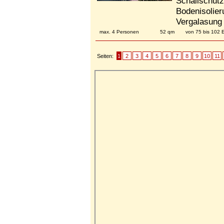
Schallschutz
Bodenisolier
Vergalasung 
max. 4 Personen
52 qm
von 75 bis 102
Seiten:
1
2
3
4
5
6
7
8
9
10
11