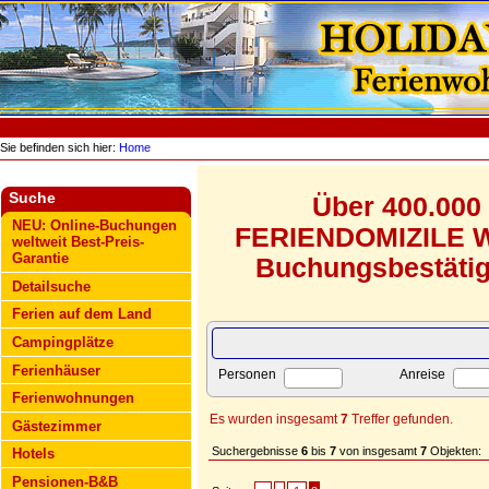
Sie befinden sich hier:
Home
Suche
Über 400.000
NEU: Online-Buchungen
FERIENDOMIZILE WE
weltweit Best-Preis-
Garantie
Buchungsbestätigu
Detailsuche
Ferien auf dem Land
Campingplätze
Ferienhäuser
Personen
Anreise
Ferienwohnungen
Es wurden insgesamt
7
Treffer gefunden.
Gästezimmer
Suchergebnisse
6
bis
7
von insgesamt
7
Objekten:
Hotels
Pensionen-B&B