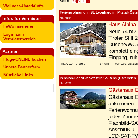
Seiten:
<<
<
1
2
Wellness-Unterkünfte
Ferienwohnung in St. Leonhard im Pitztal (Österre
Infos für Vermieter
No. 6184
Haus Alpina
FeWo inserieren
Neue 74 m2 
Login zum
Tiroler Stil!
Vermieterbereich
Dusche/WC),
komplett ein
Partner
Eingang, ruh
Flüge-ONLINE buchen
max. 10 Personen
74 qm
von 102 bis 15
Unsere Bannerfarm
Nützliche Links
Pension-Bed&Breakfast in Sautens (Österreich, T
No. 6458
Gästehaus E
Gästehaus E
ankommen - 
Ferienwohnun
jedes Zimme
Flachbild-S
Anschluß u.
LCD-SAT-TV 