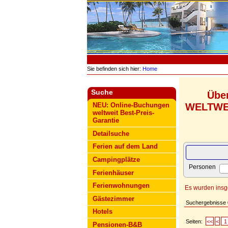
Sie befinden sich hier:
Home
Suche
Übe
WELTWEIT
NEU: Online-Buchungen
weltweit Best-Preis-
Garantie
Detailsuche
Ferien auf dem Land
Campingplätze
Personen
Ferienhäuser
Ferienwohnungen
Es wurden ins
Gästezimmer
Suchergebnisse
Hotels
Seiten:
<<
<
1
Pensionen-B&B