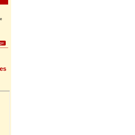
se
age
 es