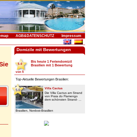
emap
AGB&DATENSCHUTZ
Impressum
Domizile mit Bewertungen
Bis heute 1
Feriendomizil
Sie
5.0
Brasilien
mit
1
Bewertung
von
5
Top-Aktuelle Bewertungen Brasilien:
Villa Cactus
5.0
Die Villa Cactus am Strand
von Praia do Flamengo
dem schönsten Strand- ...
Brasilien, Nordost-Brasilien