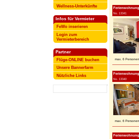
Wellness-Unterkünfte
Ferienwohnung i
No. 13341
Infos für Vermieter
FeWo inserieren
Login zum
Vermieterbereich
Partner
Flüge-ONLINE buchen
max. 6 Persone
Unsere Bannerfarm
Ferienwohnung i
Nützliche Links
No. 13340
max. 6 Persone
Ferienwohnung i