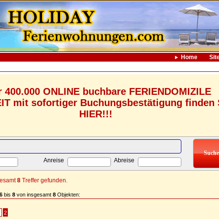
Home
Sit
r 400.000 ONLINE buchbare FERIENDOMIZILE
 mit sofortiger Buchungsbestätigung finden 
HIER!!!
Anreise
Abreise
gesamt
8
Treffer gefunden.
6
bis
8
von insgesamt
8
Objekten:
2