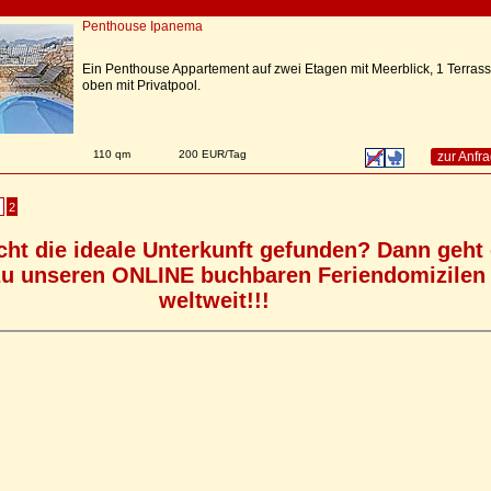
Penthouse Ipanema
Ein Penthouse Appartement auf zwei Etagen mit Meerblick, 1 Terras
oben mit Privatpool.
n
110 qm
200 EUR/Tag
zur Anfr
2
cht die ideale Unterkunft gefunden? Dann geht
zu unseren ONLINE buchbaren Feriendomizilen
weltweit!!!