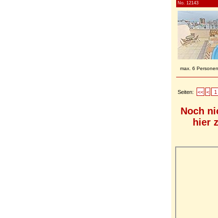
No. 12143
max. 6 Persone
Seiten:
<<
<
1
Noch ni
hier 