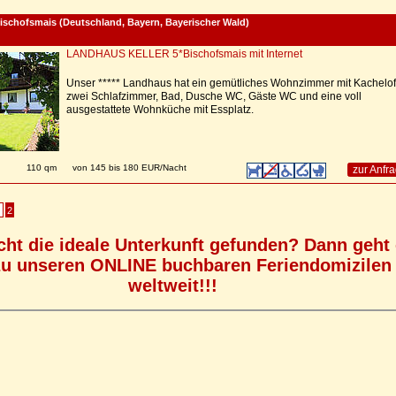
ischofsmais (Deutschland, Bayern, Bayerischer Wald)
LANDHAUS KELLER 5*Bischofsmais mit Internet
Unser ***** Landhaus hat ein gemütliches Wohnzimmer mit Kachelof
zwei Schlafzimmer, Bad, Dusche WC, Gäste WC und eine voll
ausgestattete Wohnküche mit Essplatz.
n
110 qm
von 145 bis 180 EUR/Nacht
zur Anfr
2
cht die ideale Unterkunft gefunden? Dann geht
zu unseren ONLINE buchbaren Feriendomizilen
weltweit!!!