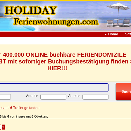
Home
Sit
r 400.000 ONLINE buchbare FERIENDOMIZILE
 mit sofortiger Buchungsbestätigung finden 
HIER!!!
Anreise
Abreise
gesamt
6
Treffer gefunden.
6
bis
6
von insgesamt
6
Objekten:
2