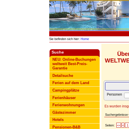
Sie befinden sich hier:
Home
Suche
Übe
WELTWEIT
NEU: Online-Buchungen
weltweit Best-Preis-
Garantie
Detailsuche
Ferien auf dem Land
Campingplätze
Personen
Ferienhäuser
Ferienwohnungen
Es wurden ins
Gästezimmer
Suchergebnisse
Hotels
Seiten:
<<
<
1
Pensionen-B&B