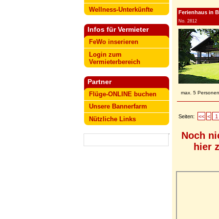
Wellness-Unterkünfte
Ferienhaus in B
No. 2812
Infos für Vermieter
FeWo inserieren
Login zum
Vermieterbereich
Partner
max. 5 Persone
Flüge-ONLINE buchen
Unsere Bannerfarm
Seiten:
<<
<
1
Nützliche Links
Noch ni
hier 