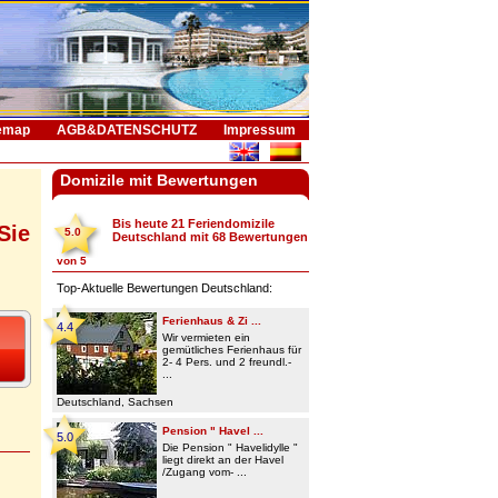
emap
AGB&DATENSCHUTZ
Impressum
Domizile mit Bewertungen
Bis heute 21
Feriendomizile
Sie
5.0
Deutschland
mit
68
Bewertungen
von
5
Top-Aktuelle Bewertungen Deutschland:
Ferienhaus & Zi ...
4.4
Wir vermieten ein
gemütliches Ferienhaus für
2- 4 Pers. und 2 freundl.-
...
Deutschland, Sachsen
Pension " Havel ...
5.0
Die Pension " Havelidylle "
liegt direkt an der Havel
/Zugang vom- ...