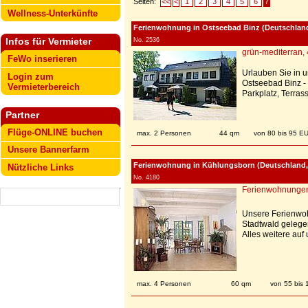
Seiten:
<<
<
1
2
3
4
5
6
7
Wellness-Unterkünfte
Ferienwohnung in Ostseebad Binz (Deutschlan
Infos für Vermieter
No. 2536
grün-mediterran, 
FeWo inserieren
Urlauben Sie in 
Login zum
Ostseebad Binz - 
Vermieterbereich
Parkplatz, Terrass
Partner
Flüge-ONLINE buchen
max. 2 Personen
44 qm
von 80 bis 95 E
Unsere Bannerfarm
Ferienwohnung in Kühlungsborn (Deutschland
Nützliche Links
No. 4180
Ferienwohnungen
Unsere Ferienwoh
Stadtwald gelegen
Alles weitere au
max. 4 Personen
60 qm
von 55 bis