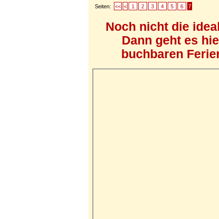
Seiten:
<<
<
1
2
3
4
5
6
7
Noch nicht die ide
Dann geht es hi
buchbaren Ferien