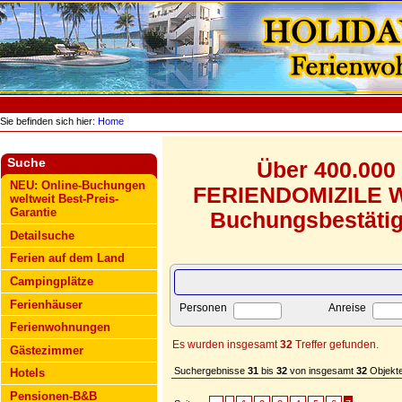
Sie befinden sich hier:
Home
Suche
Über 400.000
NEU: Online-Buchungen
FERIENDOMIZILE WE
weltweit Best-Preis-
Garantie
Buchungsbestätigu
Detailsuche
Ferien auf dem Land
Campingplätze
Ferienhäuser
Personen
Anreise
Ferienwohnungen
Es wurden insgesamt
32
Treffer gefunden.
Gästezimmer
Suchergebnisse
31
bis
32
von insgesamt
32
Objekte
Hotels
Pensionen-B&B