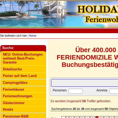
Sie befinden sich hier:
Home
Suche
Über 400.000
NEU: Online-Buchungen
FERIENDOMIZILE WE
weltweit Best-Preis-
Garantie
Buchungsbestätigu
Detailsuche
Ferien auf dem Land
Campingplätze
Ferienhäuser
Personen
Anreise
Ferienwohnungen
Es wurden insgesamt
58
Treffer gefunden.
Gästezimmer
Suchergebnisse
26
bis
30
von insgesamt
58
Objekte
Hotels
Pensionen-B&B