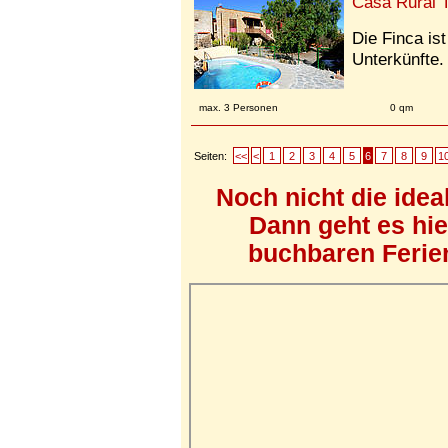
Casa Rural T
Die Finca is
Unterkünfte.
max. 3 Personen
0 qm
Seiten:
<<
<
1
2
3
4
5
6
7
8
9
1
Noch nicht die ide
Dann geht es hi
buchbaren Ferien