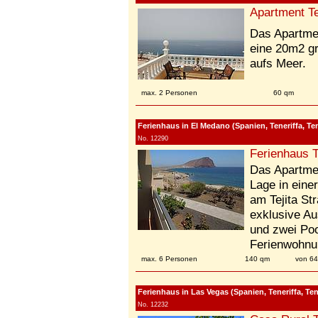
Apartment Te
Das Apartmen
eine 20m2 gr
aufs Meer.
max. 2 Personen
60 qm
Ferienhaus in El Medano (Spanien, Teneriffa, Te
No. 12290
Ferienhaus T
Das Apartmen
Lage in eine
am Tejita St
exklusive Au
und zwei Poo
Ferienwohnu
max. 6 Personen
140 qm
von 64
Ferienhaus in Las Vegas (Spanien, Teneriffa, Ten
No. 12232