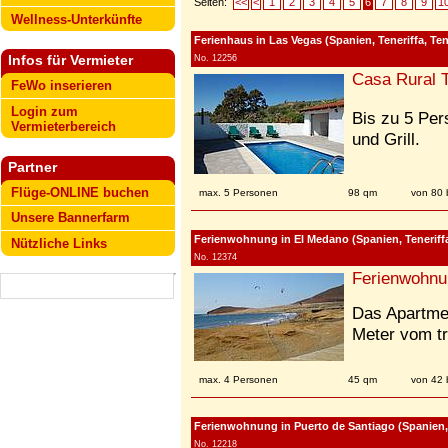
Seiten:
<<
<
1
2
3
4
5
6
7
8
9
1
Wellness-Unterkünfte
Ferienhaus in Las Vegas (Spanien, Teneriffa, Ten
Infos für Vermieter
No. 12256
Casa Rural T
FeWo inserieren
Login zum
Bis zu 5 Per
Vermieterbereich
und Grill.
Partner
Flüge-ONLINE buchen
max. 5 Personen
98 qm
von 80 
Unsere Bannerfarm
Ferienwohnung in El Medano (Spanien, Teneriffa
Nützliche Links
No. 12374
Ferienwohnu
Das Apartmen
Meter vom tr
max. 4 Personen
45 qm
von 42 
Ferienwohnung in Puerto de Santiago (Spanien, 
No. 12218