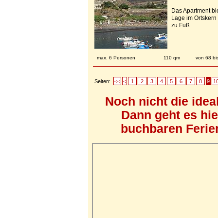
Das Apartment biet
Lage im Ortskern
zu Fuß.
max. 6 Personen
110 qm
von 68 bi
Seiten:
<<
<
1
2
3
4
5
6
7
8
9
1
Noch nicht die ide
Dann geht es hi
buchbaren Ferien