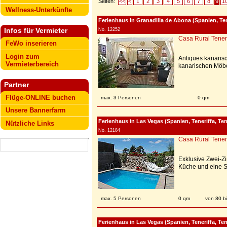
Seiten:
<<
<
1
2
3
4
5
6
7
8
9
1
Wellness-Unterkünfte
Ferienhaus in Granadilla de Abona (Spanien, Ten
Infos für Vermieter
No. 12252
Casa Rural Tener
FeWo inserieren
Login zum
Antiques kanarisc
Vermieterbereich
kanarischen Möbel
Partner
Flüge-ONLINE buchen
max. 3 Personen
0 qm
Unsere Bannerfarm
Ferienhaus in Las Vegas (Spanien, Teneriffa, Ten
Nützliche Links
No. 12184
Casa Rural Tener
Exklusive Zwei-Z
Küche und eine S
max. 5 Personen
0 qm
von 80 b
Ferienhaus in Las Vegas (Spanien, Teneriffa, Ten