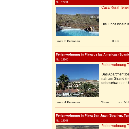
No. 12231
Casa Rural Tener
Die Finca ist ein
max. 3 Personen
0 qm
Ferienwohnung in Playa de las Americas (Spanien
No. 12300
Ferienwohnung T
Das Apartment be
nah am Strand (nu
unbeschwerten U
max. 4 Personen
70 qm
von 53 
Ferienwohnung in Playa San Juan (Spanien, Tene
No. 12963
Ferienwohnung T