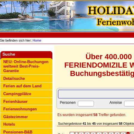
Sie befinden sich hier:
Home
Suche
Über 400.000
NEU: Online-Buchungen
FERIENDOMIZILE WE
weltweit Best-Preis-
Garantie
Buchungsbestätigu
Detailsuche
Ferien auf dem Land
Campingplätze
Ferienhäuser
Personen
Anreise
Ferienwohnungen
Es wurden insgesamt
58
Treffer gefunden.
Gästezimmer
Suchergebnisse
41
bis
45
von insgesamt
58
Objekte
Hotels
Pensionen-B&B