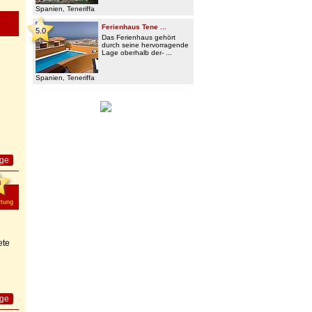
Spanien, Teneriffa
Ferienhaus Tene ...
5.0
Das Ferienhaus gehört
durch seine hervorragende
Lage oberhalb der- ...
Spanien, Teneriffa
age
3
tung
ete
age