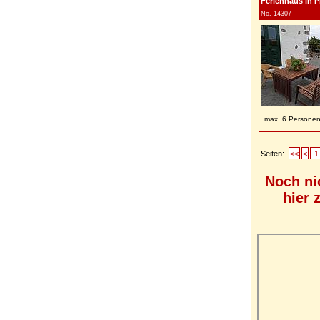
Ferienhaus in P
No. 14307
max. 6 Persone
Seiten:
<<
<
1
Noch ni
hier 