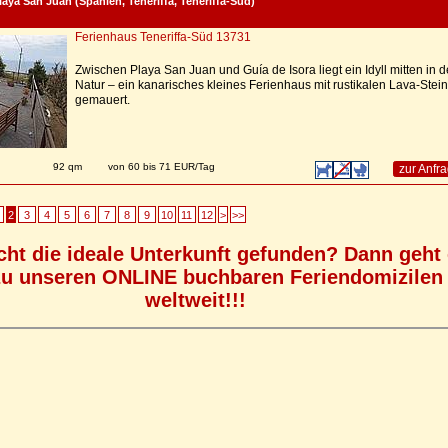
laya San Juan (Spanien, Teneriffa, Teneriffa-Süd)
Ferienhaus Teneriffa-Süd 13731
Zwischen Playa San Juan und Guía de Isora liegt ein Idyll mitten in d
Natur – ein kanarisches kleines Ferienhaus mit rustikalen Lava-Stei
gemauert.
n
92 qm
von 60 bis 71 EUR/Tag
zur Anfr
2
3
4
5
6
7
8
9
10
11
12
>
>>
cht die ideale Unterkunft gefunden? Dann geht
zu unseren ONLINE buchbaren Feriendomizilen
weltweit!!!