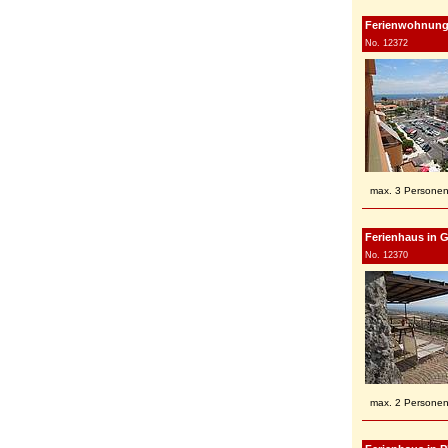
Ferienwohnung i
No. 12372
max. 3 Persone
Ferienhaus in Gu
No. 12370
max. 2 Persone