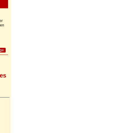
er
nen
age
 es