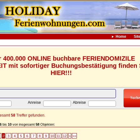
Home
Sit
r 400.000 ONLINE buchbare FERIENDOMIZILE
 mit sofortiger Buchungsbestätigung finden 
HIER!!!
Anreise
Abreise
gesamt
58
Treffer gefunden.
6
bis
10
von insgesamt
58
Objekten:
2
3
4
5
6
7
8
9
10
11
12
>
>>