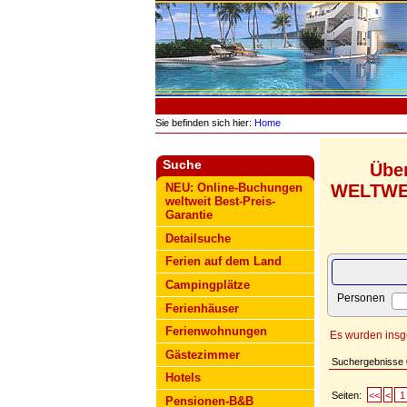
Sie befinden sich hier:
Home
Suche
Übe
WELTWEIT
NEU: Online-Buchungen
weltweit Best-Preis-
Garantie
Detailsuche
Ferien auf dem Land
Campingplätze
Personen
Ferienhäuser
Ferienwohnungen
Es wurden ins
Gästezimmer
Suchergebnisse
Hotels
Seiten:
<<
<
1
Pensionen-B&B