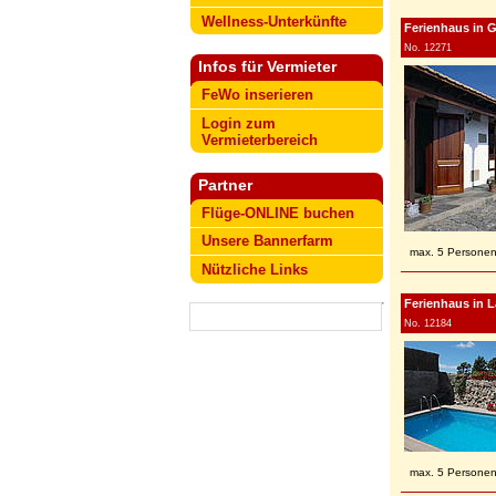
Wellness-Unterkünfte
Ferienhaus in Gu
No. 12271
Infos für Vermieter
FeWo inserieren
Login zum
Vermieterbereich
Partner
Flüge-ONLINE buchen
Unsere Bannerfarm
max. 5 Persone
Nützliche Links
Ferienhaus in L
No. 12184
max. 5 Persone