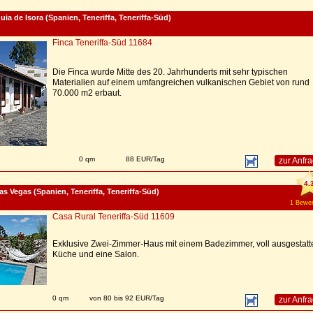
ia de Isora (Spanien, Teneriffa, Teneriffa-Süd)
Finca Teneriffa-Süd 11684
Die Finca wurde Mitte des 20. Jahrhunderts mit sehr typischen
Materialien auf einem umfangreichen vulkanischen Gebiet von rund
70.000 m2 erbaut.
n
0 qm
88 EUR/Tag
zur Anfr
4.
as Vegas (Spanien, Teneriffa, Teneriffa-Süd)
1 Bewer
Casa Rural Teneriffa-Süd 11609
Exklusive Zwei-Zimmer-Haus mit einem Badezimmer, voll ausgestatt
Küche und eine Salon.
n
0 qm
von 80 bis 92 EUR/Tag
zur Anfr