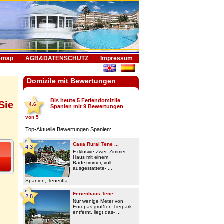
emap
AGB&DATENSCHUTZ
Impressum
Domizile mit Bewertungen
Bis heute 5
Feriendomizile
Sie
4.6
Spanien
mit
9
Bewertungen
von
5
Top-Aktuelle Bewertungen Spanien:
Casa Rural Tene ...
4.3
Exklusive Zwei- Zimmer-
Haus mit einem
Badezimmer, voll
ausgestattete- ...
Spanien, Teneriffa
Ferienhaus Tene ...
2.8
Nur wenige Meter von
Europas größten Tierpark
entfernt, liegt das- ...