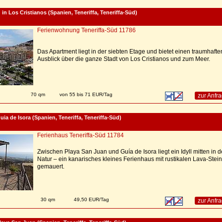
n Los Cristianos (Spanien, Teneriffa, Teneriffa-Süd)
Ferienwohnung Teneriffa-Süd 11786
Das Apartment liegt in der siebten Etage und bietet einen traumhafte
Ausblick über die ganze Stadt von Los Cristianos und zum Meer.
n
70 qm
von 55 bis 71 EUR/Tag
zur Anfr
ia de Isora (Spanien, Teneriffa, Teneriffa-Süd)
Ferienhaus Teneriffa-Süd 11784
Zwischen Playa San Juan und Guía de Isora liegt ein Idyll mitten in d
Natur – ein kanarisches kleines Ferienhaus mit rustikalen Lava-Stei
gemauert.
n
30 qm
49,50 EUR/Tag
zur Anfr