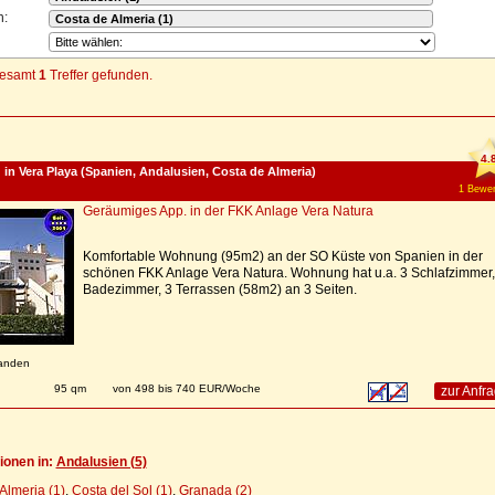
n:
gesamt
1
Treffer gefunden.
4.
n Vera Playa (Spanien, Andalusien, Costa de Almeria)
1 Bewer
Geräumiges App. in der FKK Anlage Vera Natura
Komfortable Wohnung (95m2) an der SO Küste von Spanien in der
schönen FKK Anlage Vera Natura. Wohnung hat u.a. 3 Schlafzimmer,
Badezimmer, 3 Terrassen (58m2) an 3 Seiten.
anden
n
95 qm
von 498 bis 740 EUR/Woche
zur Anfr
ionen in:
Andalusien (5)
Almeria (1)
,
Costa del Sol (1)
,
Granada (2)