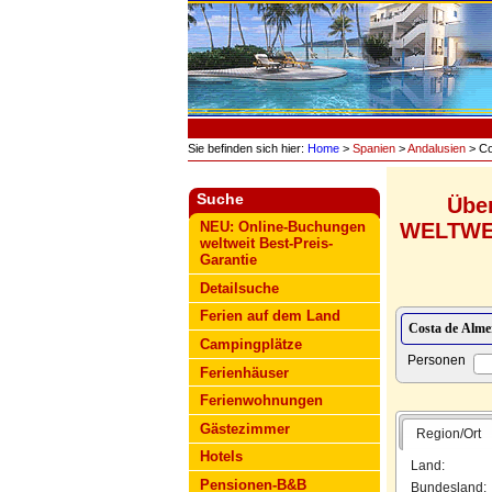
Sie befinden sich hier:
Home
>
Spanien
>
Andalusien
> Co
Suche
Übe
WELTWEIT
NEU: Online-Buchungen
weltweit Best-Preis-
Garantie
Detailsuche
Ferien auf dem Land
Campingplätze
Personen
Ferienhäuser
Ferienwohnungen
Gästezimmer
Region/Ort
Hotels
Land:
Pensionen-B&B
Bundesland: