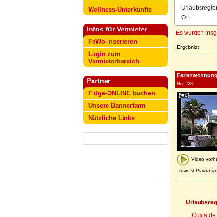
Urlaubsregio
Wellness-Unterkünfte
Ort:
Infos für Vermieter
Es wurden ins
FeWo inserieren
Ergebnis:
Login zum
Vermieterbereich
Ferienwohnung i
Partner
No. 223
Flüge-ONLINE buchen
Unsere Bannerfarm
Nützliche Links
Video vorh
max. 6 Persone
Urlaubsreg
Costa de 