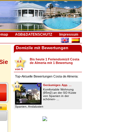
emap
AGB&DATENSCHUTZ
Impressum
Domizile mit Bewertungen
Bis heute 1
Feriendomizil Costa
Sie
4.8
de Almeria
mit
1
Bewertung
von
5
Top-Aktuelle Bewertungen Costa de Almeria:
Geräumiges App. ...
4.8
Komfortable Wohnung
(95m2) an der SO Küste
von Spanien in der
schönen- ...
Spanien, Andalusien
rn