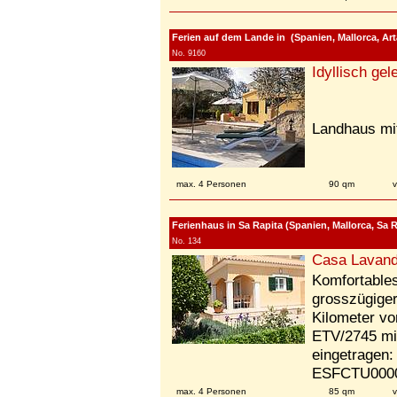
Ferien auf dem Lande in (Spanien, Mallorca, Art
No. 9160
Idyllisch ge
Landhaus mit
max. 4 Personen
90 qm
Ferienhaus in Sa Rapita (Spanien, Mallorca, Sa R
No. 134
Casa Lavand
Komfortables
grosszügiger
Kilometer vo
ETV/2745 mi
eingetragen:
ESFCTU0000
max. 4 Personen
85 qm