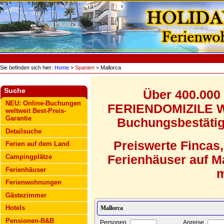
Sie befinden sich hier:
Home
>
Spanien
> Mallorca
Suche
Über 400.000
NEU: Online-Buchungen
FERIENDOMIZILE WE
weltweit Best-Preis-
Garantie
Buchungsbestätigu
Detailsuche
Preiswerte Fincas
Ferien auf dem Land
Campingplätze
Ferienhäuser auf Ma
Ferienhäuser
m
Ferienwohnungen
Gästezimmer
Hotels
Pensionen-B&B
Personen
Anreise