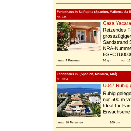
Ferienhaus in Sa Rapita (Spanien, Mallorca, Sa R
No. 135
Casa Yacara
Reizendes Fe
grosszügiger
Sandstrand S
NRA-Nummer 
ESFCTU0000
max. 4 Personen
76 qm
von 12
Ferienhaus in (Spanien, Mallorca, Artá)
No. 8354
U047 Ruhig g
Ruhig gelege
nur 500 m vo
Ideal für Fa
Erwachsene 
max. 10 Personen
160 qm