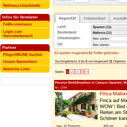
Wellness-Unterkünfte
Infos für Vermieter
Region/Ort
Unterkunftsart
Ausstatt
FeWo inserieren
Land:
Login zum
Bundesland:
Vermieterbereich
Urlaubsregion:
Ort:
Partner
Es wurden insgesamt
11
Treffer gefunden.
Flüge-ONLINE buchen
Suchergebnisse
1
bis
5
von insgesamt
11
Objekten:
Unsere Bannerfarm
Nützliche Links
Seiten:
1
2
3
>
>>
Pension-Bed&Breakfast in Campos (Spanien, Ma
No. 12569
Finca Mallor
Finca auf Ma
WOW ! Bed &
Reiten am St
Schöner kann
max. 10 Personen
400 qm
v