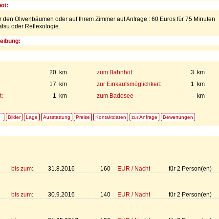
ot:
 den Olivenbäumen oder auf Ihrem Zimmer auf Anfrage : 60 Euros für 75 Minuten
atsu oder Reflexologie.
eibung:
:
20 km
zum Bahnhof:
3 km
17 km
zur Einkaufsmöglichkeit:
1 km
:
1 km
zum Badesee
- km
Bilder
Lage
Ausstattung
Preise
Kontaktdaten
zur Anfrage
Bewertungen
bis zum:
31.8.2016
160
EUR
/
Nacht
für
2
Person(en)
bis zum:
30.9.2016
140
EUR
/
Nacht
für
2
Person(en)