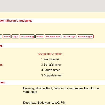
der näheren Umgebung:
Bilder
Lage
Ausstattung
Preise
Kontaktdaten
zur Anfrage
Bewertungen
ng:
Anzahl der Zimmer:
1 Wohnzimmer
):
3 Schlafzimmer
3 Badezimmer
3 Doppelzimmer
nen:
Heizung, Minibar, Pool, Bettwäsche vorhanden, Handtücher
vorhanden
Duschbad, Badewanne, WC, Fön