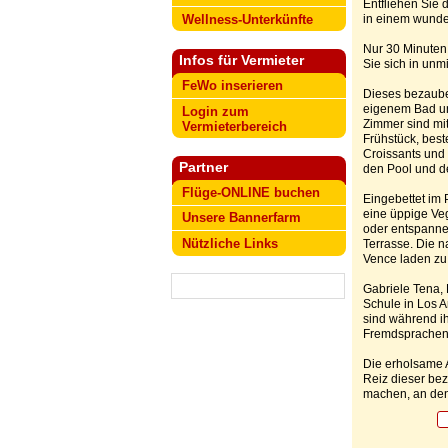
Entfliehen Sie 
Wellness-Unterkünfte
in einem wunder
Nur 30 Minuten
Infos für Vermieter
Sie sich in unm
FeWo inserieren
Dieses bezauber
eigenem Bad un
Login zum
Zimmer sind mit
Vermieterbereich
Frühstück, best
Croissants und 
Partner
den Pool und de
Flüge-ONLINE buchen
Eingebettet im 
eine üppige V
Unsere Bannerfarm
oder entspanne
Nützliche Links
Terrasse. Die n
Vence laden zu 
Gabriele Tena,
Schule in Los A
sind während ih
Fremdsprachenk
Die erholsame 
Reiz dieser be
machen, an den