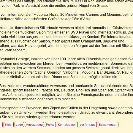
dem Stress des Alltags und erholen Sie sich im Mas Du Roc, einem idyllischen An
vollen Park mit Aussicht über die endlos grünen Hügel von Grasse.
 vom internationalen Flugplatz Nizza, 20 Minuten von Cannes und Mougins, befin
ittelbarer Nähe der schönsten Golfplätze der Côte d’Azur.
nde, im florentinischen Stil erbaute Anwesen bietet drei romantische Gästezimmer
d einem gemütlichen Salon mit Fernseher, DVD Player und Internetanschluss. Di
 sehr viel Liebe ausgestattet und bieten erstklassigen Komfort. Ein internationales
ehend aus Früchten der Saison, frisch gepresstem Orangensaft, Baguette und
allem, was das Herz begehrt, wird Ihnen jeden Morgen auf der Terrasse mit Blick a
n Park serviert.
Peyloubet Gebirge, inmitten von über 100 Jahre alten Olivenbäumen geniessen Si
egetation und erwachen am Morgen beim wunderbaren mediterranen Sonnenaufga
n sich an den warmen Sommerabenden am grossen Swimmingpool direkt vor Ihre
ahegelegenen Dörfer Cabris, Gourdon, Valbonne , Mougins, Bar S/Loup, St. Paul d
einer Vielfalt von romantischen Dinner und Schlemmermöglichkeiten ein.
 Besitzerin des wunderschönen Anwesens und anerkannte Sprachenlehrerin der Ber
ngeles, spricht fliessend Französisch, Deutsch, Englisch und Spanisch. Sprachkur
res Aufenthaltes jederzeit möglich, wenn Sie eine Fremdsprache erlernen oder Ihr
enntnisse auffrischen oder erweitern möchten.
Atmosphäre der Provence, das Zirpen der Grillen in der Umgebung sowie der einm
zaubernden Unterkunft werden Ihren diesjährigen Urlaub zu etwas ganz Besonder
 Sie sich immer wieder gerne erinnern werden.
Bilder
Lage
Ausstattung
Preise
Kontaktdaten
zur Anfrage
Bewertungen