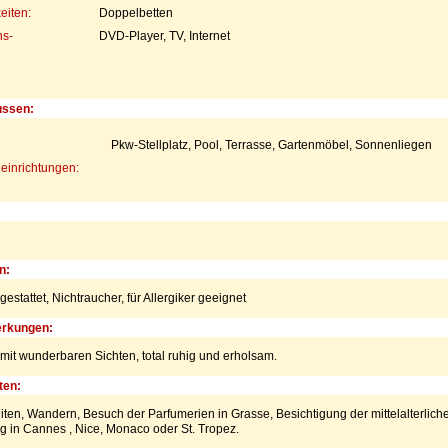
eiten:
Doppelbetten
s-
DVD-Player, TV, Internet
ussen:
Pkw-Stellplatz, Pool, Terrasse, Gartenmöbel, Sonnenliegen
einrichtungen:
n:
gestattet,
Nichtraucher,
für Allergiker geeignet
rkungen:
 mit wunderbaren Sichten, total ruhig und erholsam.
ten:
eiten, Wandern, Besuch der Parfumerien in Grasse, Besichtigung der mittelalterlich
g in Cannes , Nice, Monaco oder St. Tropez.