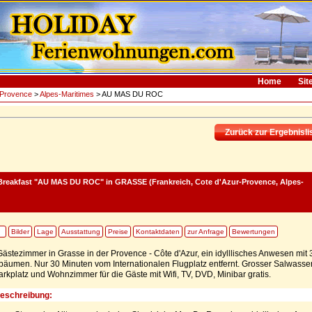
Home
Sit
-Provence
>
Alpes-Maritimes
> AU MAS DU ROC
Zurück zur Ergebnisli
reakfast "AU MAS DU ROC"
in GRASSE (Frankreich, Cote d'Azur-Provence, Alpes-
Bilder
Lage
Ausstattung
Preise
Kontaktdaten
zur Anfrage
Bewertungen
ästezimmer in Grasse in der Provence - Côte d'Azur, ein idylllisches Anwesen mit 
bäumen. Nur 30 Minuten vom Internationalen Flugplatz entfernt. Grosser Salwasser
Parkplatz und Wohnzimmer für die Gäste mit Wifi, TV, DVD, Minibar gratis.
Beschreibung: