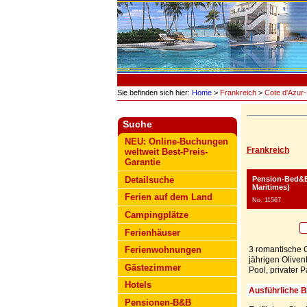
Sie befinden sich hier:
Home
>
Frankreich
>
Cote d'Azur
Suche
NEU: Online-Buchungen
Frankreich
weltweit Best-Preis-
Garantie
Pension-Bed&B
Detailsuche
Maritimes)
Ferien auf dem Land
No. 11567
Campingplätze
Ferienhäuser
3 romantische G
Ferienwohnungen
jährigen Oliven
Gästezimmer
Pool, privater 
Hotels
Ausführliche 
Pensionen-B&B