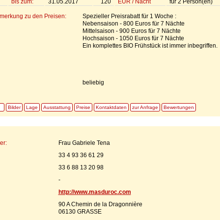
bis zum:
31.05.2017
120
EUR
/
Nacht
für
2
Person(en)
emerkung zu den Preisen:
Spezieller Preisrabatt für 1 Woche :
Nebensaison - 800 Euros für 7 Nächte
Mittelsaison - 900 Euros für 7 Nächte
Hochsaison - 1050 Euros für 7 Nächte
Ein komplettes BIO Frühstück ist immer inbegriffen.
beliebig
Bilder
Lage
Ausstattung
Preise
Kontaktdaten
zur Anfrage
Bewertungen
er:
Frau Gabriele Tena
33 4 93 36 61 29
33 6 88 13 20 98
-
http://www.masduroc.com
90 A Chemin de la Dragonnière
06130 GRASSE