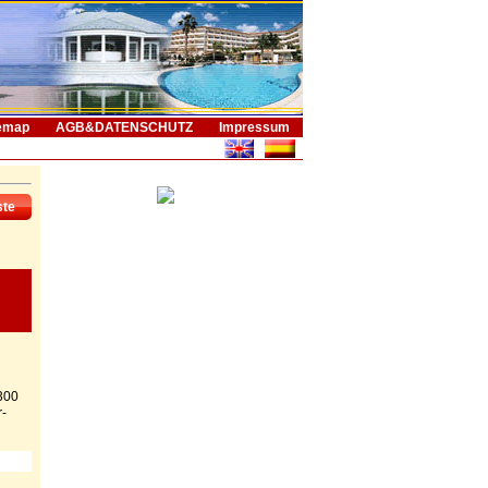
emap
AGB&DATENSCHUTZ
Impressum
ste
300
-