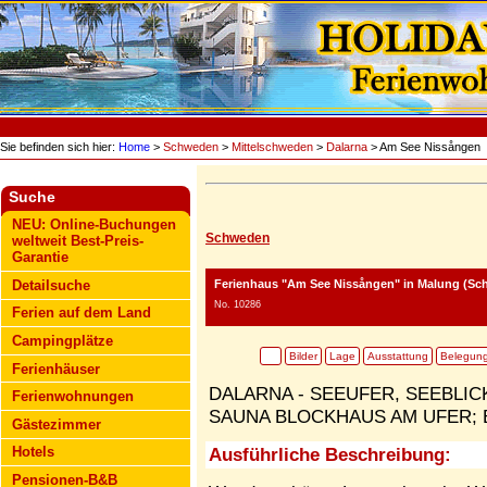
Sie befinden sich hier:
Home
>
Schweden
>
Mittelschweden
>
Dalarna
> Am See Nissången
Suche
NEU: Online-Buchungen
Schweden
weltweit Best-Preis-
Garantie
Ferienhaus "Am See Nissången"
in Malung (Sch
Detailsuche
No. 10286
Ferien auf dem Land
Campingplätze
Bilder
Lage
Ausstattung
Belegun
Ferienhäuser
DALARNA - SEEUFER, SEEBLIC
Ferienwohnungen
SAUNA BLOCKHAUS AM UFER; 
Gästezimmer
Hotels
Ausführliche Beschreibung:
Pensionen-B&B