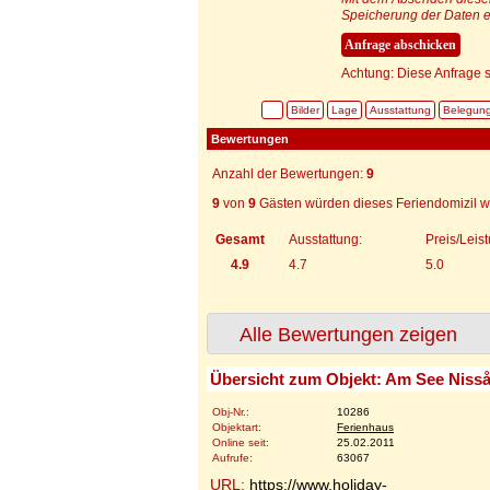
Speicherung der Daten e
Achtung: Diese Anfrage s
Bilder
Lage
Ausstattung
Belegun
Bewertungen
Anzahl der Bewertungen:
9
9
von
9
Gästen würden dieses Feriendomizil w
Gesamt
Ausstattung:
Preis/Leis
4.9
4.7
5.0
Alle Bewertungen zeigen
Übersicht zum Objekt: Am See Niss
Obj-Nr.:
10286
Objektart:
Ferienhaus
Online seit:
25.02.2011
Aufrufe:
63067
URL:
https://www.holiday-