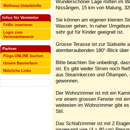
Wunderschöner Lage mitten im Wal
Wellness-Unterkünfte
Nissången, 15 km von Malung, 3
Infos für Vermieter
Sie können am eigenen kleinen St
FeWo inserieren
Wasser gehen. In naher Umgebung 
sehr gut für Kinder geeignet ist.
Login zum
Vermieterbereich
Grosse Terasse ist zur Südseite a
Partner
atemberaubenden 180°-Blick über
Flüge-ONLINE buchen
Bitte beachten Sie unbedingt, das
Unsere Bannerfarm
ist. Es gibt weder Strom noch fli
Nützliche Links
aus Stearinkerzen und Öllampen,
gewonnen.
Der Wohnzimmer ist mit ein Kamin 
vor einem grossen Fenster mit ein
weitesten im Wohnzimmer gibt es e
Stil.
Das Schlafzimmer ist mit 2 Etagen
insgesamt vier (4 x 80 cm) Person