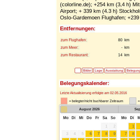
(colorline.de); +254 km (3,4 h) M
Airport; + 339 km (4.3 h) Stockho
Oslo-Gardemoen Flughafen; +239 
Entfernungen:
zum Flughafen:
80 km
zum Meer:
- km
zum Restaurant:
14 km
Bilder
Lage
Ausstattung
Belegun
Belegungskalender:
Letzte Aktualisierung erfolgte am 02.05.2016
= belegter/nicht buchbarer Zeitraum
=
August
2026
Se
Mo
Di
Mi
Do
Fr
Sa
So
Mo
Di
M
1
2
1
3
4
5
6
7
8
9
7
8