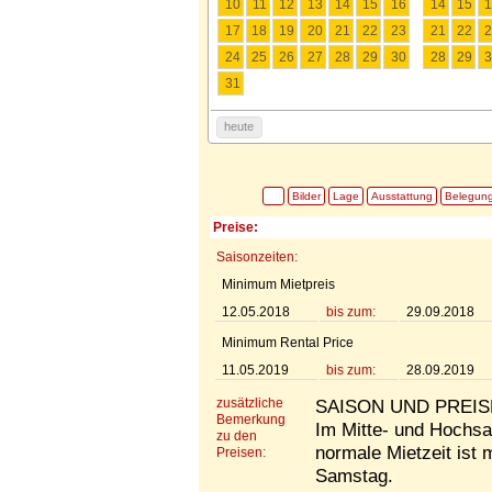
10
11
12
13
14
15
16
14
15
1
17
18
19
20
21
22
23
21
22
2
24
25
26
27
28
29
30
28
29
3
31
heute
Bilder
Lage
Ausstattung
Belegun
Preise:
Saisonzeiten:
Minimum Mietpreis
12.05.2018
bis zum:
29.09.2018
Minimum Rental Price
11.05.2019
bis zum:
28.09.2019
zusätzliche
SAISON UND PREI
Bemerkung
Im Mitte- und Hochsai
zu den
normale Mietzeit ist
Preisen:
Samstag.