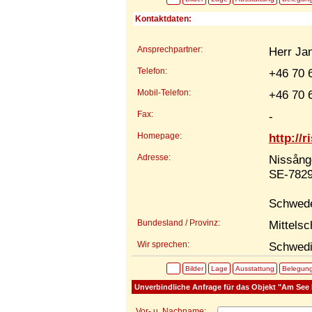
Kontaktdaten:
Ansprechpartner:
Herr Ja
Telefon:
+46 70 
Mobil-Telefon:
+46 70 
Fax:
-
Homepage:
http://r
Adresse:
Nissång
SE-7829
Schwed
Bundesland / Provinz:
Mittels
Wir sprechen:
Schwedi
Bilder
Lage
Ausstattung
Belegun
Unverbindliche Anfrage für das Objekt "Am See
Vor- u. Nachname: