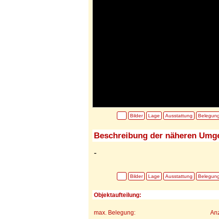
Bilder
Lage
Ausstattung
Belegun
Beschreibung der näheren Umg
-
Bilder
Lage
Ausstattung
Belegun
Objektaufteilung:
max. Belegung:
Anz