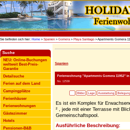
Sie befinden sich hier:
Home
>
Spanien
>
Gomera
>
Playa Santiago
> Apartments Gomera 1
Suche
NEU: Online-Buchungen
Spanien
weltweit Best-Preis-
Garantie
Ferienwohnung "Apartments Gomera 11952"
in
Detailsuche
No. 12539
Ferien auf dem Land
Campingplätze
Bilder
Lage
Ausstattung
Belegun
Ferienhäuser
Es ist ein Komplex für Erwachse
Ferienwohnungen
² , jede mit einer Terrasse mit Bli
Gästezimmer
Gemeinschaftspool.
Hotels
Ausführliche Beschreibung:
Pensionen-B&B