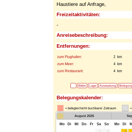
Haustiere auf Anfrage,
Freizeitaktivitäten:
-
Anreisebeschreibung:
Entfernungen:
zum Flughafen:
2 km
zum Meer:
4 km
zum Restaurant:
4 km
Bilder
Lage
Ausstattung
Belegun
Belegungskalender:
= belegter/nicht buchbarer Zeitraum
=
August
2026
Se
Mo
Di
Mi
Do
Fr
Sa
So
Mo
Di
M
1
2
1