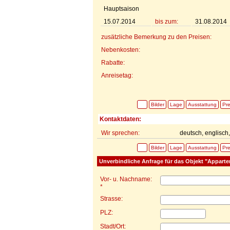
Hauptsaison
15.07.2014
bis zum:
31.08.2014
zusätzliche Bemerkung zu den Preisen:
Nebenkosten:
Rabatte:
Anreisetag:
Bilder
Lage
Ausstattung
Pre
Kontaktdaten:
Wir sprechen:
deutsch, englisch,
Bilder
Lage
Ausstattung
Pre
Unverbindliche Anfrage für das Objekt "Apparte
Vor- u. Nachname:
*
Strasse:
PLZ:
Stadt/Ort: