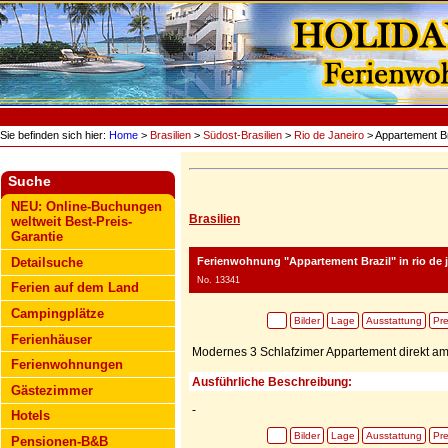
Sie befinden sich hier:
Home
>
Brasilien
>
Südost-Brasilien
>
Rio de Janeiro
> Appartement Br
Suche
NEU: Online-Buchungen
Brasilien
weltweit Best-Preis-
Garantie
Ferienwohnung "Appartement Brazil"
in rio de 
Detailsuche
No. 13341
Ferien auf dem Land
Campingplätze
Bilder
Lage
Ausstattung
Pre
Ferienhäuser
Modernes 3 Schlafzimer Appartement direkt a
Ferienwohnungen
Ausführliche Beschreibung:
Gästezimmer
-
Hotels
Bilder
Lage
Ausstattung
Pre
Pensionen-B&B