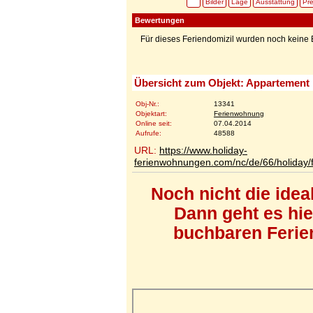
Bilder
Lage
Ausstattung
Pre
Bewertungen
Für dieses Feriendomizil wurden noch kein
Übersicht zum Objekt: Appartement 
Obj-Nr.:
13341
Objektart:
Ferienwohnung
Online seit:
07.04.2014
Aufrufe:
48588
URL:
https://www.holiday-
ferienwohnungen.com/nc/de/66/holiday/f
Noch nicht die ide
Dann geht es hi
buchbaren Ferien