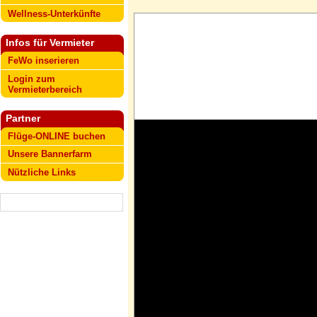
Wellness-Unterkünfte
Infos für Vermieter
FeWo inserieren
Login zum
Vermieterbereich
Partner
Flüge-ONLINE buchen
Unsere Bannerfarm
Nützliche Links