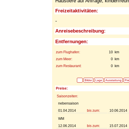
Haustiere auf Anfrage,
kinderfreun
Freizeitaktivitäten:
-
Anreisebeschreibung:
Entfernungen:
zum Flughafen:
10 km
zum Meer:
0 km
zum Restaurant:
0 km
Bilder
Lage
Ausstattung
Pre
Preise:
Saisonzeiten:
nebensaison
01.04.2014
bis zum:
10.06.2014
WM
12.06.2014
bis zum:
15.07.2014