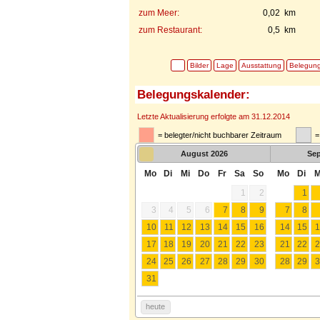
zum Meer:
0,02 km
zum Restaurant:
0,5 km
Bilder
Lage
Ausstattung
Belegun
Belegungskalender:
Letzte Aktualisierung erfolgte am 31.12.2014
= belegter/nicht buchbarer Zeitraum
=
August
2026
Se
Mo
Di
Mi
Do
Fr
Sa
So
Mo
Di
M
1
2
1
3
4
5
6
7
8
9
7
8
10
11
12
13
14
15
16
14
15
1
17
18
19
20
21
22
23
21
22
2
24
25
26
27
28
29
30
28
29
3
31
heute