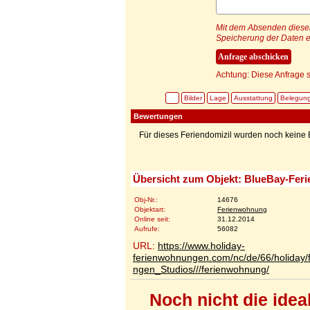
Mit dem Absenden dieser 
Speicherung der Daten e
Achtung: Diese Anfrage s
Bilder
Lage
Ausstattung
Belegun
Bewertungen
Für dieses Feriendomizil wurden noch kein
Übersicht zum Objekt: BlueBay-Fer
Obj-Nr.:
14676
Objektart:
Ferienwohnung
Online seit:
31.12.2014
Aufrufe:
56082
URL:
https://www.holiday-
ferienwohnungen.com/nc/de/66/holiday
ngen_Studios///ferienwohnung/
Noch nicht die ide