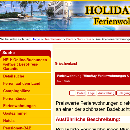
Sie befinden sich hier:
Home
>
Griechenland
>
Kreta
>
Süd-Kreta
> BlueBay-Ferienwohnunge
Suche
NEU: Online-Buchungen
Griechenland
weltweit Best-Preis-
Garantie
Ferienwohnung "BlueBay-Ferienwohnungen & 
Detailsuche
No. 14676
Ferien auf dem Land
Campingplätze
Bilder
Lage
Ausstattung
Belegun
Ferienhäuser
Preiswerte Ferienwohnungen direk
Ferienwohnungen
an einer der schönsten Badebucht
Gästezimmer
Ausführliche Beschreibung:
Hotels
Pensionen-B&B
Preiswerte Ferienwohnungen Blue