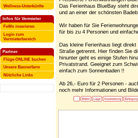
Das Ferienhaus BlueBay steht dir
Wellness-Unterkünfte
und an einer der schönsten Badeb
Infos für Vermieter
Wir haben für Sie Ferienwohnung
FeWo inserieren
für bis zu 4 Personen und einfache
Login zum
Vermieterbereich
Das kleine Ferienhaus liegt direk
Straße getrennt. Hier fínden Sie 
Partner
hinunter geht es einige Stufen hina
Flüge-ONLINE buchen
Privatstrand. Geeignet zum Schw
Unsere Bannerfarm
einfach zum Sonnenbaden !!
Nützliche Links
Ab 26,- Euro für 2 Personen - auc
noch mehr Informationen und Bilde
Bilder
Lage
Ausstattung
Belegun