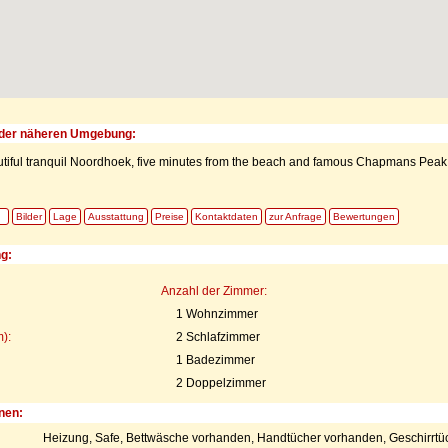
der näheren Umgebung:
utiful tranquil Noordhoek, five minutes from the beach and famous Chapmans Peak
Bilder
Lage
Ausstattung
Preise
Kontaktdaten
zur Anfrage
Bewertungen
ng:
Anzahl der Zimmer:
1 Wohnzimmer
):
2 Schlafzimmer
1 Badezimmer
2 Doppelzimmer
nen:
Heizung, Safe, Bettwäsche vorhanden, Handtücher vorhanden, Geschirrtü