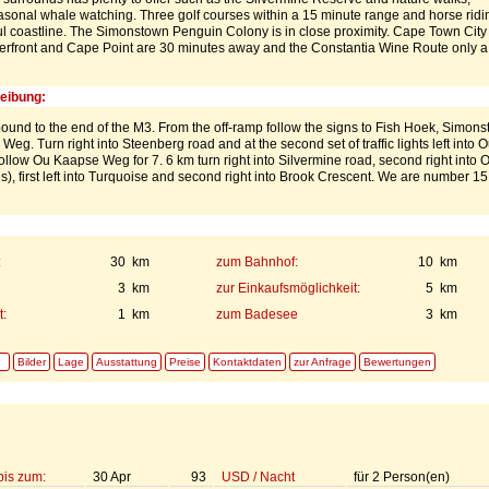
onal whale watching. Three golf courses within a 15 minute range and horse ridi
ul coastline. The Simonstown Penguin Colony is in close proximity. Cape Town City
erfront and Cape Point are 30 minutes away and the Constantia Wine Route only a
eibung:
und to the end of the M3. From the off-ramp follow the signs to Fish Hoek, Simon
g. Turn right into Steenberg road and at the second set of traffic lights left into 
low Ou Kaapse Weg for 7. 6 km turn right into Silvermine road, second right into 
), first left into Turquoise and second right into Brook Crescent. We are number 15
:
30 km
zum Bahnhof:
10 km
3 km
zur Einkaufsmöglichkeit:
5 km
:
1 km
zum Badesee
3 km
Bilder
Lage
Ausstattung
Preise
Kontaktdaten
zur Anfrage
Bewertungen
bis zum:
30 Apr
93
USD
/
Nacht
für
2
Person(en)