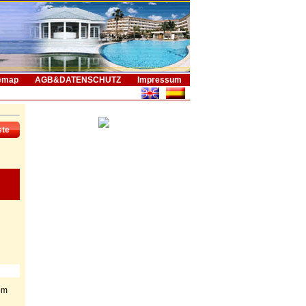
emap
AGB&DATENSCHUTZ
Impressum
ste
om