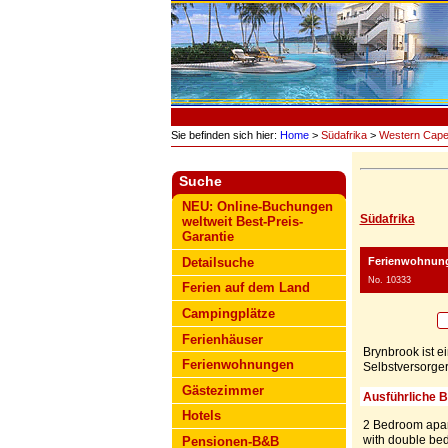
Sie befinden sich hier:
Home
>
Südafrika
>
Western Cap
Suche
NEU: Online-Buchungen
Südafrika
weltweit Best-Preis-
Garantie
Ferienwohnung
Detailsuche
No. 10333
Ferien auf dem Land
Campingplätze
Ferienhäuser
Brynbrook ist e
Ferienwohnungen
Selbstversorger
Gästezimmer
Ausführliche 
Hotels
2 Bedroom apar
with double bed
Pensionen-B&B