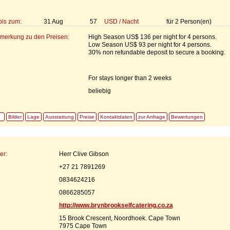
bis zum:
31 Aug
57
USD
/
Nacht
für
2
Person(en)
emerkung zu den Preisen:
High Season US$ 136 per night for 4 persons.
Low Season US$ 93 per night for 4 persons.
30% non refundable deposit to secure a booking.
For stays longer than 2 weeks
beliebig
Bilder
Lage
Ausstattung
Preise
Kontaktdaten
zur Anfrage
Bewertungen
er:
Herr Clive Gibson
+27 21 7891269
0834624216
0866285057
http://www.brynbrookselfcatering.co.za
15 Brook Crescent, Noordhoek. Cape Town
7975 Cape Town