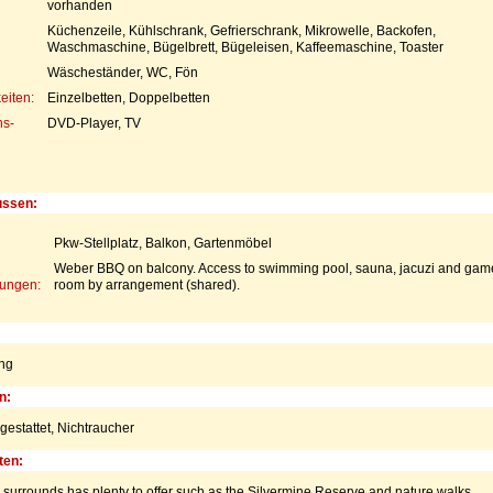
vorhanden
Küchenzeile, Kühlschrank, Gefrierschrank, Mikrowelle, Backofen,
Waschmaschine, Bügelbrett, Bügeleisen, Kaffeemaschine, Toaster
Wäscheständer, WC, Fön
eiten:
Einzelbetten, Doppelbetten
s-
DVD-Player, TV
ussen:
Pkw-Stellplatz, Balkon, Gartenmöbel
Weber BBQ on balcony. Access to swimming pool, sauna, jacuzi and gam
tungen:
room by arrangement (shared).
ng
n:
gestattet,
Nichtraucher
ten:
urrounds has plenty to offer such as the Silvermine Reserve and nature walks,