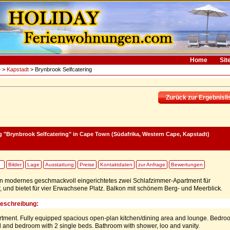
Home
Sit
e
>
Kapstadt
> Brynbrook Selfcatering
Zurück zur Ergebnisli
 "Brynbrook Selfcatering"
in Cape Town (Südafrika, Western Cape, Kapstadt)
Bilder
Lage
Ausstattung
Preise
Kontaktdaten
zur Anfrage
Bewertungen
in modernes geschmackvoll eingerichtetes zwei Schlafzimmer-Apartment für
, und bietet für vier Erwachsene Platz. Balkon mit schönem Berg- und Meerblick.
Beschreibung:
tment. Fully equipped spacious open-plan kitchen/dining area and lounge. Bedro
 and bedroom with 2 single beds. Bathroom with shower, loo and vanity.