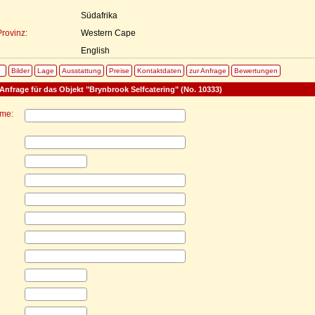
Südafrika
rovinz:
Western Cape
English
Bilder
Lage
Ausstattung
Preise
Kontaktdaten
zur Anfrage
Bewertungen
Anfrage für das Objekt "Brynbrook Selfcatering" (No. 10333)
ame: