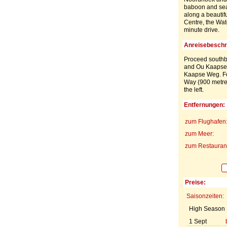
baboon and seas
along a beautif
Centre, the Wat
minute drive.
Anreisebeschr
Proceed southbo
and Ou Kaapse We
Kaapse Weg. Fol
Way (900 metres
the left.
Entfernungen:
zum Flughafen
zum Meer:
zum Restaurant
Preise:
Saisonzeiten:
High Season
1 Sept