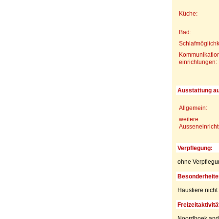
Küche:
Bad:
Schlafmöglichk
Kommunikation
einrichtungen:
Ausstattung a
Allgemein:
weitere
Ausseneinrich
Verpflegung:
ohne Verpflegu
Besonderheite
Haustiere nicht 
Freizeitaktivitä
Noordhoek and s