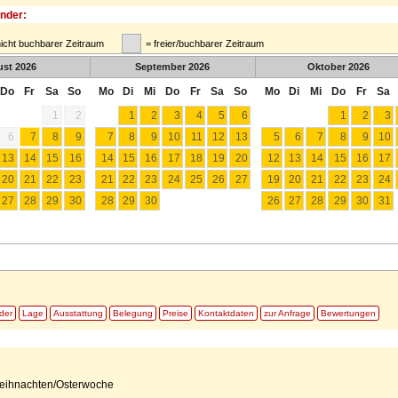
nder:
nicht buchbarer Zeitraum
= freier/buchbarer Zeitraum
ust
2026
September
2026
Oktober
2026
Do
Fr
Sa
So
Mo
Di
Mi
Do
Fr
Sa
So
Mo
Di
Mi
Do
Fr
Sa
1
2
1
2
3
4
5
6
1
2
3
6
7
8
9
7
8
9
10
11
12
13
5
6
7
8
9
10
13
14
15
16
14
15
16
17
18
19
20
12
13
14
15
16
17
20
21
22
23
21
22
23
24
25
26
27
19
20
21
22
23
24
27
28
29
30
28
29
30
26
27
28
29
30
31
lder
Lage
Ausstattung
Belegung
Preise
Kontaktdaten
zur Anfrage
Bewertungen
Weihnachten/Osterwoche