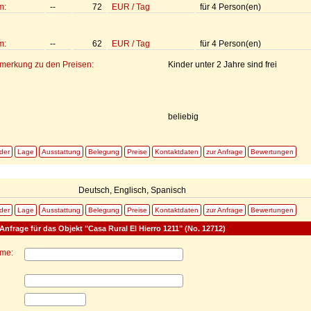
m:
--
72
EUR
/
Tag
für
4
Person(en)
m:
--
62
EUR
/
Tag
für
4
Person(en)
emerkung zu den Preisen:
Kinder unter 2 Jahre sind frei
beliebig
lder
Lage
Ausstattung
Belegung
Preise
Kontaktdaten
zur Anfrage
Bewertungen
Deutsch, Englisch, Spanisch
lder
Lage
Ausstattung
Belegung
Preise
Kontaktdaten
zur Anfrage
Bewertungen
Anfrage für das Objekt "Casa Rural El Hierro 1211" (No. 12712)
ame: