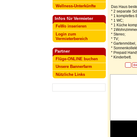
Wellness-Unterkünfte
Das Haus beste
* 2 separate Sc
* 1 komplettes
Infos für Vermieter
* 1 WC;
* 1 Küche kompl
FeWo inserieren
* 1Wohnzimmer 
Login zum
* Stereo;
Vermieterbereich
* TV;
* Gartenmöbel
* Sonnenkollek
Partner
* Prepaid Hand
* Kinderbett.
Flüge-ONLINE buchen
Bi
Unsere Bannerfarm
Nützliche Links