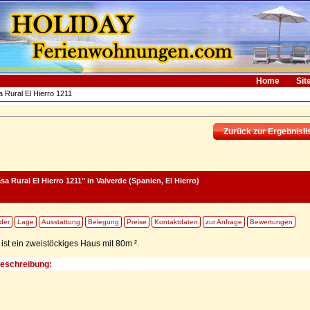
Home
Sit
 Rural El Hierro 1211
Zurück zur Ergebnisli
a Rural El Hierro 1211"
in Valverde (Spanien, El Hierro)
lder
Lage
Ausstattung
Belegung
Preise
Kontaktdaten
zur Anfrage
Bewertungen
ist ein zweistöckiges Haus mit 80m ².
Beschreibung: