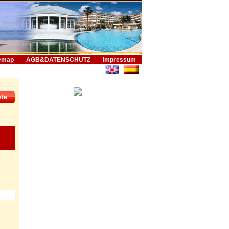
emap
AGB&DATENSCHUTZ
Impressum
ste