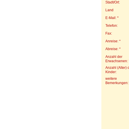
Stadt/Ort:
Land
E-Mail: *
Telefon:
Fax:
Anreise: *
Abreise: *
Anzahl der
Erwachsenen: 
Anzahl (Alter) 
Kinder:
weitere
Bemerkungen: