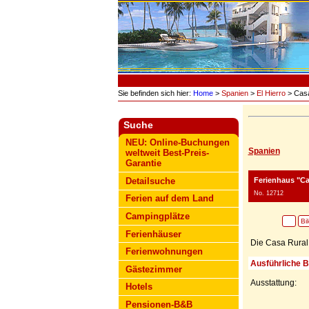
Sie befinden sich hier:
Home
>
Spanien
>
El Hierro
> Casa
Suche
NEU: Online-Buchungen
Spanien
weltweit Best-Preis-
Garantie
Ferienhaus "Cas
Detailsuche
No. 12712
Ferien auf dem Land
Campingplätze
Bi
Ferienhäuser
Die Casa Rural 
Ferienwohnungen
Ausführliche 
Gästezimmer
Ausstattung:
Hotels
Pensionen-B&B