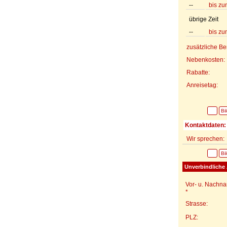
--
bis zu
übrige Zeit
--
bis zu
zusätzliche B
Nebenkosten:
Rabatte:
Anreisetag:
Bi
Kontaktdaten:
Wir sprechen:
Bi
Unverbindliche 
Vor- u. Nachn
*
Strasse:
PLZ: