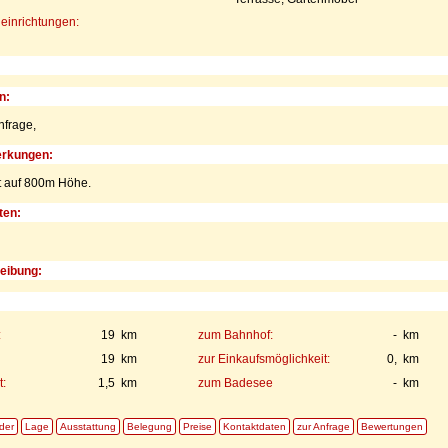
einrichtungen:
n:
nfrage,
rkungen:
t auf 800m Höhe.
ten:
eibung:
:
19 km
zum Bahnhof:
- km
19 km
zur Einkaufsmöglichkeit:
0, km
:
1,5 km
zum Badesee
- km
lder
Lage
Ausstattung
Belegung
Preise
Kontaktdaten
zur Anfrage
Bewertungen