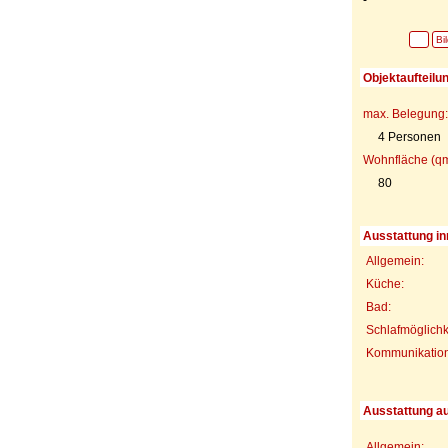
Bi
Objektaufteilu
max. Belegung:
4 Personen
Wohnfläche (qm
80
Ausstattung in
Allgemein:
Küche:
Bad:
Schlafmöglichk
Kommunikations
Ausstattung a
Allgemein: