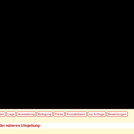
lder
Lage
Ausstattung
Belegung
Preise
Kontaktdaten
zur Anfrage
Bewertungen
der näheren Umgebung: