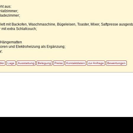
ht aus:
hlafzimmer;
 Badezimmer;
ett mit Backofen, Waschmaschine, Bügeleisen, Toaster, Mixer, Saftpresse ausgestat
mit extra Schlafcouch;
, Hängematten
toren und Elektroheizung als Ergänzung;
y;
lder
Lage
Ausstattung
Belegung
Preise
Kontaktdaten
zur Anfrage
Bewertungen