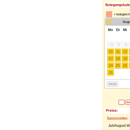
Belegungskale
= belegter/
Aug
Mo
Di
Mi
3
4
5
10
11
12
17
18
19
24
25
26
31
heute
Bi
Preise:
Saisonzeiten:
Juli/August 