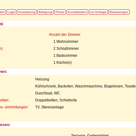
lder
Lage
Ausstattung
Belegung
Preise
Kontaktdaten
zur Anfrage
Bewertungen
ng:
Anzahl der Zimmer:
1 Wohnzimmer
):
2 Schlafzimmer
1 Badezimmer
1 Küche(n)
nen:
Heizung
Kühlschrank, Backofen, Waschmaschine, Bügeleisen, Toaste
Duschbad, WC
eiten:
Doppelbetten, Schlafsofa
- einrichtungen:
TV, Stereoanlage
ussen:
Terrasse, Gartenmöbel