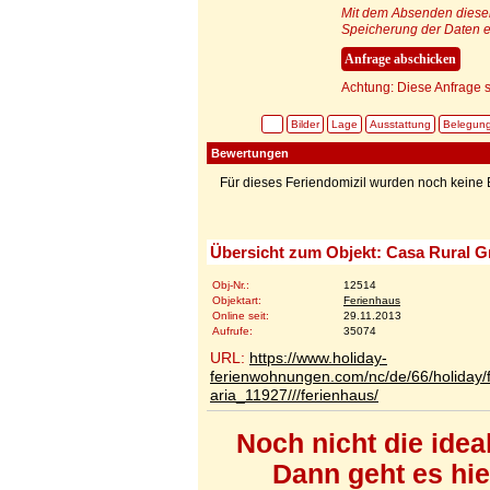
Mit dem Absenden dieser 
Speicherung der Daten e
Achtung: Diese Anfrage s
Bilder
Lage
Ausstattung
Belegun
Bewertungen
Für dieses Feriendomizil wurden noch kein
Übersicht zum Objekt: Casa Rural G
Obj-Nr.:
12514
Objektart:
Ferienhaus
Online seit:
29.11.2013
Aufrufe:
35074
URL:
https://www.holiday-
ferienwohnungen.com/nc/de/66/holiday
aria_11927///ferienhaus/
Noch nicht die ide
Dann geht es hi