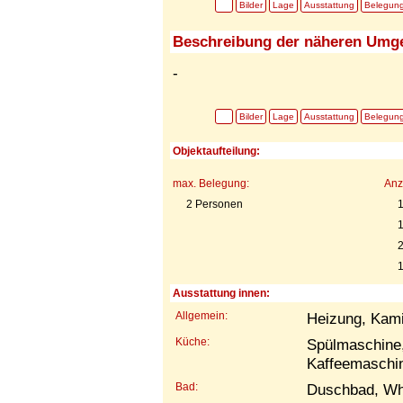
Bilder
Lage
Ausstattung
Belegun
Beschreibung der näheren Umg
-
Bilder
Lage
Ausstattung
Belegun
Objektaufteilung:
max. Belegung:
Anz
2 Personen
1
1
Ausstattung innen:
Allgemein:
Heizung, Kami
Küche:
Spülmaschine
Kaffeemaschin
Bad:
Duschbad, Wh