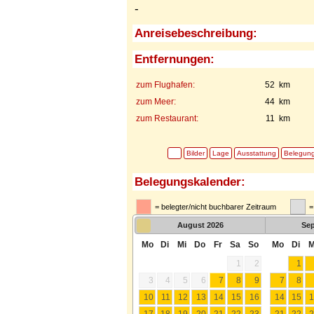
-
Anreisebeschreibung:
Entfernungen:
zum Flughafen:
52 km
zum Meer:
44 km
zum Restaurant:
11 km
Bilder
Lage
Ausstattung
Belegun
Belegungskalender:
= belegter/nicht buchbarer Zeitraum
=
August
2026
Se
Mo
Di
Mi
Do
Fr
Sa
So
Mo
Di
M
1
2
1
3
4
5
6
7
8
9
7
8
10
11
12
13
14
15
16
14
15
1
17
18
19
20
21
22
23
21
22
2