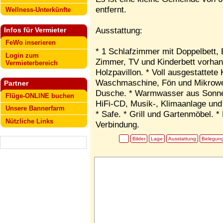
entfernt.
Wellness-Unterkünfte
Ausstattung:
Infos für Vermieter
FeWo inserieren
* 1 Schlafzimmer mit Doppelbett
Login zum
Zimmer, TV und Kinderbett vorhan
Vermieterbereich
Holzpavillon. * Voll ausgestattet
Waschmaschine, Fön und Mikrowel
Partner
Dusche. * Warmwasser aus Sonnene
Flüge-ONLINE buchen
HiFi-CD, Musik-, Klimaanlage un
Unsere Bannerfarm
* Safe. * Grill und Gartenmöbel. *
Nützliche Links
Verbindung.
Bilder
Lage
Ausstattung
Belegun