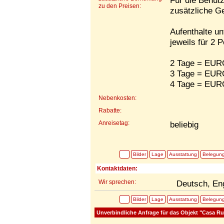
Für die Benutz
zu den Preisen:
zusätzliche G
Aufenthalte un
jeweils für 2 
2 Tage = EUR
3 Tage = EUR
4 Tage = EUR
Nebenkosten:
Rabatte:
Anreisetag:
beliebig
Bilder
Lage
Ausstattung
Belegun
Kontaktdaten:
Wir sprechen:
Deutsch, En
Bilder
Lage
Ausstattung
Belegun
Unverbindliche Anfrage für das Objekt "Casa Rur