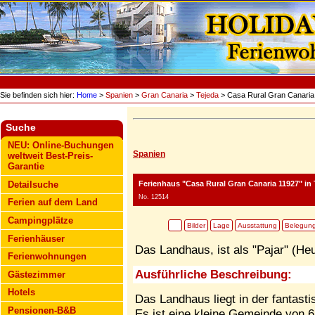
Sie befinden sich hier:
Home
>
Spanien
>
Gran Canaria
>
Tejeda
> Casa Rural Gran Canaria
Suche
NEU: Online-Buchungen
Spanien
weltweit Best-Preis-
Garantie
Ferienhaus "Casa Rural Gran Canaria 11927"
in 
Detailsuche
No. 12514
Ferien auf dem Land
Campingplätze
Bilder
Lage
Ausstattung
Belegun
Ferienhäuser
Das Landhaus, ist als "Pajar" (He
Ferienwohnungen
Ausführliche Beschreibung:
Gästezimmer
Hotels
Das Landhaus liegt in der fantas
Pensionen-B&B
Es ist eine kleine Gemeinde von 