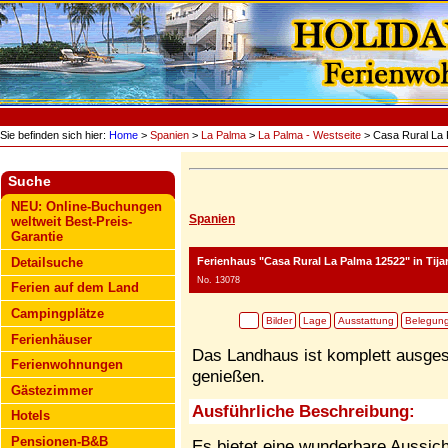
Sie befinden sich hier:
Home
>
Spanien
>
La Palma
>
La Palma - Westseite
> Casa Rural La
Suche
NEU: Online-Buchungen
Spanien
weltweit Best-Preis-
Garantie
Ferienhaus "Casa Rural La Palma 12522"
in Tija
Detailsuche
No. 13078
Ferien auf dem Land
Campingplätze
Bilder
Lage
Ausstattung
Belegun
Ferienhäuser
Das Landhaus ist komplett ausges
Ferienwohnungen
genießen.
Gästezimmer
Ausführliche Beschreibung:
Hotels
Pensionen-B&B
Es bietet eine wunderbare Aussich