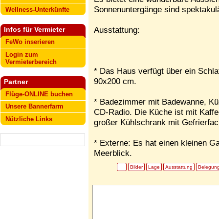
Sonnenuntergänge sind spektakulä
Wellness-Unterkünfte
Ausstattung:
Infos für Vermieter
FeWo inserieren
Login zum
Vermieterbereich
* Das Haus verfügt über ein Schla
90x200 cm.
Partner
Flüge-ONLINE buchen
* Badezimmer mit Badewanne, Kü
Unsere Bannerfarm
CD-Radio. Die Küche ist mit Kaff
Nützliche Links
großer Kühlschrank mit Gefrierfa
* Externe: Es hat einen kleinen 
Meerblick.
Bilder
Lage
Ausstattung
Belegun