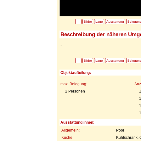
Bilder
Lage
Ausstattung
Belegun
Beschreibung der näheren Umg
-
Bilder
Lage
Ausstattung
Belegun
Objektaufteilung:
max. Belegung:
Anz
2 Personen
1
1
Ausstattung innen:
Allgemein:
Pool
Küche:
Kühlschrank, 