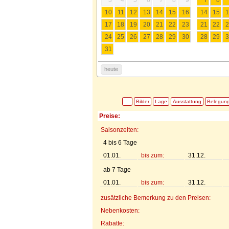
10
11
12
13
14
15
16
14
15
1
17
18
19
20
21
22
23
21
22
2
24
25
26
27
28
29
30
28
29
3
31
heute
Bilder
Lage
Ausstattung
Belegun
Preise:
Saisonzeiten:
4 bis 6 Tage
01.01.
bis zum:
31.12.
ab 7 Tage
01.01.
bis zum:
31.12.
zusätzliche Bemerkung zu den Preisen:
Nebenkosten:
Rabatte: