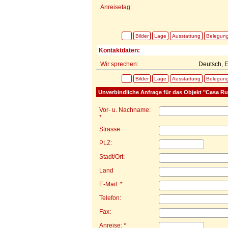
Anreisetag:
Bilder
Lage
Ausstattung
Belegun
Kontaktdaten:
Wir sprechen:
Deutsch, E
Bilder
Lage
Ausstattung
Belegun
Unverbindliche Anfrage für das Objekt "Casa Ru
Vor- u. Nachname:
*
Strasse:
PLZ:
Stadt/Ort:
Land
E-Mail: *
Telefon:
Fax:
Anreise: *