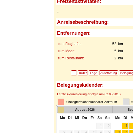
Freizeitaktivitäten:
-
Anreisebeschreibung:
Entfernungen:
zum Flughafen:
52 km
zum Meer:
5 km
zum Restaurant:
2 km
Bilder
Lage
Ausstattung
Belegun
Belegungskalender:
Letzte Aktualisierung erfolgte am 02.05.2016
= belegter/nicht buchbarer Zeitraum
=
August
2026
Se
Mo
Di
Mi
Do
Fr
Sa
So
Mo
Di
M
1
2
1
3
4
5
6
7
8
9
7
8