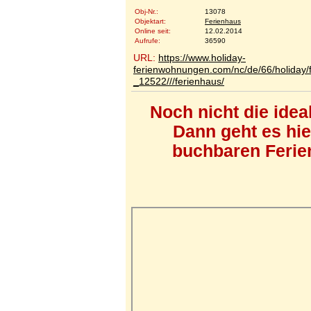
Obj-Nr.:
13078
Objektart:
Ferienhaus
Online seit:
12.02.2014
Aufrufe:
36590
URL:
https://www.holiday-
ferienwohnungen.com/nc/de/66/holiday
_12522///ferienhaus/
Noch nicht die ide
Dann geht es hi
buchbaren Ferien