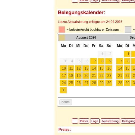
Bilder
Lage
Ausstattung
Belegun
Belegungskalender:
Letzte Aktualisierung erfolgte am 24.04.2016
= belegter/nicht buchbarer Zeitraum
=
August
2026
Se
Mo
Di
Mi
Do
Fr
Sa
So
Mo
Di
M
1
2
1
3
4
5
6
7
8
9
7
8
10
11
12
13
14
15
16
14
15
1
17
18
19
20
21
22
23
21
22
2
24
25
26
27
28
29
30
28
29
3
31
heute
Bilder
Lage
Ausstattung
Belegun
Preise: