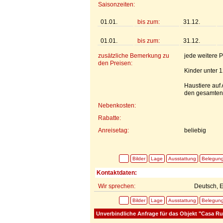
Saisonzeiten:
01.01.
bis zum:
31.12.
01.01.
bis zum:
31.12.
zusätzliche Bemerkung zu
jede weitere 
den Preisen:
Kinder unter 1
Haustiere auf
den gesamten 
Nebenkosten:
Rabatte:
Anreisetag:
beliebig
Bilder
Lage
Ausstattung
Belegun
Kontaktdaten:
Wir sprechen:
Deutsch, E
Bilder
Lage
Ausstattung
Belegun
Unverbindliche Anfrage für das Objekt "Casa Rur