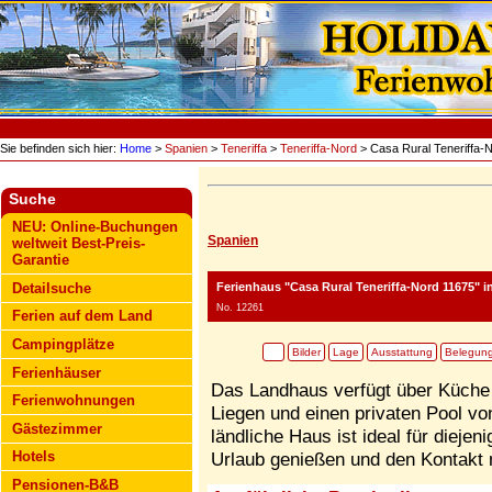
Sie befinden sich hier:
Home
>
Spanien
>
Teneriffa
>
Teneriffa-Nord
> Casa Rural Teneriffa-
Suche
NEU: Online-Buchungen
Spanien
weltweit Best-Preis-
Garantie
Ferienhaus "Casa Rural Teneriffa-Nord 11675"
in
Detailsuche
No. 12261
Ferien auf dem Land
Campingplätze
Bilder
Lage
Ausstattung
Belegun
Ferienhäuser
Das Landhaus verfügt über Küche 
Ferienwohnungen
Liegen und einen privaten Pool vo
Gästezimmer
ländliche Haus ist ideal für diejen
Hotels
Urlaub genießen und den Kontakt m
Pensionen-B&B