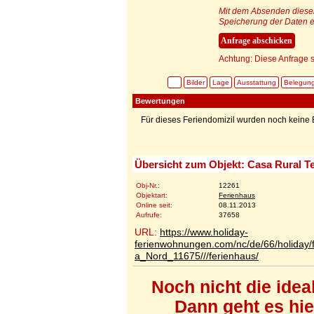
Mit dem Absenden dieser 
Speicherung der Daten e
Achtung: Diese Anfrage s
Bilder
Lage
Ausstattung
Belegun
Bewertungen
Für dieses Feriendomizil wurden noch kein
Übersicht zum Objekt: Casa Rural Te
Obj-Nr.:
12261
Objektart:
Ferienhaus
Online seit:
08.11.2013
Aufrufe:
37658
URL:
https://www.holiday-
ferienwohnungen.com/nc/de/66/holiday/f
a_Nord_11675///ferienhaus/
Noch nicht die ide
Dann geht es hi