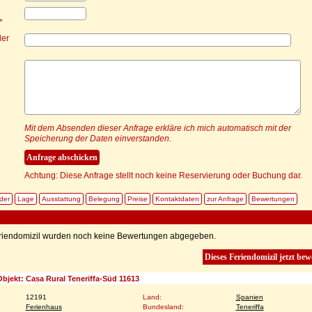
*
der
Mit dem Absenden dieser Anfrage erkläre ich mich automatisch mit der
Speicherung der Daten einverstanden.
Achtung: Diese Anfrage stellt noch keine Reservierung oder Buchung dar.
lder
Lage
Ausstattung
Belegung
Preise
Kontaktdaten
zur Anfrage
Bewertungen
eriendomizil wurden noch keine Bewertungen abgegeben.
Dieses Feriendomizil jetzt bew
bjekt: Casa Rural Teneriffa-Süd 11613
12191
Land:
Spanien
Ferienhaus
Bundesland:
Teneriffa