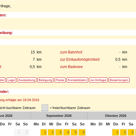
nfrage,
ten:
eibung:
:
15 km
zum Bahnhof:
- km
7 km
zur Einkaufsmöglichkeit:
0,5 km
:
0,5 km
zum Badesee
- km
lder
Lage
Ausstattung
Belegung
Preise
Kontaktdaten
zur Anfrage
Bewertungen
nder:
rung erfolgte am 18.04.2016
nicht buchbarer Zeitraum
= freier/buchbarer Zeitraum
ust
2026
September
2026
Oktober
2026
Do
Fr
Sa
So
Mo
Di
Mi
Do
Fr
Sa
So
Mo
Di
Mi
Do
Fr
Sa
1
2
1
2
3
4
5
6
1
2
3