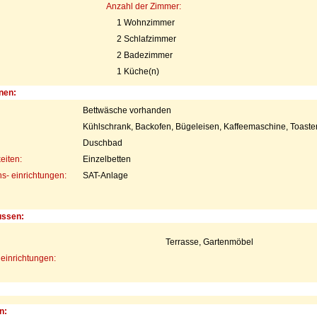
Anzahl der Zimmer:
1 Wohnzimmer
2 Schlafzimmer
2 Badezimmer
1 Küche(n)
nen:
Bettwäsche vorhanden
Kühlschrank, Backofen, Bügeleisen, Kaffeemaschine, Toaste
Duschbad
eiten:
Einzelbetten
- einrichtungen:
SAT-Anlage
ussen:
Terrasse, Gartenmöbel
einrichtungen:
n: