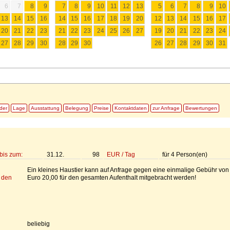
6
7
8
9
7
8
9
10
11
12
13
5
6
7
8
9
10
13
14
15
16
14
15
16
17
18
19
20
12
13
14
15
16
17
20
21
22
23
21
22
23
24
25
26
27
19
20
21
22
23
24
27
28
29
30
28
29
30
26
27
28
29
30
31
lder
Lage
Ausstattung
Belegung
Preise
Kontaktdaten
zur Anfrage
Bewertungen
bis zum:
31.12.
98
EUR
/
Tag
für
4
Person(en)
Ein kleines Haustier kann auf Anfrage gegen eine einmalige Gebühr von
 den
Euro 20,00 für den gesamten Aufenthalt mitgebracht werden!
beliebig