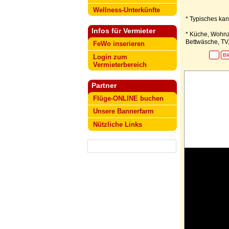
Wellness-Unterkünfte
* Typisches kan
Infos für Vermieter
* Küche, Wohnzi
Bettwäsche, TV,
FeWo inserieren
Bi
Login zum
Vermieterbereich
Partner
Flüge-ONLINE buchen
Unsere Bannerfarm
Nützliche Links