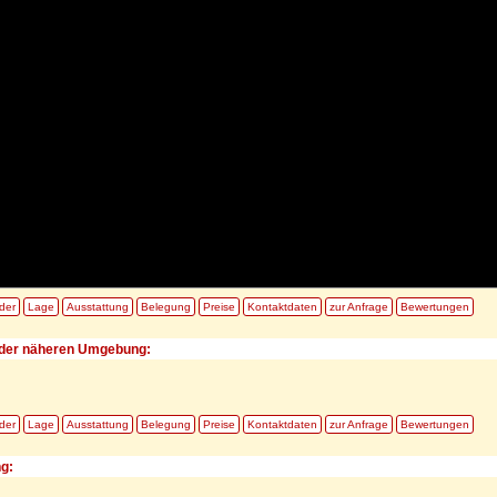
lder
Lage
Ausstattung
Belegung
Preise
Kontaktdaten
zur Anfrage
Bewertungen
der näheren Umgebung:
lder
Lage
Ausstattung
Belegung
Preise
Kontaktdaten
zur Anfrage
Bewertungen
ng: