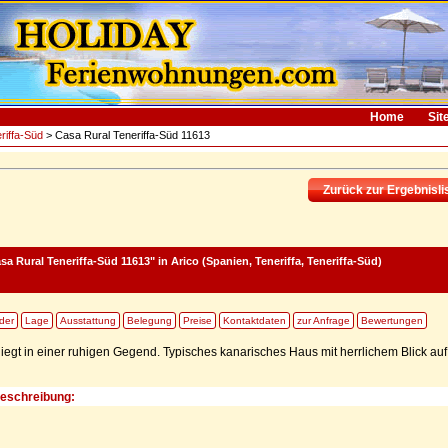
Home
Sit
riffa-Süd
> Casa Rural Teneriffa-Süd 11613
Zurück zur Ergebnisli
sa Rural Teneriffa-Süd 11613"
in Arico (Spanien, Teneriffa, Teneriffa-Süd)
lder
Lage
Ausstattung
Belegung
Preise
Kontaktdaten
zur Anfrage
Bewertungen
egt in einer ruhigen Gegend. Typisches kanarisches Haus mit herrlichem Blick au
Beschreibung: