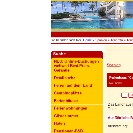
Sie befinden sich hier:
Home
>
Spanien
>
Teneriffa
>
Tene
Suche
NEU: Online-Buchungen
Spanien
weltweit Best-Preis-
Garantie
Ferienhaus "Ca
Detailsuche
No. 12191
Ferien auf dem Land
Campingplätze
Bi
Ferienhäuser
Das Landhaus li
Ferienwohnungen
Teide.
Gästezimmer
Ausführliche 
Hotels
Ausstattung:
Pensionen-B&B