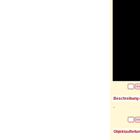
Bi
Beschreibung 
-
Bi
Objektaufteilu