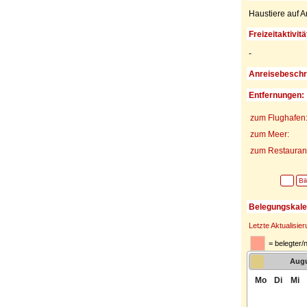
Haustiere auf A
Freizeitaktivitä
-
Anreisebeschr
Entfernungen:
zum Flughafen
zum Meer:
zum Restaurant
Bi
Belegungskale
Letzte Aktualisie
= belegter/
Aug
Mo
Di
Mi