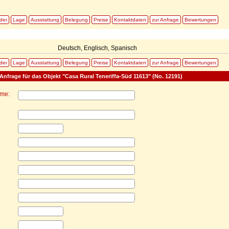
lder
Lage
Ausstattung
Belegung
Preise
Kontaktdaten
zur Anfrage
Bewertungen
Deutsch, Englisch, Spanisch
lder
Lage
Ausstattung
Belegung
Preise
Kontaktdaten
zur Anfrage
Bewertungen
Anfrage für das Objekt "Casa Rural Teneriffa-Süd 11613" (No. 12191)
ame: