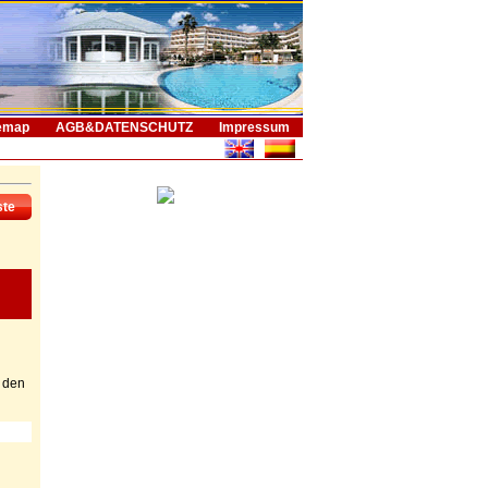
emap
AGB&DATENSCHUTZ
Impressum
ste
f den