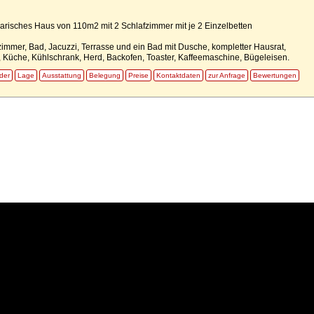
arisches Haus von 110m2 mit 2 Schlafzimmer mit je 2 Einzelbetten
mmer, Bad, Jacuzzi, Terrasse und ein Bad mit Dusche, kompletter Hausrat,
 Küche, Kühlschrank, Herd, Backofen, Toaster, Kaffeemaschine, Bügeleisen.
lder
Lage
Ausstattung
Belegung
Preise
Kontaktdaten
zur Anfrage
Bewertungen