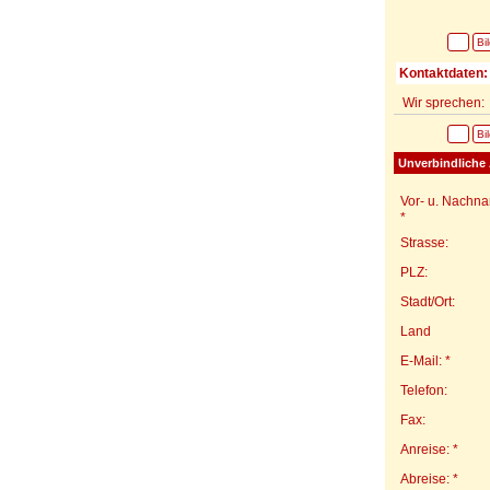
Bi
Kontaktdaten:
Wir sprechen:
Bi
Unverbindliche 
Vor- u. Nachn
*
Strasse:
PLZ:
Stadt/Ort:
Land
E-Mail: *
Telefon:
Fax:
Anreise: *
Abreise: *