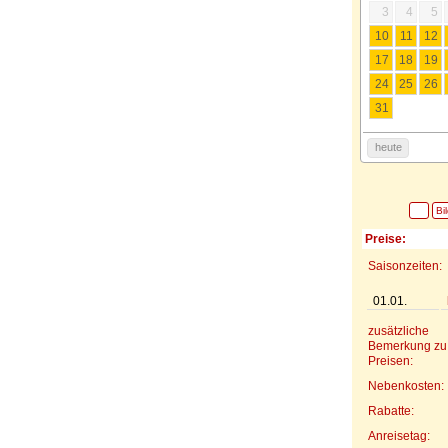
3
4
5
10
11
12
17
18
19
24
25
26
31
heute
Bi
Preise:
Saisonzeiten:
01.01.
zusätzliche
Bemerkung zu
Preisen:
Nebenkosten:
Rabatte:
Anreisetag: