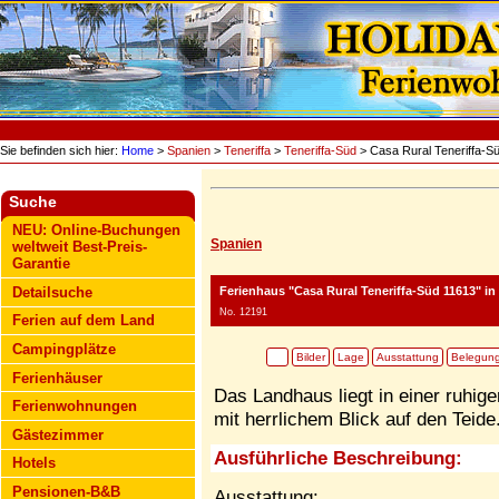
Sie befinden sich hier:
Home
>
Spanien
>
Teneriffa
>
Teneriffa-Süd
> Casa Rural Teneriffa-S
Suche
NEU: Online-Buchungen
Spanien
weltweit Best-Preis-
Garantie
Ferienhaus "Casa Rural Teneriffa-Süd 11613"
in 
Detailsuche
No. 12191
Ferien auf dem Land
Campingplätze
Bilder
Lage
Ausstattung
Belegun
Ferienhäuser
Das Landhaus liegt in einer ruhi
Ferienwohnungen
mit herrlichem Blick auf den Teide
Gästezimmer
Ausführliche Beschreibung:
Hotels
Pensionen-B&B
Ausstattung: