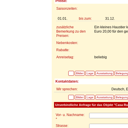
Preise:
Saisonzeiten:
01.01.
bis zum:
31.12.
zusätzliche
Ein kleines Haustier
Bemerkung zu den
Euro 20,00 für den g
Preisen:
Nebenkosten:
Rabatte:
Anreisetag:
beliebig
Bilder
Lage
Ausstattung
Belegun
Kontaktdaten:
Wir sprechen:
Deutsch, E
Bilder
Lage
Ausstattung
Belegun
Unverbindliche Anfrage für das Objekt "Casa Rur
Vor- u. Nachname:
*
Strasse: