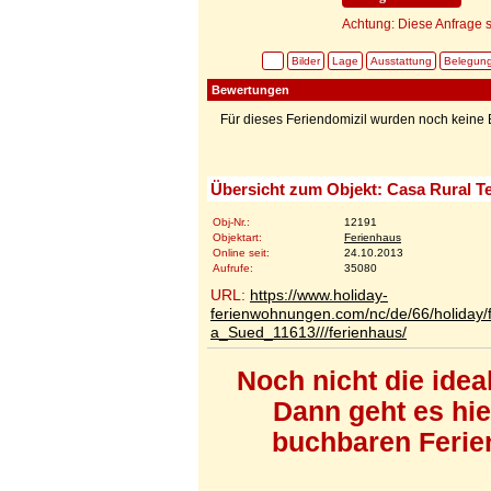
Achtung: Diese Anfrage s
Bilder
Lage
Ausstattung
Belegun
Bewertungen
Für dieses Feriendomizil wurden noch kein
Übersicht zum Objekt: Casa Rural Te
Obj-Nr.:
12191
Objektart:
Ferienhaus
Online seit:
24.10.2013
Aufrufe:
35080
URL:
https://www.holiday-
ferienwohnungen.com/nc/de/66/holiday/f
a_Sued_11613///ferienhaus/
Noch nicht die ide
Dann geht es hi
buchbaren Ferien