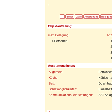
-
Bilder
Lage
Ausstattung
Belegun
Objektaufteilung:
max. Belegung:
Anz
4 Personen
2
1
Ausstattung innen:
Allgemein:
Bettwäsc
Küche:
Kühlschra
Bad:
Duschba
Schlafmöglichkeiten:
Einzelbet
Kommunikations- einrichtungen:
SAT-Anla