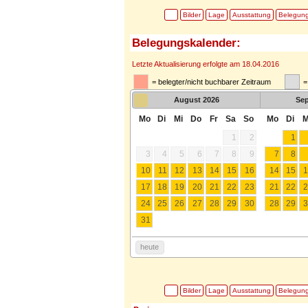
Bilder
Lage
Ausstattung
Belegun
Belegungskalender:
Letzte Aktualisierung erfolgte am 18.04.2016
= belegter/nicht buchbarer Zeitraum
=
August
2026
Se
Mo
Di
Mi
Do
Fr
Sa
So
Mo
Di
M
1
2
1
3
4
5
6
7
8
9
7
8
10
11
12
13
14
15
16
14
15
1
17
18
19
20
21
22
23
21
22
2
24
25
26
27
28
29
30
28
29
3
31
heute
Bilder
Lage
Ausstattung
Belegun