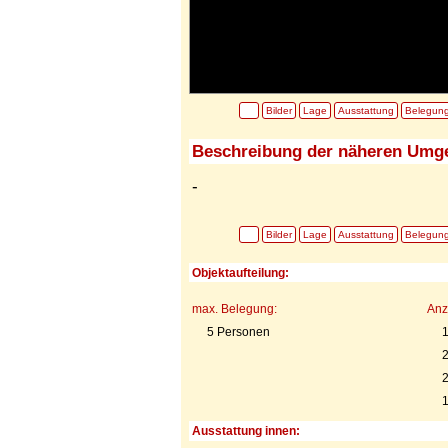
Bilder
Lage
Ausstattung
Belegun
Beschreibung der näheren Umg
-
Bilder
Lage
Ausstattung
Belegun
Objektaufteilung:
max. Belegung:
Anz
5 Personen
2
1
Ausstattung innen: