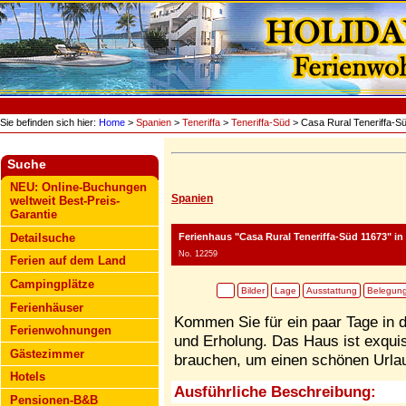
Sie befinden sich hier:
Home
>
Spanien
>
Teneriffa
>
Teneriffa-Süd
> Casa Rural Teneriffa-S
Suche
NEU: Online-Buchungen
Spanien
weltweit Best-Preis-
Garantie
Ferienhaus "Casa Rural Teneriffa-Süd 11673"
in 
Detailsuche
No. 12259
Ferien auf dem Land
Campingplätze
Bilder
Lage
Ausstattung
Belegun
Ferienhäuser
Kommen Sie für ein paar Tage in 
Ferienwohnungen
und Erholung. Das Haus ist exquisi
Gästezimmer
brauchen, um einen schönen Urla
Hotels
Ausführliche Beschreibung:
Pensionen-B&B