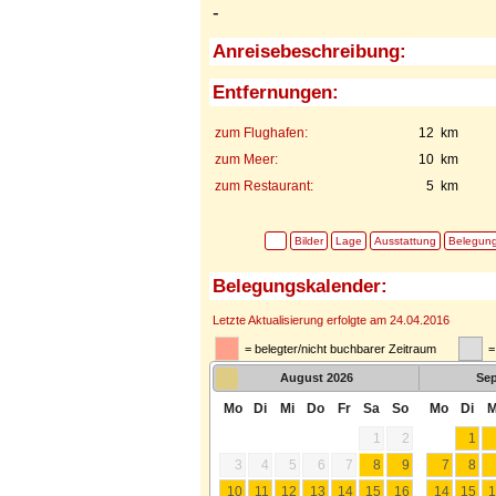
-
Anreisebeschreibung:
Entfernungen:
zum Flughafen:
12 km
zum Meer:
10 km
zum Restaurant:
5 km
Bilder
Lage
Ausstattung
Belegun
Belegungskalender:
Letzte Aktualisierung erfolgte am 24.04.2016
= belegter/nicht buchbarer Zeitraum
=
August
2026
Se
Mo
Di
Mi
Do
Fr
Sa
So
Mo
Di
M
1
2
1
3
4
5
6
7
8
9
7
8
10
11
12
13
14
15
16
14
15
1