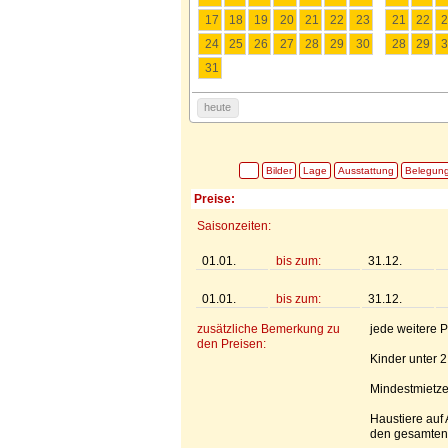
17
18
19
20
21
22
23
21
22
2
24
25
26
27
28
29
30
28
29
3
31
heute
Bilder
Lage
Ausstattung
Belegun
Preise:
Saisonzeiten:
01.01.
bis zum:
31.12.
01.01.
bis zum:
31.12.
zusätzliche Bemerkung zu
jede weitere 
den Preisen:
Kinder unter 2
Mindestmietze
Haustiere auf
den gesamten 