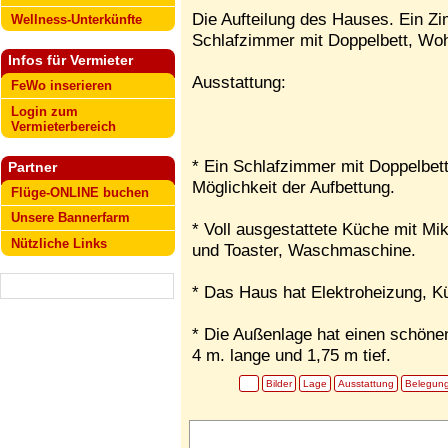
Die Aufteilung des Hauses. Ein Z
Wellness-Unterkünfte
Schlafzimmer mit Doppelbett, Wo
Infos für Vermieter
Ausstattung:
FeWo inserieren
Login zum
Vermieterbereich
* Ein Schlafzimmer mit Doppelbett
Partner
Möglichkeit der Aufbettung.
Flüge-ONLINE buchen
Unsere Bannerfarm
* Voll ausgestattete Küche mit Mi
Nützliche Links
und Toaster, Waschmaschine.
* Das Haus hat Elektroheizung, Kü
* Die Außenlage hat einen schönen
4 m. lange und 1,75 m tief.
Bilder
Lage
Ausstattung
Belegun