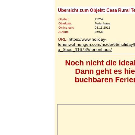
Übersicht zum Objekt: Casa Rural Te
Obj-Nr.:
12259
Objektart:
Ferienhaus
Online seit:
08.11.2013
Aufrufe:
35939
URL:
https://www.holiday-
ferienwohnungen.com/nc/de/66/holiday/f
a_Sued_11673///ferienhaus/
Noch nicht die ide
Dann geht es hi
buchbaren Ferien