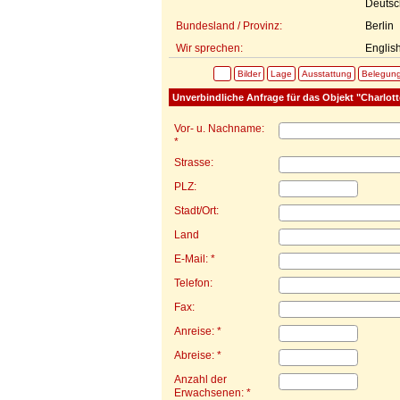
Deutsc
Bundesland / Provinz:
Berlin
Wir sprechen:
Englis
Bilder
Lage
Ausstattung
Belegun
Unverbindliche Anfrage für das Objekt "Charlot
Vor- u. Nachname:
*
Strasse:
PLZ:
Stadt/Ort:
Land
E-Mail: *
Telefon:
Fax:
Anreise: *
Abreise: *
Anzahl der
Erwachsenen: *