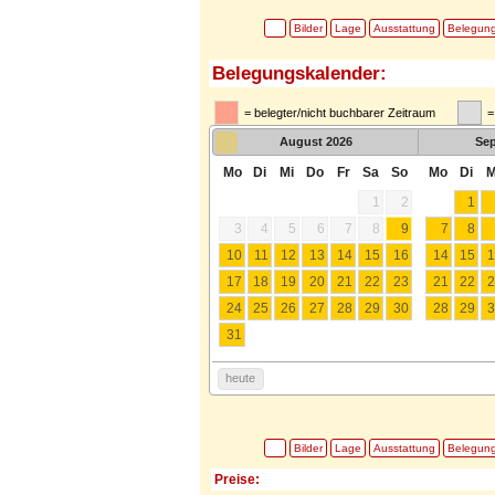
Bilder
Lage
Ausstattung
Belegun
Belegungskalender:
= belegter/nicht buchbarer Zeitraum
=
August
2026
Se
Mo
Di
Mi
Do
Fr
Sa
So
Mo
Di
M
1
2
1
3
4
5
6
7
8
9
7
8
10
11
12
13
14
15
16
14
15
1
17
18
19
20
21
22
23
21
22
2
24
25
26
27
28
29
30
28
29
3
31
heute
Bilder
Lage
Ausstattung
Belegun
Preise: