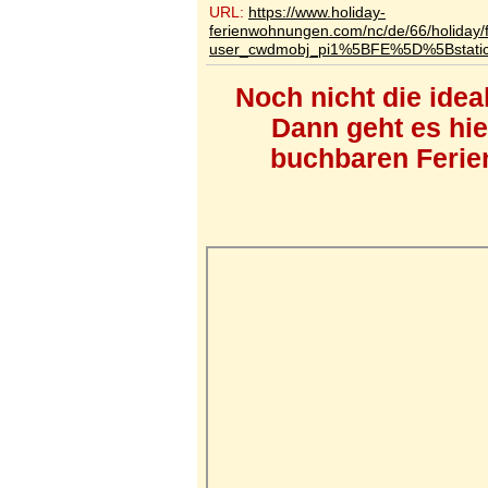
URL:
https://www.holiday-
ferienwohnungen.com/nc/de/66/holiday/
user_cwdmobj_pi1%5BFE%5D%5Bstat
Noch nicht die ide
Dann geht es hi
buchbaren Ferien