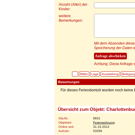
Anzahl (Alter) der
Kinder:
weitere
Bemerkungen:
Mit dem Absenden dieser 
Speicherung der Daten e
Achtung: Diese Anfrage s
Bilder
Lage
Ausstattung
Belegun
Bewertungen
Für dieses Feriendomizil wurden noch kein
Übersicht zum Objekt: Charlottenbu
Obj-Nr.:
9831
Objektart:
Ferienwohnung
Online seit:
31.10.2012
Aufrufe:
53356