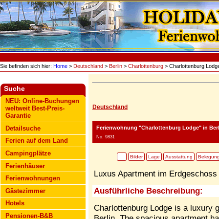
Sie befinden sich hier:
Home
>
Deutschland
>
Berlin
>
Charlottenburg
> Charlottenburg Lodg
Suche
NEU: Online-Buchungen
Deutschland
weltweit Best-Preis-
Garantie
Ferienwohnung "Charlottenburg Lodge"
in Ber
Detailsuche
No. 9831
Ferien auf dem Land
Campingplätze
Bilder
Lage
Ausstattung
Belegun
Ferienhäuser
Luxus Apartment im Erdgeschoss i
Ferienwohnungen
Ausführliche Beschreibung:
Gästezimmer
Hotels
Charlottenburg Lodge is a luxury g
Pensionen-B&B
Berlin. The spacious apartment h