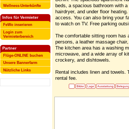
beds, a spacious bathroom with a
Wellness-Unterkünfte
hairdryer, and under floor heatin
access. You can also bring your fa
Infos für Vermieter
to watch on TV. Free parking outsi
FeWo inserieren
Login zum
The comfortable sitting room has a
Vermieterbereich
persons, a leather massage chair
The kitchen area has a washing ma
Partner
microwave, and a wide array of ki
Flüge-ONLINE buchen
crockery, and dishtowels.
Unsere Bannerfarm
Nützliche Links
Rental includes linen and towels. 
rental fee.
Bilder
Lage
Ausstattung
Belegun