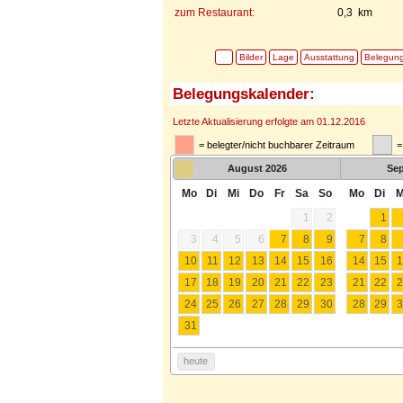
zum Restaurant:
0,3 km
Bilder
Lage
Ausstattung
Belegun
Belegungskalender:
Letzte Aktualisierung erfolgte am 01.12.2016
= belegter/nicht buchbarer Zeitraum
=
August
2026
Se
Mo
Di
Mi
Do
Fr
Sa
So
Mo
Di
M
1
2
1
3
4
5
6
7
8
9
7
8
10
11
12
13
14
15
16
14
15
1
17
18
19
20
21
22
23
21
22
2
24
25
26
27
28
29
30
28
29
3
31
heute