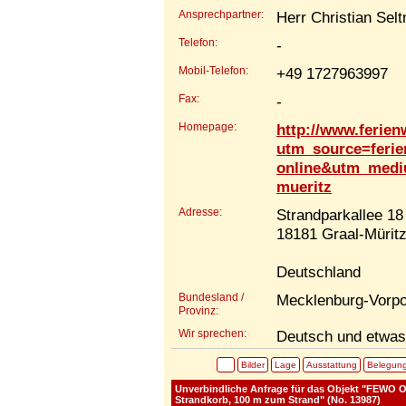
Ansprechpartner:
Herr Christian Sel
Telefon:
-
Mobil-Telefon:
+49 1727963997
Fax:
-
Homepage:
http://www.ferie
utm_source=ferie
online&utm_med
mueritz
Adresse:
Strandparkallee 18
18181 Graal-Mürit
Deutschland
Bundesland /
Mecklenburg-Vor
Provinz:
Wir sprechen:
Deutsch und etwas
Bilder
Lage
Ausstattung
Belegun
Unverbindliche Anfrage für das Objekt "FEWO Ost
Strandkorb, 100 m zum Strand" (No. 13987)