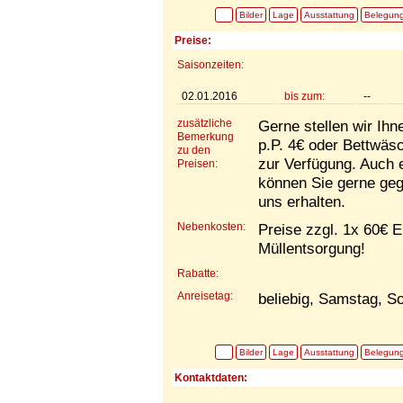
Bilder
Lage
Ausstattung
Belegun
Preise:
Saisonzeiten:
02.01.2016
bis zum:
--
zusätzliche
Gerne stellen wir Ih
Bemerkung
p.P. 4€ oder Bettwä
zu den
zur Verfügung. Auch 
Preisen:
können Sie gerne gege
uns erhalten.
Nebenkosten:
Preise zzgl. 1x 60€ E
Müllentsorgung!
Rabatte:
Anreisetag:
beliebig, Samstag, S
Bilder
Lage
Ausstattung
Belegun
Kontaktdaten: