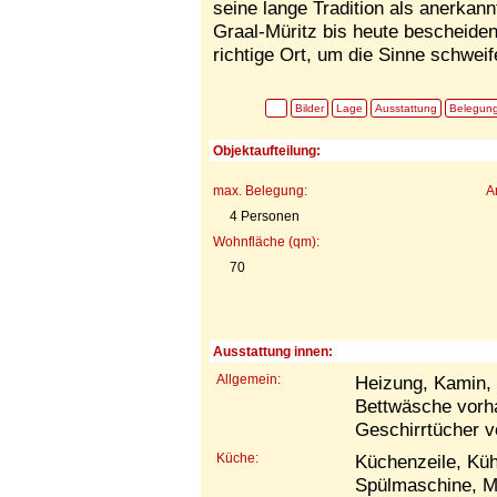
seine lange Tradition als anerkann
Graal-Müritz bis heute bescheiden
richtige Ort, um die Sinne schwei
Bilder
Lage
Ausstattung
Belegun
Objektaufteilung:
max. Belegung:
A
4 Personen
Wohnfläche (qm):
70
Ausstattung innen:
Allgemein:
Heizung, Kamin, 
Bettwäsche vorh
Geschirrtücher 
Küche:
Küchenzeile, Küh
Spülmaschine, M