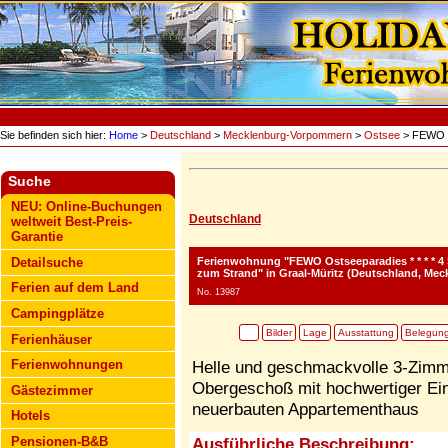
Sie befinden sich hier:
Home
>
Deutschland
>
Mecklenburg-Vorpommern
>
Ostsee
> FEWO Os
Suche
NEU: Online-Buchungen
Deutschland
weltweit Best-Preis-
Garantie
Ferienwohnung "FEWO Ostseeparadies * * * * 4 
Detailsuche
zum Strand"
in Graal-Müritz (Deutschland, Me
Ferien auf dem Land
No. 13987
Campingplätze
Bilder
Lage
Ausstattung
Belegun
Ferienhäuser
Ferienwohnungen
Helle und geschmackvolle 3-Zimme
Obergeschoß mit hochwertiger Ei
Gästezimmer
neuerbauten Appartementhaus
Hotels
Pensionen-B&B
Ausführliche Beschreibung: