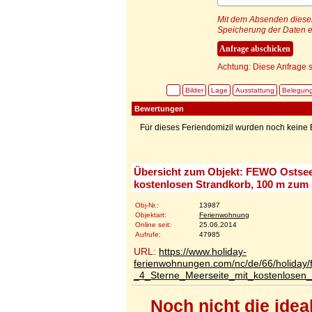
Mit dem Absenden dieser 
Speicherung der Daten e
Achtung: Diese Anfrage s
Bilder
Lage
Ausstattung
Belegun
Bewertungen
Für dieses Feriendomizil wurden noch kein
Übersicht zum Objekt: FEWO Ostseepa
kostenlosen Strandkorb, 100 m zum
Obj-Nr.:
13987
Objektart:
Ferienwohnung
Online seit:
25.06.2014
Aufrufe:
47985
URL:
https://www.holiday-
ferienwohnungen.com/nc/de/66/holiday
_4_Sterne_Meerseite_mit_kostenlosen
Noch nicht die ide