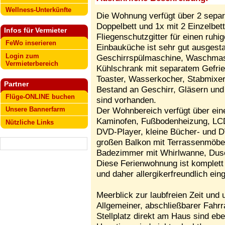
Wellness-Unterkünfte
Die Wohnung verfügt über 2 separ
Doppelbett und 1x mit 2 Einzelbet
Infos für Vermieter
Fliegenschutzgitter für einen ruhi
FeWo inserieren
Einbauküche ist sehr gut ausgestat
Login zum
Geschirrspülmaschine, Waschmasc
Vermieterbereich
Kühlschrank mit separatem Gefrier
Toaster, Wasserkocher, Stabmixer,
Partner
Bestand an Geschirr, Gläsern und
Flüge-ONLINE buchen
sind vorhanden.
Unsere Bannerfarm
Der Wohnbereich verfügt über ein
Kaminofen, Fußbodenheizung, LCD
Nützliche Links
DVD-Player, kleine Bücher- und
großen Balkon mit Terrassenmöbe
Badezimmer mit Whirlwanne, Dusc
Diese Ferienwohnung ist komplett 
und daher allergikerfreundlich eing
Meerblick zur laubfreien Zeit und
Allgemeiner, abschließbarer Fahr
Stellplatz direkt am Haus sind eb