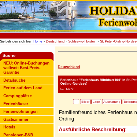
Sie befinden sich hier:
Home
>
Deutschland
>
Schleswig-Holstein
>
St. Peter-Ording-Nordse
Suche
NEU: Online-Buchungen
Deutschland
weltweit Best-Preis-
Garantie
Ferienhaus "Ferienhaus Blinkfuer104"
in St. Pe
Detailsuche
Ording-Nordsee)
Ferien auf dem Land
No. 14272
Campingplätze
Bilder
Lage
Ausstattung
Belegun
Ferienhäuser
Ferienwohnungen
Familienfreundliches Ferienhaus m
Ording
Gästezimmer
Hotels
Ausführliche Beschreibung:
Pensionen-B&B