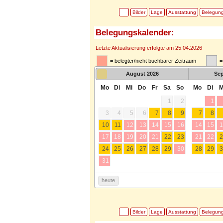
Bilder
Lage
Ausstattung
Belegun
Belegungskalender:
Letzte Aktualisierung erfolgte am 25.04.2026
= belegter/nicht buchbarer Zeitraum
=
August
2026
Se
Mo
Di
Mi
Do
Fr
Sa
So
Mo
Di
M
1
2
1
3
4
5
6
7
8
9
7
8
10
11
12
13
14
15
16
14
15
1
17
18
19
20
21
22
23
21
22
2
24
25
26
27
28
29
30
28
29
3
31
heute
Bilder
Lage
Ausstattung
Belegun