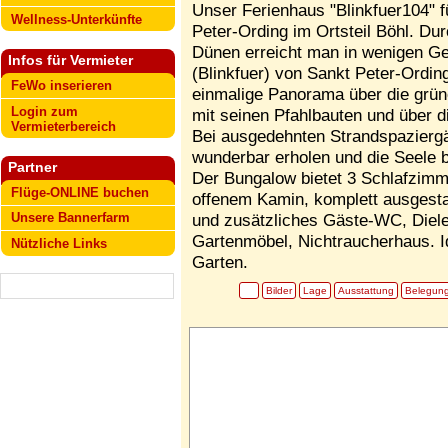
Unser Ferienhaus "Blinkfuer104" f
Wellness-Unterkünfte
Peter-Ording im Ortsteil Böhl. Du
Dünen erreicht man in wenigen G
Infos für Vermieter
(Blinkfuer) von Sankt Peter-Ording
FeWo inserieren
einmalige Panorama über die grün
Login zum
mit seinen Pfahlbauten und über d
Vermieterbereich
Bei ausgedehnten Strandspaziergä
wunderbar erholen und die Seele 
Partner
Der Bungalow bietet 3 Schlafzimm
Flüge-ONLINE buchen
offenem Kamin, komplett ausgest
Unsere Bannerfarm
und zusätzliches Gäste-WC, Diel
Gartenmöbel, Nichtraucherhaus. Id
Nützliche Links
Garten.
Bilder
Lage
Ausstattung
Belegun