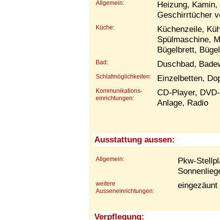
Allgemein:
Heizung, Kamin, 
Geschirrtücher 
Küche:
Küchenzeile, Küh
Spülmaschine, M
Bügelbrett, Büge
Bad:
Duschbad, Bade
Schlafmöglichkeiten:
Einzelbetten, Do
Kommunikations-
CD-Player, DVD-P
einrichtungen:
Anlage, Radio
Ausstattung aussen:
Allgemein:
Pkw-Stellpl
Sonnenlieg
weitere
eingezäunt
Ausseneinrichtungen:
Verpflegung: