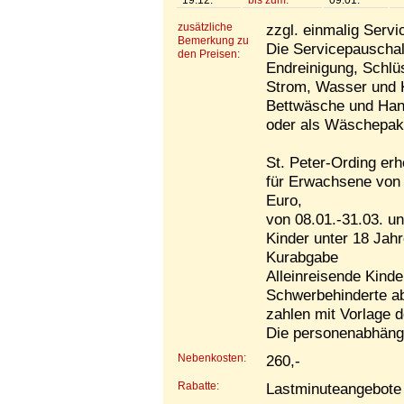
19.12.
bis zum:
09.01.
zusätzliche
zzgl. einmalig Servi
Bemerkung zu
Die Servicepauschal
den Preisen:
Endreinigung, Schlü
Strom, Wasser und 
Bettwäsche und Hand
oder als Wäschepake
St. Peter-Ording er
für Erwachsene von 
Euro,
von 08.01.-31.03. un
Kinder unter 18 Jahr
Kurabgabe
Alleinreisende Kinde
Schwerbehinderte a
zahlen mit Vorlage d
Die personenabhäng
Nebenkosten:
260,-
Rabatte:
Lastminuteangebote