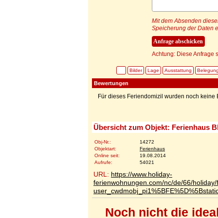
Mit dem Absenden dieser 
Speicherung der Daten e
Achtung: Diese Anfrage s
Bilder
Lage
Ausstattung
Belegun
Bewertungen
Für dieses Feriendomizil wurden noch kein
Übersicht zum Objekt: Ferienhaus B
Obj-Nr.:
14272
Objektart:
Ferienhaus
Online seit:
19.08.2014
Aufrufe:
54021
URL:
https://www.holiday-
ferienwohnungen.com/nc/de/66/holiday/f
user_cwdmobj_pi1%5BFE%5D%5Bstat
Noch nicht die ide