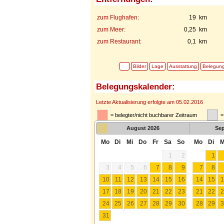
zum Flughafen:
19 km
zum Meer:
0,25 km
zum Restaurant:
0,1 km
Bilder
Lage
Ausstattung
Belegun
Belegungskalender:
Letzte Aktualisierung erfolgte am 05.02.2016
= belegter/nicht buchbarer Zeitraum
=
August
2026
Se
Mo
Di
Mi
Do
Fr
Sa
So
Mo
Di
M
1
2
1
3
4
5
6
7
8
9
7
8
10
11
12
13
14
15
16
14
15
1
17
18
19
20
21
22
23
21
22
2
24
25
26
27
28
29
30
28
29
3
31