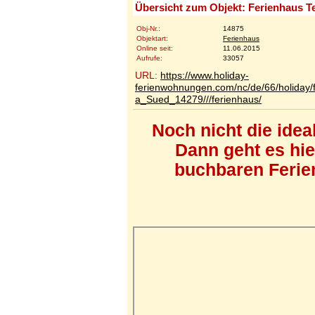
Übersicht zum Objekt: Ferienhaus T
Obj-Nr.:
14875
Objektart:
Ferienhaus
Online seit:
11.06.2015
Aufrufe:
33057
URL:
https://www.holiday-
ferienwohnungen.com/nc/de/66/holiday/f
a_Sued_14279///ferienhaus/
Noch nicht die ide
Dann geht es hi
buchbaren Ferien