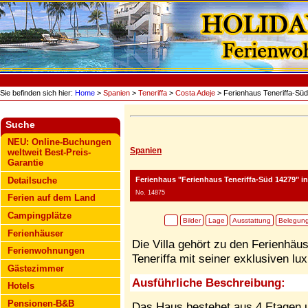
Sie befinden sich hier:
Home
>
Spanien
>
Teneriffa
>
Costa Adeje
> Ferienhaus Teneriffa-Sü
Suche
NEU: Online-Buchungen
Spanien
weltweit Best-Preis-
Garantie
Ferienhaus "Ferienhaus Teneriffa-Süd 14279"
in
Detailsuche
No. 14875
Ferien auf dem Land
Campingplätze
Bilder
Lage
Ausstattung
Belegun
Ferienhäuser
Die Villa gehört zu den Ferienhäu
Ferienwohnungen
Teneriffa mit seiner exklusiven lu
Gästezimmer
Ausführliche Beschreibung:
Hotels
Pensionen-B&B
Das Haus bestehet aus 4 Etagen u