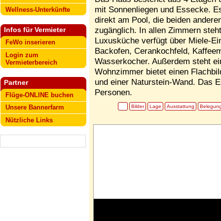
mit Sonnenliegen und Essecke. Es 
Wellness-Unterkünfte
direkt am Pool, die beiden ander
zugänglich. In allen Zimmern steh
Infos für Vermieter
Luxusküche verfügt über Miele-Ei
FeWo inserieren
Backofen, Cerankochfeld, Kaffeem
Login zum
Wasserkocher. Außerdem steht ein
Vermieterbereich
Wohnzimmer bietet einen Flachbil
und einer Naturstein-Wand. Das Es
Partner
Personen.
Flüge-ONLINE buchen
Bilder
Lage
Ausstattung
Belegun
Unsere Bannerfarm
Nützliche Links