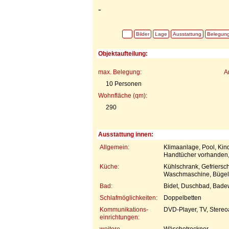
-
Bilder
Lage
Ausstattung
Belegun
Objektaufteilung:
max. Belegung:
A
10 Personen
Wohnfläche (qm):
290
Ausstattung innen:
Allgemein:
Klimaanlage, Pool, Kin
Handtücher vorhanden,
Küche:
Kühlschrank, Gefriersc
Waschmaschine, Bügelbr
Bad:
Bidet, Duschbad, Bad
Schlafmöglichkeiten:
Doppelbetten
Kommunikations-
DVD-Player, TV, Stereo
einrichtungen:
weitere
Wäschetrockner