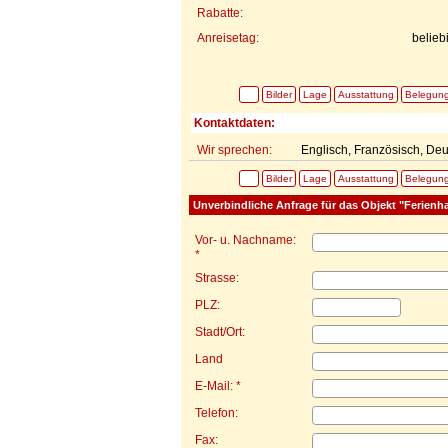
Rabatte:
Anreisetag:
belieb
Bilder
Lage
Ausstattung
Belegun
Kontaktdaten:
Wir sprechen:
Englisch, Französisch, Deu
Bilder
Lage
Ausstattung
Belegun
Unverbindliche Anfrage für das Objekt "Ferienha
Vor- u. Nachname:
*
Strasse:
PLZ:
Stadt/Ort:
Land
E-Mail: *
Telefon:
Fax: