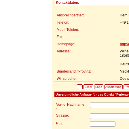
Kontaktdaten:
Ansprechpartner:
Herr F
Telefon:
+49 1
Mobil-Telefon:
-
Fax:
-
Homepage:
http:
Adresse:
Wilhe
18586
Deuts
Bundesland / Provinz:
Meck
Wir sprechen:
Deuts
Bilder
Lage
Ausstattung
Pre
Unverbindliche Anfrage für das Objekt "Ferienwo
Vor- u. Nachname:
*
Strasse:
PLZ: