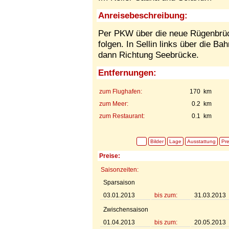
Anreisebeschreibung:
Per PKW über die neue Rügenbrüc
folgen. In Sellin links über die 
dann Richtung Seebrücke.
Entfernungen:
zum Flughafen:
170 km
zum Meer:
0.2 km
zum Restaurant:
0.1 km
Bilder
Lage
Ausstattung
Pre
Preise:
Saisonzeiten:
Sparsaison
03.01.2013
bis zum:
31.03.2013
Zwischensaison
01.04.2013
bis zum:
20.05.2013