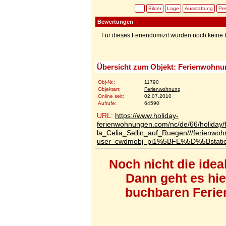
Bilder
Lage
Ausstattung
Pre
Bewertungen
Für dieses Feriendomizil wurden noch kein
Übersicht zum Objekt: Ferienwohnung
Obj-Nr.:
11790
Objektart:
Ferienwohnung
Online seit:
02.07.2010
Aufrufe:
64590
URL:
https://www.holiday-
ferienwohnungen.com/nc/de/66/holiday/
la_Celia_Sellin_auf_Ruegen///ferienwo
user_cwdmobj_pi1%5BFE%5D%5Bstat
Noch nicht die ide
Dann geht es hi
buchbaren Ferien