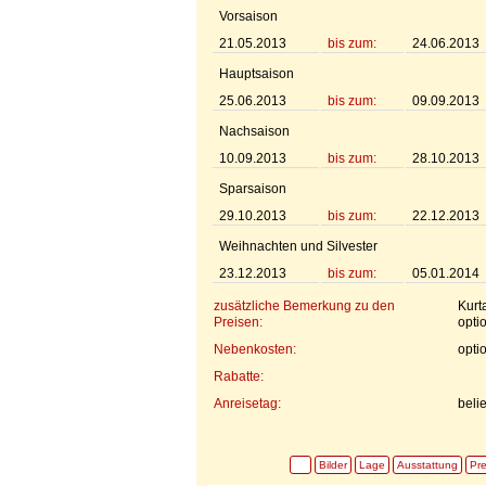
Vorsaison
21.05.2013
bis zum:
24.06.2013
Hauptsaison
25.06.2013
bis zum:
09.09.2013
Nachsaison
10.09.2013
bis zum:
28.10.2013
Sparsaison
29.10.2013
bis zum:
22.12.2013
Weihnachten und Silvester
23.12.2013
bis zum:
05.01.2014
zusätzliche Bemerkung zu den
Kurt
Preisen:
opti
Nebenkosten:
opti
Rabatte:
Anreisetag:
beli
Bilder
Lage
Ausstattung
Pre