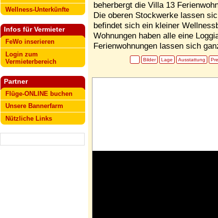
beherbergt die Villa 13 Ferienwoh
Wellness-Unterkünfte
Die oberen Stockwerke lassen sich
befindet sich ein kleiner Wellnes
Infos für Vermieter
Wohnungen haben alle eine Loggia
FeWo inserieren
Ferienwohnungen lassen sich ganz
Login zum
Bilder
Lage
Ausstattung
Pre
Vermieterbereich
Partner
Flüge-ONLINE buchen
Unsere Bannerfarm
Nützliche Links