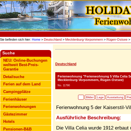
Sie befinden sich hier:
Home
>
Deutschland
>
Mecklenburg-Vorpommern
>
Rügen-Ostsee
> 
Suche
NEU: Online-Buchungen
Deutschland
weltweit Best-Preis-
Garantie
Ferienwohnung "Ferienwohnung 5 Villa Celia Se
Detailsuche
Mecklenburg-Vorpommern, Rügen-Ostsee)
Ferien auf dem Land
No. 11790
Campingplätze
Bilder
Lage
Ausstattung
Pre
Ferienhäuser
Ferienwohnungen
Ferienwohnung 5 der Kaiserstil-Vil
Gästezimmer
Ausführliche Beschreibung:
Hotels
Die Villa Celia wurde 1912 erbaut
Pensionen-B&B