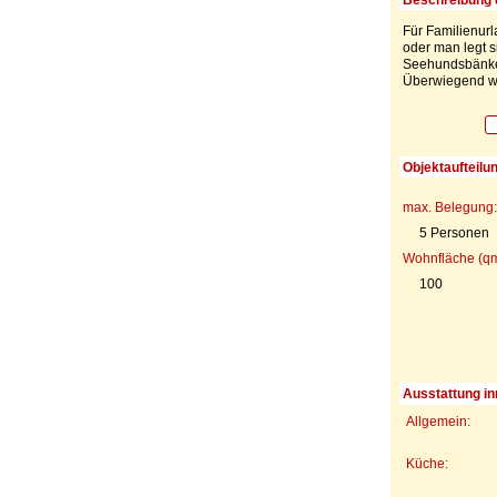
Für Familienurl
oder man legt s
Seehundsbänken
Überwiegend wi
Objektaufteilu
max. Belegung:
5 Personen
Wohnfläche (qm
100
Ausstattung in
Allgemein:
Küche: