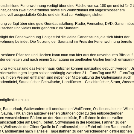
eschnittene Ferienwohnung verfügt über eine Fläche von ca. 100 qm und ist für 2 b
net, denen zwei Schlafzimmer sowie ein Wohnzimmer mit angeschlossenem
ine voll ausgestattete Küche und ein Bad zur Verfügung stehen.
ung verfügt über eine gute Grundausstattung. Radio, Fernseher, DVD, Gartenmöbe
ielsachen und vieles mehr gehören zum Standard.
hlight der Ferienwohnung Holtgast ist die kleine Gartensauna, die sich hinter der
wohnung befindet. Die Nutzung der Sauna ist im Preis der Ferienwohnung bereits
 schönen Pflanzen und Hecken kann man von hier aus den unverbauten Blick auf
der genießen und nach einem Saunagang im gepflegten Garten herrlich entspann
ung Holtgast und das Ferienhaus Kutscher können ganzjährig gebucht werden. D
 Ferienwohnungen liegen saisonabhängig zwischen 31,- Euro/Tag und 53,- Euro/Tag
08). In den Preisen enthalten sind neben der Mitbenutzung der Gartensauna auch
ademäntel, Saunatücher, Bettwäsche, Handtücher + Geschirrtücher, Strom, Wasser
möglichkeiten u.a.:
, Badeurlaub, Wattwandern mit anerkannten Wattführen, Ostfriesenabitur in Wittm
, Sauna, FKK an den ausgewiesenen Stränden oder zu den entsprechenden
den verschiedenen Bädern an der Nordseeküste, Radfahren in der reizvollen
 Landschaft oder am Deich, Reiten, Schwimmen in der Nordsee, Fahrten zu den
Wellness in der Cliner Quelle in Carolinensiel, eine Fahrt mit dem Raddampfer
n Carolinensiel nach Harlesiel, Tagesfahrten zu den verschiedenen ostfriesischen