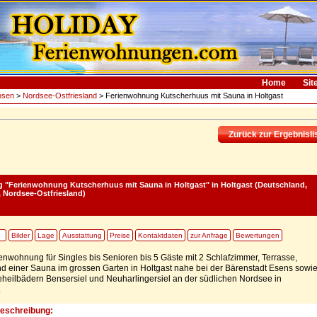
Home
Sit
hsen
>
Nordsee-Ostfriesland
> Ferienwohnung Kutscherhuus mit Sauna in Holtgast
Zurück zur Ergebnisli
 "Ferienwohnung Kutscherhuus mit Sauna in Holtgast"
in Holtgast (Deutschland,
 Nordsee-Ostfriesland)
Bilder
Lage
Ausstattung
Preise
Kontaktdaten
zur Anfrage
Bewertungen
enwohnung für Singles bis Senioren bis 5 Gäste mit 2 Schlafzimmer, Terrasse,
d einer Sauna im grossen Garten in Holtgast nahe bei der Bärenstadt Esens sowi
heilbädern Bensersiel und Neuharlingersiel an der südlichen Nordsee in
.
Beschreibung: