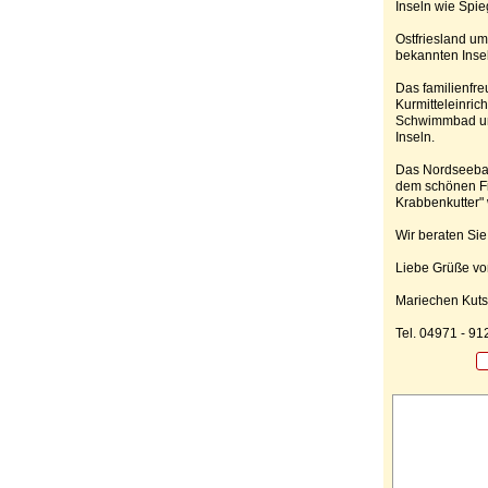
Inseln wie Spi
Ostfriesland um
bekannten Inse
Das familienfr
Kurmitteleinri
Schwimmbad und
Inseln.
Das Nordseebad
dem schönen Fis
Krabbenkutter"
Wir beraten Sie
Liebe Grüße vo
Mariechen Kuts
Tel. 04971 - 9