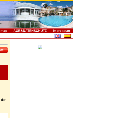
emap
AGB&DATENSCHUTZ
Impressum
ste
e den