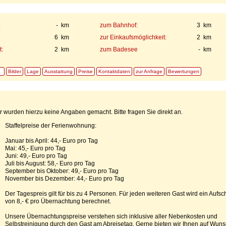
:
- km
zum Bahnhof:
3 km
6 km
zur Einkaufsmöglichkeit:
2 km
:
2 km
zum Badesee
- km
Bilder
Lage
Ausstattung
Preise
Kontaktdaten
zur Anfrage
Bewertungen
 wurden hierzu keine Angaben gemacht. Bitte fragen Sie direkt an.
Staffelpreise der Ferienwohnung:
Januar bis April: 44,- Euro pro Tag
Mai: 45,- Euro pro Tag
Juni: 49,- Euro pro Tag
Juli bis August: 58,- Euro pro Tag
September bis Oktober: 49,- Euro pro Tag
November bis Dezember: 44,- Euro pro Tag
Der Tagespreis gilt für bis zu 4 Personen. Für jeden weiteren Gast wird ein Aufsc
von 8,- € pro Übernachtung berechnet.
Unsere Übernachtungspreise verstehen sich inklusive aller Nebenkosten und
Selbstreinigung durch den Gast am Abreisetag. Gerne bieten wir Ihnen auf Wun