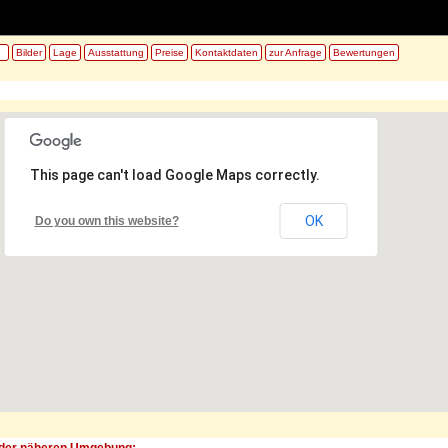
Bilder
Lage
Ausstattung
Preise
Kontaktdaten
zur Anfrage
Bewertungen
This page can't load Google Maps correctly.
OK
Do you own this website?
der näheren Umgebung: