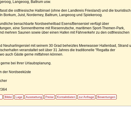
egeroog, Langeoog, Baltrum usw.
fasst die ostfriesische Halbinsel (ohne den Landkreis Friesland) und die touristisch
ln Borkum, Juist, Norderney, Baltrum, Langeoog und Spiekeroog.
eundliche benachbarte Nordseeheilbad Esens/Bensersiel verfügt über
chtungen, eine Sonnentherme mit Riesenrutsche, maritimen Sport-Themen-Park,
 mehren Saunen sowie über einen Hafen mit Fährverkehr zu den ostfriesischen
 Neuharlingersiel mit seinem 30 Grad beheiztes Meerwasser Hallenbad, Strand 
cherhafen veranstaltet seit über 31 Jahres die traditionelle "Regatta der
 wo auch Gäste gerne mitfahren können.
 gerne bei Ihrer Urlaubsplanung.
n der Nordseeküste
cher
12364
Bilder
Lage
Ausstattung
Preise
Kontaktdaten
zur Anfrage
Bewertungen