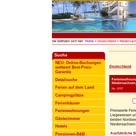
Sie befinden sich hier:
Home
>
Deutschland
>
Niedersac
Suche
NEU: Online-Buchungen
Deutschland
weltweit Best-Preis-
Garantie
Ferienwohnung
Detailsuche
Niedersachsen,
Ferien auf dem Land
No. 9707
Campingplätze
Ferienhäuser
Preiswerte Feri
Ferienwohnungen
Liegewiesen un
Gästezimmer
beiden Nordsee
Niedersachsen
Hotels
Ausführliche 
Pensionen-B&B