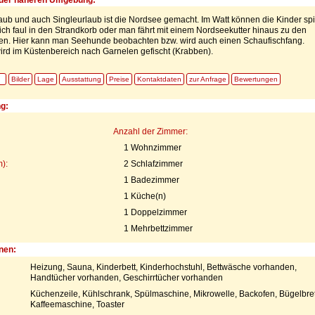
aub und auch Singleurlaub ist die Nordsee gemacht. Im Watt können die Kinder sp
ich faul in den Strandkorb oder man fährt mit einem Nordseekutter hinaus zu den
. Hier kann man Seehunde beobachten bzw. wird auch einen Schaufischfang.
rd im Küstenbereich nach Garnelen gefischt (Krabben).
Bilder
Lage
Ausstattung
Preise
Kontaktdaten
zur Anfrage
Bewertungen
ng:
Anzahl der Zimmer:
1 Wohnzimmer
):
2 Schlafzimmer
1 Badezimmer
1 Küche(n)
1 Doppelzimmer
1 Mehrbettzimmer
nen:
Heizung, Sauna, Kinderbett, Kinderhochstuhl, Bettwäsche vorhanden,
Handtücher vorhanden, Geschirrtücher vorhanden
Küchenzeile, Kühlschrank, Spülmaschine, Mikrowelle, Backofen, Bügelbret
Kaffeemaschine, Toaster