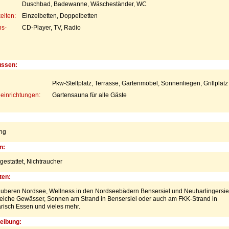
Duschbad, Badewanne, Wäscheständer, WC
eiten:
Einzelbetten, Doppelbetten
s-
CD-Player, TV, Radio
ussen:
Pkw-Stellplatz, Terrasse, Gartenmöbel, Sonnenliegen, Grillplatz
einrichtungen:
Gartensauna für alle Gäste
ng
n:
gestattet,
Nichtraucher
ten:
auberen Nordsee, Wellness in den Nordseebädern Bensersiel und Neuharlingersiel
hreiche Gewässer, Sonnen am Strand in Bensersiel oder auch am FKK-Strand in
arisch Essen und vieles mehr.
eibung: