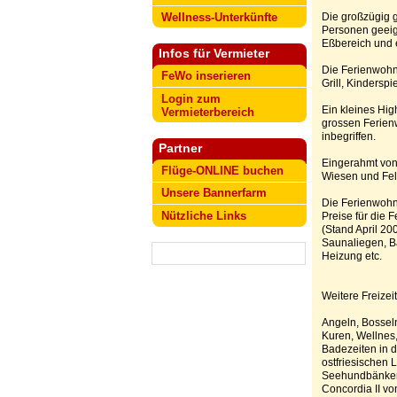
Wellness-Unterkünfte
Die großzügig g
Personen geeig
Eßbereich und e
Infos für Vermieter
Die Ferienwohn
FeWo inserieren
Grill, Kindersp
Login zum
Ein kleines Hig
Vermieterbereich
grossen Ferien
inbegriffen.
Partner
Eingerahmt von
Flüge-ONLINE buchen
Wiesen und Fel
Unsere Bannerfarm
Die Ferienwohn
Nützliche Links
Preise für die
(Stand April 20
Saunaliegen, B
Heizung etc.
Weitere Freizeit
Angeln, Bosseln
Kuren, Wellnes
Badezeiten in 
ostfriesischen
Seehundbänken, 
Concordia II vo