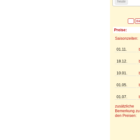
heute
Bi
Preise:
Saisonzeiten:
01.11.
18.12.
10.01.
01.05.
01.07.
zusätzliche
Bemerkung zu
den Preisen: