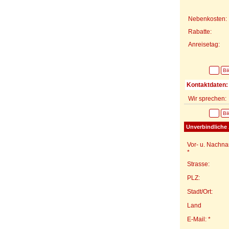
Nebenkosten:
Rabatte:
Anreisetag:
Bi
Kontaktdaten:
Wir sprechen:
Bi
Unverbindliche 
Vor- u. Nachn
*
Strasse:
PLZ:
Stadt/Ort:
Land
E-Mail: *