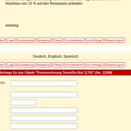
Nachlass von 10 % auf den Reisepreis anbieten.
beliebig
lder
Lage
Ausstattung
Belegung
Preise
Kontaktdaten
zur Anfrage
Bewertungen
Deutsch, Englisch, Spanisch
lder
Lage
Ausstattung
Belegung
Preise
Kontaktdaten
zur Anfrage
Bewertungen
Anfrage für das Objekt "Ferienwohnung Teneriffa-Süd 11702" (No. 12288)
ame: