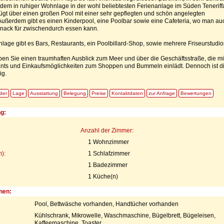
zdem in ruhiger Wohnlage in der wohl beliebtesten Ferienanlage im Süden Teneriff
ügt über einen großen Pool mit einer sehr gepflegten und schön angelegten
Außerdem gibt es einen Kinderpool, eine Poolbar sowie eine Cafeteria, wo man au
Snack für zwischendurch essen kann.
nlage gibt es Bars, Restaurants, ein Poolbillard-Shop, sowie mehrere Friseurstudio
en Sie einen traumhaften Ausblick zum Meer und über die Geschäftsstraße, die mi
ants und Einkaufsmöglichkeiten zum Shoppen und Bummeln einlädt. Dennoch ist d
ig.
lder
Lage
Ausstattung
Belegung
Preise
Kontaktdaten
zur Anfrage
Bewertungen
ng:
Anzahl der Zimmer:
1 Wohnzimmer
):
1 Schlafzimmer
1 Badezimmer
1 Küche(n)
nen:
Pool, Bettwäsche vorhanden, Handtücher vorhanden
Kühlschrank, Mikrowelle, Waschmaschine, Bügelbrett, Bügeleisen,
Kaffeemaschine, Toaster