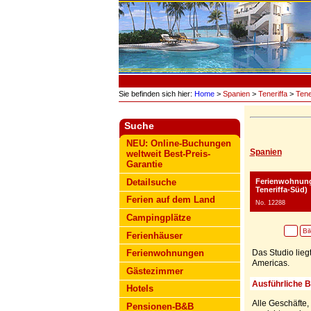
Sie befinden sich hier:
Home
>
Spanien
>
Teneriffa
>
Tene
Suche
NEU: Online-Buchungen
Spanien
weltweit Best-Preis-
Garantie
Ferienwohnung
Detailsuche
Teneriffa-Süd)
Ferien auf dem Land
No. 12288
Campingplätze
Bi
Ferienhäuser
Das Studio lieg
Ferienwohnungen
Americas.
Gästezimmer
Ausführliche 
Hotels
Alle Geschäfte
Pensionen-B&B