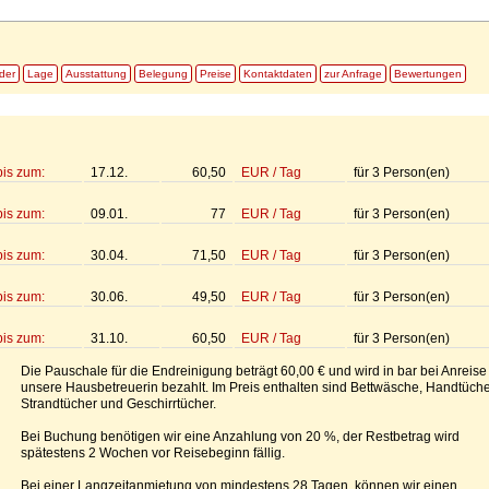
lder
Lage
Ausstattung
Belegung
Preise
Kontaktdaten
zur Anfrage
Bewertungen
bis zum:
17.12.
60,50
EUR
/
Tag
für
3
Person(en)
bis zum:
09.01.
77
EUR
/
Tag
für
3
Person(en)
bis zum:
30.04.
71,50
EUR
/
Tag
für
3
Person(en)
bis zum:
30.06.
49,50
EUR
/
Tag
für
3
Person(en)
bis zum:
31.10.
60,50
EUR
/
Tag
für
3
Person(en)
Die Pauschale für die Endreinigung beträgt 60,00 € und wird in bar bei Anreise
unsere Hausbetreuerin bezahlt. Im Preis enthalten sind Bettwäsche, Handtüche
Strandtücher und Geschirrtücher.
Bei Buchung benötigen wir eine Anzahlung von 20 %, der Restbetrag wird
spätestens 2 Wochen vor Reisebeginn fällig.
Bei einer Langzeitanmietung von mindestens 28 Tagen, können wir einen