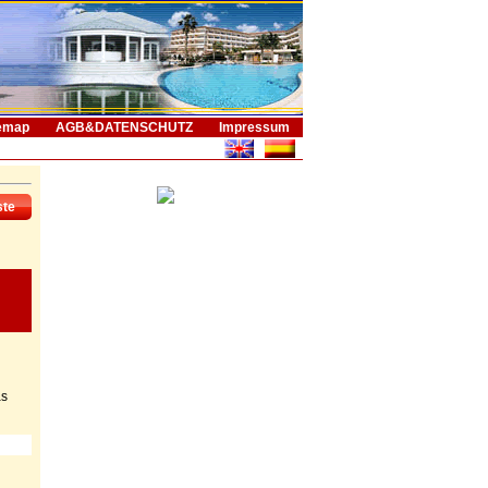
emap
AGB&DATENSCHUTZ
Impressum
ste
as