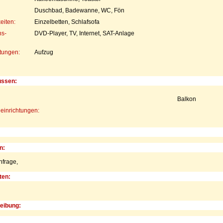
Duschbad, Badewanne, WC, Fön
eiten:
Einzelbetten, Schlafsofa
s-
DVD-Player, TV, Internet, SAT-Anlage
htungen:
Aufzug
ussen:
Balkon
einrichtungen:
n:
nfrage,
ten:
eibung: