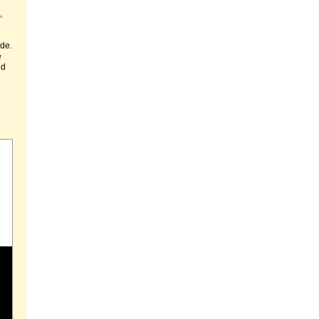
,
de.
e
nd