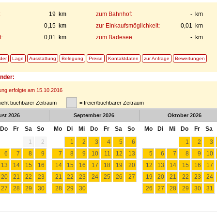
:
19 km
zum Bahnhof:
- km
0,15 km
zur Einkaufsmöglichkeit:
0,01 km
:
0,01 km
zum Badesee
- km
lder
Lage
Ausstattung
Belegung
Preise
Kontaktdaten
zur Anfrage
Bewertungen
nder:
rung erfolgte am 15.10.2016
nicht buchbarer Zeitraum
= freier/buchbarer Zeitraum
ust
2026
September
2026
Oktober
2026
Do
Fr
Sa
So
Mo
Di
Mi
Do
Fr
Sa
So
Mo
Di
Mi
Do
Fr
Sa
1
2
1
2
3
4
5
6
1
2
3
6
7
8
9
7
8
9
10
11
12
13
5
6
7
8
9
10
13
14
15
16
14
15
16
17
18
19
20
12
13
14
15
16
17
20
21
22
23
21
22
23
24
25
26
27
19
20
21
22
23
24
27
28
29
30
28
29
30
26
27
28
29
30
31