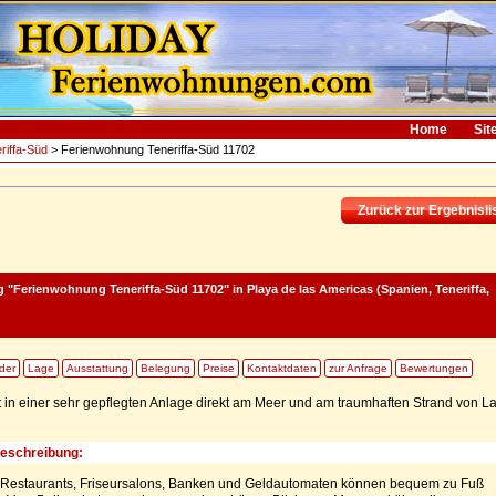
Home
Sit
riffa-Süd
> Ferienwohnung Teneriffa-Süd 11702
Zurück zur Ergebnisli
 "Ferienwohnung Teneriffa-Süd 11702"
in Playa de las Americas (Spanien, Teneriffa,
lder
Lage
Ausstattung
Belegung
Preise
Kontaktdaten
zur Anfrage
Bewertungen
t in einer sehr gepflegten Anlage direkt am Meer und am traumhaften Strand von L
Beschreibung:
, Restaurants, Friseursalons, Banken und Geldautomaten können bequem zu Fuß