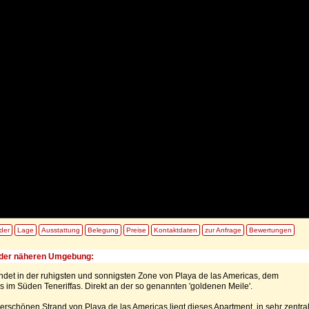
lder
Lage
Ausstattung
Belegung
Preise
Kontaktdaten
zur Anfrage
Bewertungen
der näheren Umgebung:
ndet in der ruhigsten und sonnigsten Zone von Playa de las Americas, dem
 im Süden Teneriffas. Direkt an der so genannten 'goldenen Meile'.
rschönen Strand von Playa de las Americas liegt dieses Apartment, in sehr zentra