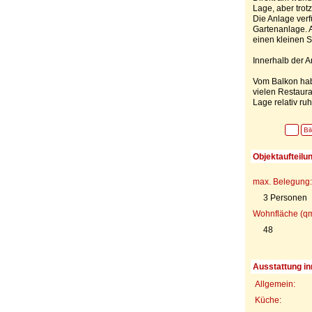
Lage, aber trot
Die Anlage verf
Gartenanlage. 
einen kleinen 
Innerhalb der A
Vom Balkon hab
vielen Restaur
Lage relativ ruh
Bi
Objektaufteilu
max. Belegung:
3 Personen
Wohnfläche (qm
48
Ausstattung in
Allgemein:
Küche: