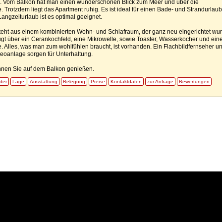
n. Vom Balkon hat man einen wunderschönen Blick zum Meer und über die
. Trotzdem liegt das Apartment ruhig. Es ist ideal für einen Bade- und Strandurlaub
Langzeiturlaub ist es optimal geeignet.
teht aus einem kombinierten Wohn- und Schlafraum, der ganz neu eingerichtet wur
gt über ein Cerankochfeld, eine Mikrowelle, sowie Toaster, Wasserkocher und ein
 Alles, was man zum wohlfühlen braucht, ist vorhanden. Ein Flachbildfernseher u
reoanlage sorgen für Unterhaltung.
nen Sie auf dem Balkon genießen.
lder
Lage
Ausstattung
Belegung
Preise
Kontaktdaten
zur Anfrage
Bewertungen