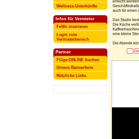
erreicht werde
Wellness-Unterkünfte
Geschäftsstraße
auch für einen 
Infos für Vermieter
Das Studio bes
Die Küche verfü
FeWo inserieren
Kaffeemaschine.
eine kleine Ste
Login zum
Vermieterbereich
Die Abende kön
Bi
Partner
Flüge-ONLINE buchen
Unsere Bannerfarm
Nützliche Links