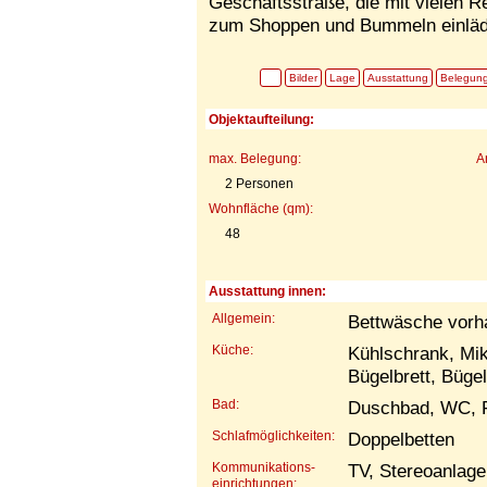
Geschäftsstraße, die mit vielen R
zum Shoppen und Bummeln einlädt.
Bilder
Lage
Ausstattung
Belegun
Objektaufteilung:
max. Belegung:
A
2 Personen
Wohnfläche (qm):
48
Ausstattung innen:
Allgemein:
Bettwäsche vorh
Küche:
Kühlschrank, Mi
Bügelbrett, Büge
Bad:
Duschbad, WC, 
Schlafmöglichkeiten:
Doppelbetten
Kommunikations-
TV, Stereoanlage
einrichtungen: