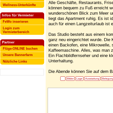
Alle Geschäfte, Restaurants, Fri
Wellness-Unterkünfte
können bequem zu Fuß erreicht w
wunderschönen Blick zum Meer un
Infos für Vermieter
liegt das Apartment ruhig. Es ist 
FeWo inserieren
auch für einen Langzeiturlaub ist 
Login zum
Vermieterbereich
Das Studio besteht aus einem kom
ganz neu eingerichtet wurde. Die 
Partner
einen Backofen, eine Mikrowelle,
Flüge-ONLINE buchen
Kaffeemaschine. Alles, was man z
Unsere Bannerfarm
Ein Flachbildfernseher und eine k
Unterhaltung.
Nützliche Links
Die Abende können Sie auf dem B
Bilder
Lage
Ausstattung
Belegun