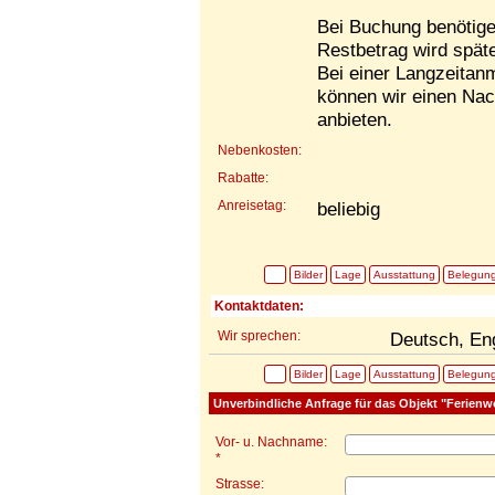
Bei Buchung benötige
Restbetrag wird spät
Bei einer Langzeitan
können wir einen Nac
anbieten.
Nebenkosten:
Rabatte:
Anreisetag:
beliebig
Bilder
Lage
Ausstattung
Belegun
Kontaktdaten:
Wir sprechen:
Deutsch, En
Bilder
Lage
Ausstattung
Belegun
Unverbindliche Anfrage für das Objekt "Ferienw
Vor- u. Nachname:
*
Strasse: