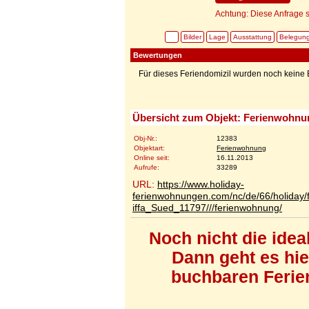
Achtung: Diese Anfrage s
Bilder
Lage
Ausstattung
Belegun
Bewertungen
Für dieses Feriendomizil wurden noch kein
Übersicht zum Objekt: Ferienwohnun
Obj-Nr.:
12383
Objektart:
Ferienwohnung
Online seit:
16.11.2013
Aufrufe:
33289
URL:
https://www.holiday-
ferienwohnungen.com/nc/de/66/holiday
iffa_Sued_11797///ferienwohnung/
Noch nicht die ide
Dann geht es hi
buchbaren Ferien