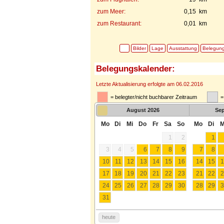
zum Meer:
0,15 km
zum Restaurant:
0,01 km
Bilder
Lage
Ausstattung
Belegun
Belegungskalender:
Letzte Aktualisierung erfolgte am 06.02.2016
= belegter/nicht buchbarer Zeitraum
=
August
2026
Se
Mo
Di
Mi
Do
Fr
Sa
So
Mo
Di
M
1
2
1
3
4
5
6
7
8
9
7
8
10
11
12
13
14
15
16
14
15
1
17
18
19
20
21
22
23
21
22
2
24
25
26
27
28
29
30
28
29
3
31
heute