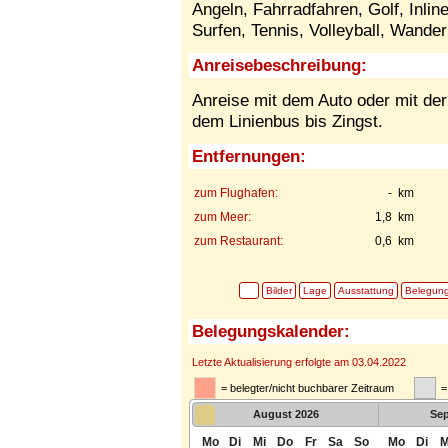
Angeln, Fahrradfahren, Golf, Inli
Surfen, Tennis, Volleyball, Wande
Anreisebeschreibung:
Anreise mit dem Auto oder mit der
dem Linienbus bis Zingst.
Entfernungen:
zum Flughafen:
- km
zum Meer:
1,8 km
zum Restaurant:
0,6 km
Bilder
Lage
Ausstattung
Belegun
Belegungskalender:
Letzte Aktualisierung erfolgte am 03.04.2022
= belegter/nicht buchbarer Zeitraum
=
August
2026
Se
Mo
Di
Mi
Do
Fr
Sa
So
Mo
Di
M