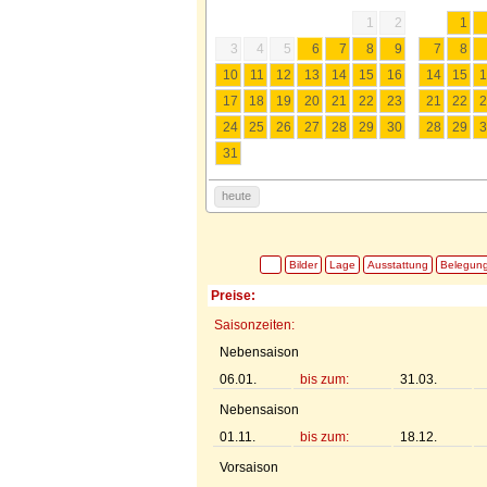
1
2
1
3
4
5
6
7
8
9
7
8
10
11
12
13
14
15
16
14
15
1
17
18
19
20
21
22
23
21
22
2
24
25
26
27
28
29
30
28
29
3
31
heute
Bilder
Lage
Ausstattung
Belegun
Preise:
Saisonzeiten:
Nebensaison
06.01.
bis zum:
31.03.
Nebensaison
01.11.
bis zum:
18.12.
Vorsaison