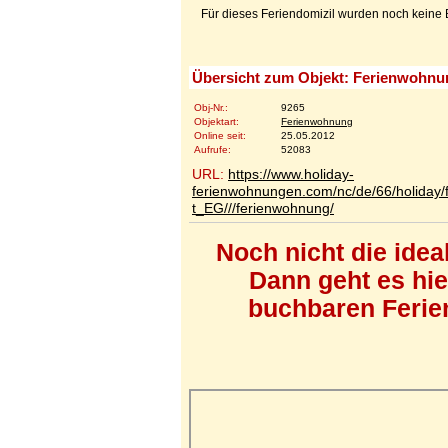
Für dieses Feriendomizil wurden noch kein
Übersicht zum Objekt: Ferienwohnu
Obj-Nr.:
9265
Objektart:
Ferienwohnung
Online seit:
25.05.2012
Aufrufe:
52083
URL:
https://www.holiday-
ferienwohnungen.com/nc/de/66/holiday
t_EG///ferienwohnung/
Noch nicht die ide
Dann geht es hi
buchbaren Ferien