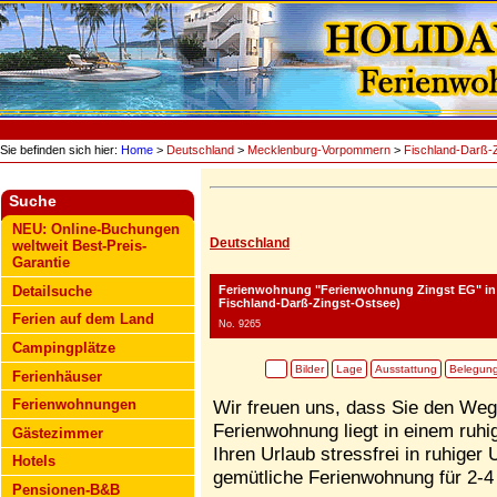
Sie befinden sich hier:
Home
>
Deutschland
>
Mecklenburg-Vorpommern
>
Fischland-Darß-
Suche
NEU: Online-Buchungen
Deutschland
weltweit Best-Preis-
Garantie
Ferienwohnung "Ferienwohnung Zingst EG"
in
Detailsuche
Fischland-Darß-Zingst-Ostsee)
Ferien auf dem Land
No. 9265
Campingplätze
Bilder
Lage
Ausstattung
Belegun
Ferienhäuser
Ferienwohnungen
Wir freuen uns, dass Sie den Weg
Ferienwohnung liegt in einem ruh
Gästezimmer
Ihren Urlaub stressfrei in ruhiger
Hotels
gemütliche Ferienwohnung für 2-4
Pensionen-B&B