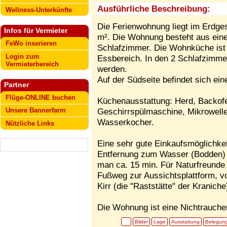
Ausführliche Beschreibung:
Wellness-Unterkünfte
Die Ferienwohnung liegt im Erdge
Infos für Vermieter
m². Die Wohnung besteht aus ein
FeWo inserieren
Schlafzimmer. Die Wohnküche ist 
Login zum
Essbereich. In den 2 Schlafzimmer
Vermieterbereich
werden.
Auf der Südseite befindet sich ei
Partner
Flüge-ONLINE buchen
Küchenausstattung: Herd, Backofe
Unsere Bannerfarm
Geschirrspülmaschine, Mikrowelle
Wasserkocher.
Nützliche Links
Eine sehr gute Einkaufsmöglichkeit
Entfernung zum Wasser (Bodden) b
man ca. 15 min. Für Naturfreunde 
Fußweg zur Aussichtsplattform, vo
Kirr (die "Raststätte" der Kraniche
Die Wohnung ist eine Nichtrauch
Bilder
Lage
Ausstattung
Belegun