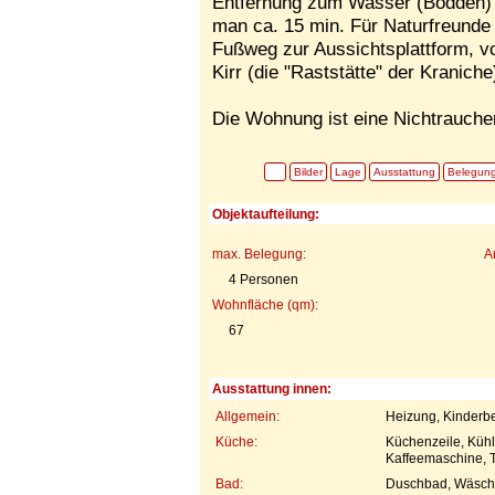
Entfernung zum Wasser (Bodden) b
man ca. 15 min. Für Naturfreunde 
Fußweg zur Aussichtsplattform, vo
Kirr (die "Raststätte" der Kraniche
Die Wohnung ist eine Nichtrauch
Bilder
Lage
Ausstattung
Belegun
Objektaufteilung:
max. Belegung:
A
4 Personen
Wohnfläche (qm):
67
Ausstattung innen:
Allgemein:
Heizung, Kinderbe
Küche:
Küchenzeile, Kühl
Kaffeemaschine, 
Bad:
Duschbad, Wäsch