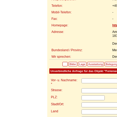
Telefon:
+4
Mobil-Telefon:
-
Fax:
-
Homepage:
htt
Adresse:
Am
183
De
Bundesland / Provinz:
Me
Wir sprechen:
Deu
Bilder
Lage
Ausstattung
Belegun
Unverbindliche Anfrage für das Objekt "Ferien
Vor- u. Nachname:
*
Strasse:
PLZ:
Stadt/Ort:
Land