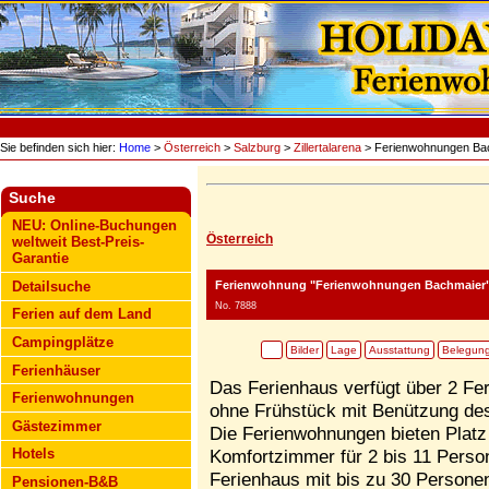
Sie befinden sich hier:
Home
>
Österreich
>
Salzburg
>
Zillertalarena
> Ferienwohnungen Ba
Suche
NEU: Online-Buchungen
Österreich
weltweit Best-Preis-
Garantie
Ferienwohnung "Ferienwohnungen Bachmaier
Detailsuche
No. 7888
Ferien auf dem Land
Campingplätze
Bilder
Lage
Ausstattung
Belegun
Ferienhäuser
Das Ferienhaus verfügt über 2 F
Ferienwohnungen
ohne Frühstück mit Benützung des
Gästezimmer
Die Ferienwohnungen bieten Platz 
Hotels
Komfortzimmer für 2 bis 11 Perso
Ferienhaus mit bis zu 30 Persone
Pensionen-B&B