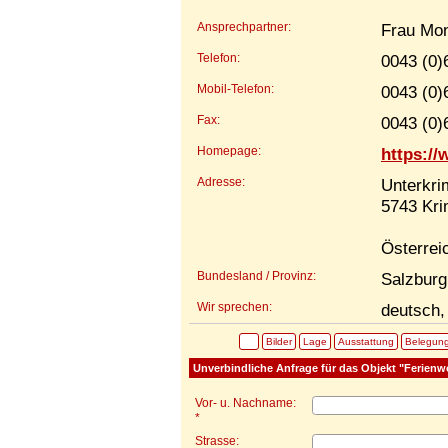
Ansprechpartner:
Frau Mo
Telefon:
0043 (0)
Mobil-Telefon:
0043 (0)
Fax:
0043 (0)
Homepage:
https://
Adresse:
Unterkri
5743 Kr
Österrei
Bundesland / Provinz:
Salzburg
Wir sprechen:
deutsch,
Bilder
Lage
Ausstattung
Belegun
Unverbindliche Anfrage für das Objekt "Ferien
Vor- u. Nachname:
*
Strasse: