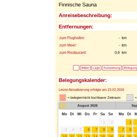
Finnische Sauna
Anreisebeschreibung:
Entfernungen:
zum Flughafen:
- km
zum Meer:
- km
zum Restaurant:
0,6 km
Bilder
Lage
Ausstattung
Belegun
Belegungskalender:
Letzte Aktualisierung erfolgte am 23.02.2026
= belegter/nicht buchbarer Zeitraum
=
August
2026
Se
Mo
Di
Mi
Do
Fr
Sa
So
Mo
Di
M
1
2
1
3
4
5
6
7
8
9
7
8
10
11
12
13
14
15
16
14
15
1