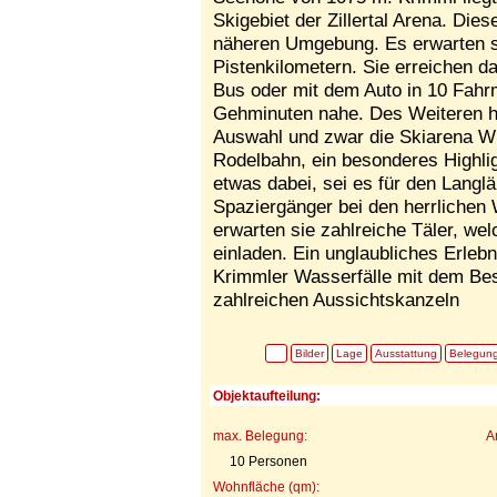
Skigebiet der Zillertal Arena. Dies
näheren Umgebung. Es erwarten si
Pistenkilometern. Sie erreichen d
Bus oder mit dem Auto in 10 Fahrm
Gehminuten nahe. Des Weiteren ha
Auswahl und zwar die Skiarena Wil
Rodelbahn, ein besonderes Highligh
etwas dabei, sei es für den Langlä
Spaziergänger bei den herrliche
erwarten sie zahlreiche Täler, w
einladen. Ein unglaubliches Erleb
Krimmler Wasserfälle mit dem Bes
zahlreichen Aussichtskanzeln
Bilder
Lage
Ausstattung
Belegun
Objektaufteilung:
max. Belegung:
A
10 Personen
Wohnfläche (qm):