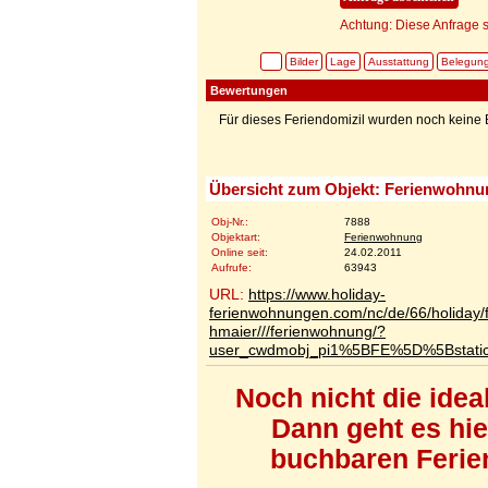
Achtung: Diese Anfrage s
Bilder
Lage
Ausstattung
Belegun
Bewertungen
Für dieses Feriendomizil wurden noch kein
Übersicht zum Objekt: Ferienwohn
Obj-Nr.:
7888
Objektart:
Ferienwohnung
Online seit:
24.02.2011
Aufrufe:
63943
URL:
https://www.holiday-
ferienwohnungen.com/nc/de/66/holiday
hmaier///ferienwohnung/?
user_cwdmobj_pi1%5BFE%5D%5Bstat
Noch nicht die ide
Dann geht es hi
buchbaren Ferien