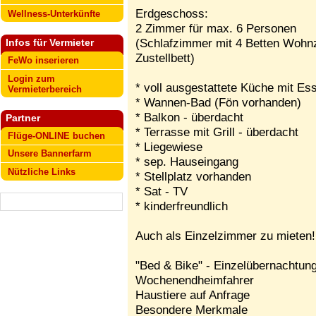
Erdgeschoss:
Wellness-Unterkünfte
2 Zimmer für max. 6 Personen
(Schlafzimmer mit 4 Betten Wohnz
Infos für Vermieter
Zustellbett)
FeWo inserieren
Login zum
* voll ausgestattete Küche mit Es
Vermieterbereich
* Wannen-Bad (Fön vorhanden)
* Balkon - überdacht
Partner
* Terrasse mit Grill - überdacht
Flüge-ONLINE buchen
* Liegewiese
Unsere Bannerfarm
* sep. Hauseingang
Nützliche Links
* Stellplatz vorhanden
* Sat - TV
* kinderfreundlich
Auch als Einzelzimmer zu mieten!
"Bed & Bike" - Einzelübernachtun
Wochenendheimfahrer
Haustiere auf Anfrage
Besondere Merkmale