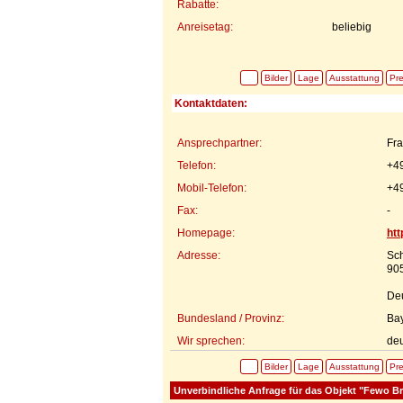
Rabatte:
Anreisetag:
beliebig
Bilder
Lage
Ausstattung
Pre
Kontaktdaten:
Ansprechpartner:
Fra
Telefon:
+4
Mobil-Telefon:
+4
Fax:
-
Homepage:
htt
Adresse:
Sch
905
De
Bundesland / Provinz:
Ba
Wir sprechen:
de
Bilder
Lage
Ausstattung
Pre
Unverbindliche Anfrage für das Objekt "Fewo Br