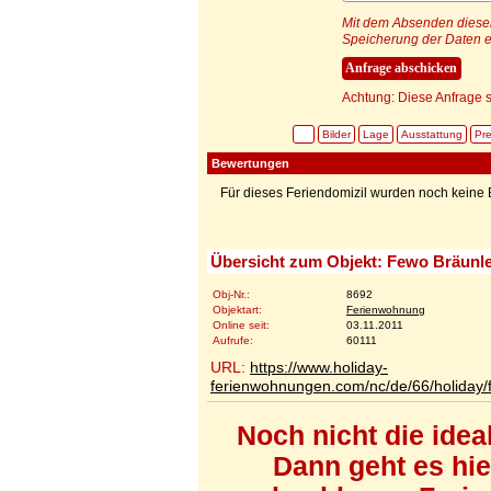
Mit dem Absenden dieser 
Speicherung der Daten e
Achtung: Diese Anfrage s
Bilder
Lage
Ausstattung
Pre
Bewertungen
Für dieses Feriendomizil wurden noch kein
Übersicht zum Objekt: Fewo Bräunle
Obj-Nr.:
8692
Objektart:
Ferienwohnung
Online seit:
03.11.2011
Aufrufe:
60111
URL:
https://www.holiday-
ferienwohnungen.com/nc/de/66/holiday/
Noch nicht die ide
Dann geht es hi