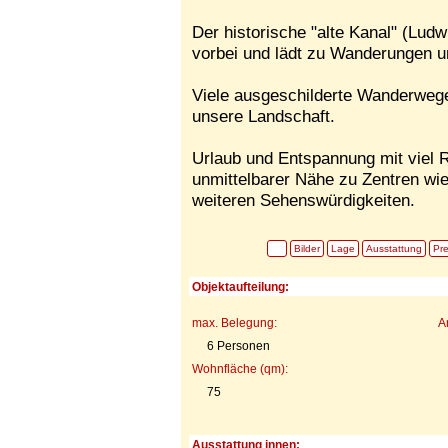
Der historische "alte Kanal" (Lud
vorbei und lädt zu Wanderungen u
Viele ausgeschilderte Wanderwege
unsere Landschaft.
Urlaub und Entspannung mit viel 
unmittelbarer Nähe zu Zentren wi
weiteren Sehenswürdigkeiten.
Bilder
Lage
Ausstattung
Pre
Objektaufteilung:
max. Belegung:
A
6 Personen
Wohnfläche (qm):
75
Ausstattung innen: