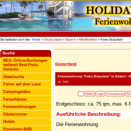
Sie befinden sich hier:
Home
>
Deutschland
>
Bayern
>
Mittelfranken
> Fewo Bräunlein
Suche
NEU: Online-Buchungen
Deutschland
weltweit Best-Preis-
Garantie
Ferienwohnung "Fewo Bräunlein"
in Altdorf - 
Detailsuche
No. 8692
Ferien auf dem Land
Campingplätze
Bilder
Lage
Ausstattung
Pre
Ferienhäuser
Erdgeschoss: ca. 75 qm, max. 6 
Ferienwohnungen
Ausführliche Beschreibung:
Gästezimmer
Hotels
Die Ferienwohnung
Pensionen-B&B