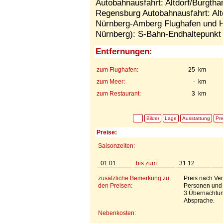
Autobahnausfahrt: Altdorf/Burgth
Regensburg Autobahnausfahrt: Altd
Nürnberg-Amberg Flughafen und H
Nürnberg): S-Bahn-Endhaltepunkt u
Entfernungen:
zum Flughafen:
25 km
zum Meer:
- km
zum Restaurant:
3 km
Bilder
Lage
Ausstattung
Pre
Preise:
Saisonzeiten:
01.01.
bis zum:
31.12.
zusätzliche Bemerkung zu
Preis nach Ver
den Preisen:
Personen und 
3 Übernachtun
Absprache.
Nebenkosten: