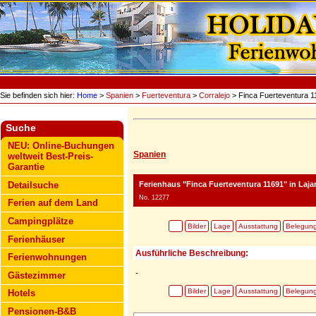
Sie befinden sich hier:
Home
>
Spanien
>
Fuerteventura
>
Corralejo
> Finca Fuerteventura 1
Suche
NEU: Online-Buchungen
Spanien
weltweit Best-Preis-
Garantie
Ferienhaus "Finca Fuerteventura 11691"
in Laja
Detailsuche
No. 12277
Ferien auf dem Land
Campingplätze
Bilder
Lage
Ausstattung
Belegun
Ferienhäuser
Ausführliche Beschreibung:
Ferienwohnungen
-
Gästezimmer
Bilder
Lage
Ausstattung
Belegun
Hotels
Pensionen-B&B