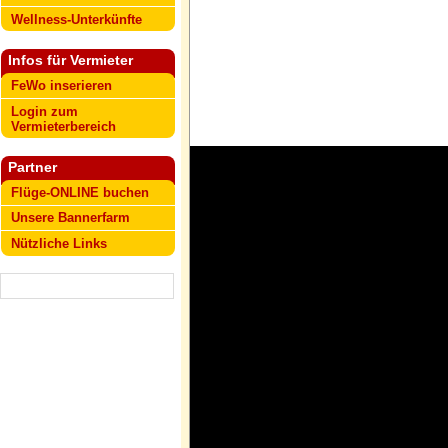
Wellness-Unterkünfte
Infos für Vermieter
FeWo inserieren
Login zum
Vermieterbereich
Partner
Flüge-ONLINE buchen
Unsere Bannerfarm
Nützliche Links