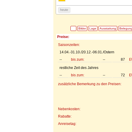
heute
Bilder
Lage
Ausstattung
Belegun
Preise:
Saisonzeiten:
14.04.-31.10./20.12.-06.01./Ostern
--
bis zum:
--
87
E
restliche Zeit des Jahres
--
bis zum:
--
72
E
zusätzliche Bemerkung zu den Preisen:
Nebenkosten:
Rabatte:
Anreisetag: