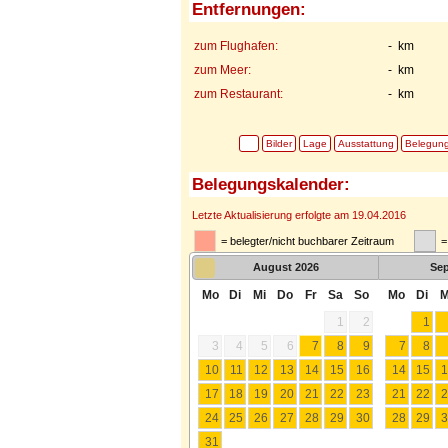
Entfernungen:
zum Flughafen:
- km
zum Meer:
- km
zum Restaurant:
- km
Bilder
Lage
Ausstattung
Belegun
Belegungskalender:
Letzte Aktualisierung erfolgte am 19.04.2016
= belegter/nicht buchbarer Zeitraum
=
August
2026
Se
Mo
Di
Mi
Do
Fr
Sa
So
Mo
Di
M
1
2
1
3
4
5
6
7
8
9
7
8
10
11
12
13
14
15
16
14
15
1
17
18
19
20
21
22
23
21
22
2
24
25
26
27
28
29
30
28
29
3
31