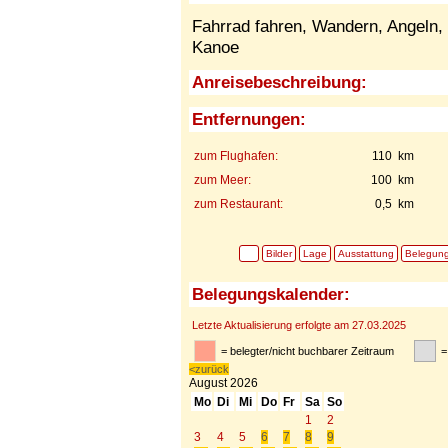
Fahrrad fahren, Wandern, Angeln, B
Kanoe
Anreisebeschreibung:
Entfernungen:
zum Flughafen:
110 km
zum Meer:
100 km
zum Restaurant:
0,5 km
Bilder
Lage
Ausstattung
Belegun
Belegungskalender:
Letzte Aktualisierung erfolgte am 27.03.2025
= belegter/nicht buchbarer Zeitraum
=
<zurück
August
2026
Mo
Di
Mi
Do
Fr
Sa
So
1
2
3
4
5
6
7
8
9