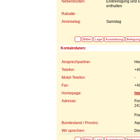
Nebenkosten:
Endreinigung und s
enthalten
Rabatte:
Anreisetag:
Samstag
Bilder
Lage
Ausstattung
Belegun
Kontaktdaten:
Ansprechpartner:
Her
Telefon:
+4
Mobil-Telefon:
-
Fax:
+4
Homepage:
htt
Adresse:
Fon
24
Fra
Bundesland / Provinz:
Aqu
Wir sprechen:
Deu
Bilder
Lage
Ausstattung
Belegun