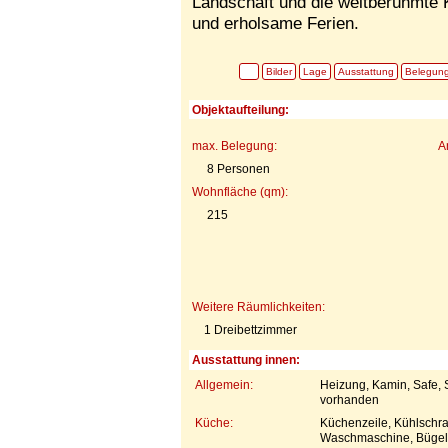
Landschaft und die weltberühmte 
und erholsame Ferien.
Bilder
Lage
Ausstattung
Belegun
Objektaufteilung:
max. Belegung:
A
8 Personen
Wohnfläche (qm):
215
Weitere Räumlichkeiten:
1 Dreibettzimmer
Ausstattung innen:
Allgemein:
Heizung, Kamin, Safe, 
vorhanden
Küche:
Küchenzeile, Kühlschra
Waschmaschine, Bügelbr