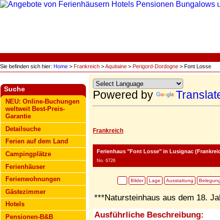
Sie befinden sich hier:
Home
>
Frankreich
>
Aquitaine
>
Perigord-Dordogne
> Font Losse
Suche
Powered by
Translat
NEU: Online-Buchungen
weltweit Best-Preis-
Garantie
Detailsuche
Frankreich
Ferien auf dem Land
Ferienhaus "Font Losse"
in Lusignac (Frankrei
Campingplätze
No. 6726
Ferienhäuser
Ferienwohnungen
Bilder
Lage
Ausstattung
Belegun
Gästezimmer
***Natursteinhaus aus dem 18. J
Hotels
Ausführliche Beschreibung:
Pensionen-B&B