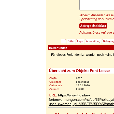
Mit dem Absenden dieser 
Speicherung der Daten e
Achtung: Diese Anfrage s
Bilder
Lage
Ausstattung
Belegun
Bewertungen
Für dieses Feriendomizil wurden noch kein
Übersicht zum Objekt: Font Losse
Obj-Nr.:
6726
Objektart:
Ferienhaus
Online seit:
17.02.2010
Aufrufe:
69310
URL:
https://www.holiday-
ferienwohnungen.com/nc/de/66/holiday/f
user_cwdmobj_pi1%5BFE%5D%5Bstat