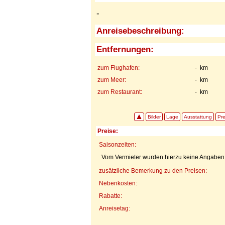
-
Anreisebeschreibung:
Entfernungen:
zum Flughafen:
- km
zum Meer:
- km
zum Restaurant:
- km
Bilder
Lage
Ausstattung
Pre
Preise:
Saisonzeiten:
Vom Vermieter wurden hierzu keine Angaben g
zusätzliche Bemerkung zu den Preisen:
Nebenkosten:
Rabatte:
Anreisetag: