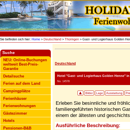
Sie befinden sich hier:
Home
>
Deutschland
>
Thüringen
> Gast- und Logierhaus Golden He
Suche
NEU: Online-Buchungen
Deutschland
weltweit Best-Preis-
Garantie
Hotel "Gast- und Logierhaus Golden Henne"
in
Detailsuche
No. 14578
Ferien auf dem Land
Campingplätze
Bilder
Lage
Ausstattung
Pre
Ferienhäuser
Erleben Sie besinnliche und fröhl
Ferienwohnungen
familiengeführten historischen 
Gästezimmer
einem der ältesten und geschicht
Hotels
Ausführliche Beschreibung:
Pensionen-B&B