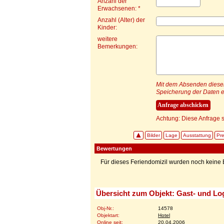
Anzahl der
Erwachsenen: *
Anzahl (Alter) der
Kinder:
weitere
Bemerkungen:
Mit dem Absenden dieser 
Speicherung der Daten e
Achtung: Diese Anfrage s
Bilder
Lage
Ausstattung
Pre
Bewertungen
Für dieses Feriendomizil wurden noch kein
Übersicht zum Objekt: Gast- und L
Obj-Nr.:
14578
Objektart:
Hotel
Online seit:
20.04.2006