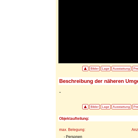
Bilder
Lage
Ausstattung
Pre
Beschreibung der näheren Umg
-
Bilder
Lage
Ausstattung
Pre
Objektaufteilung:
max. Belegung:
Anz
- Personen