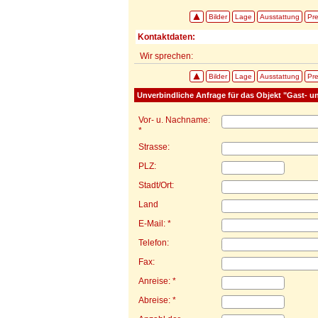
Bilder
Lage
Ausstattung
Pre
Kontaktdaten:
Wir sprechen:
Bilder
Lage
Ausstattung
Pre
Unverbindliche Anfrage für das Objekt "Gast- 
Vor- u. Nachname:
*
Strasse:
PLZ:
Stadt/Ort:
Land
E-Mail: *
Telefon:
Fax:
Anreise: *
Abreise: *