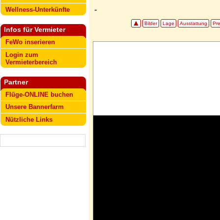
-
Wellness-Unterkünfte
Bilder
Lage
Ausstattung
Pre
Infos für Vermieter
FeWo inserieren
Login zum
Vermieterbereich
Partner
Flüge-ONLINE buchen
Unsere Bannerfarm
Nützliche Links