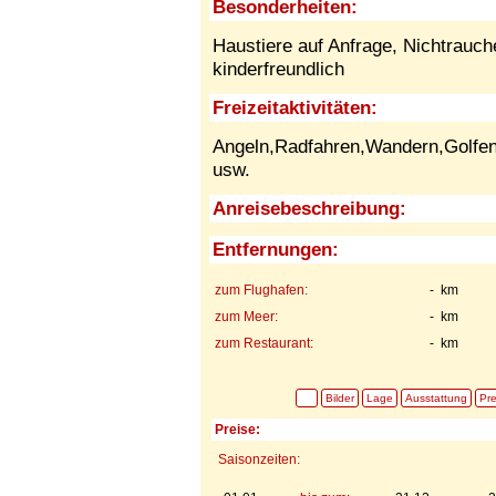
Besonderheiten:
Haustiere auf Anfrage,
Nichtrauch
kinderfreundlich
Freizeitaktivitäten:
Angeln,Radfahren,Wandern,Golfen,
usw.
Anreisebeschreibung:
Entfernungen:
zum Flughafen:
- km
zum Meer:
- km
zum Restaurant:
- km
Bilder
Lage
Ausstattung
Pre
Preise:
Saisonzeiten: