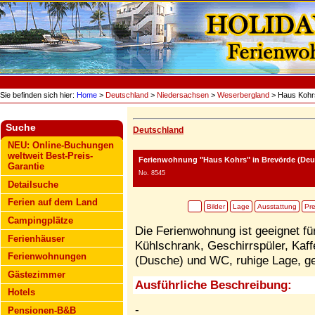
Sie befinden sich hier:
Home
>
Deutschland
>
Niedersachsen
>
Weserbergland
> Haus Kohr
Suche
Deutschland
NEU: Online-Buchungen
weltweit Best-Preis-
Ferienwohnung "Haus Kohrs"
in Brevörde (Deu
Garantie
No. 8545
Detailsuche
Ferien auf dem Land
Bilder
Lage
Ausstattung
Pre
Campingplätze
Die Ferienwohnung ist geeignet fü
Ferienhäuser
Kühlschrank, Geschirrspüler, Kaf
Ferienwohnungen
(Dusche) und WC, ruhige Lage, ge
Gästezimmer
Ausführliche Beschreibung:
Hotels
-
Pensionen-B&B