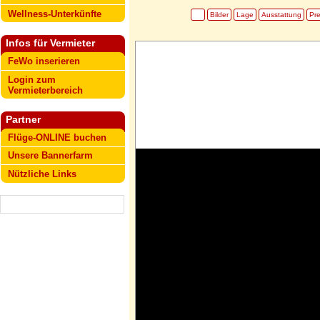
Wellness-Unterkünfte
Bilder
Lage
Ausstattung
Pre
Infos für Vermieter
FeWo inserieren
Login zum
Vermieterbereich
Partner
Flüge-ONLINE buchen
Unsere Bannerfarm
Nützliche Links