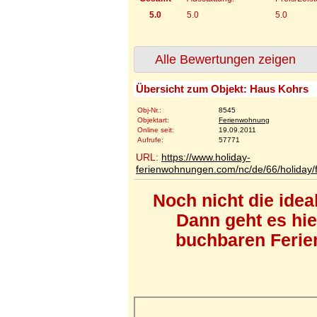
5.0
5.0
5.0
Alle Bewertungen zeigen
Übersicht zum Objekt: Haus Kohrs
Obj-Nr.:
8545
Objektart:
Ferienwohnung
Online seit:
19.09.2011
Aufrufe:
57771
URL:
https://www.holiday-
ferienwohnungen.com/nc/de/66/holiday/
Noch nicht die ide
Dann geht es hi
buchbaren Ferien