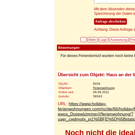
Mit dem Absenden dieser 
Speicherung der Daten e
Achtung: Diese Anfrage s
Bilder
Lage
Ausstattung
Pre
Bewertungen
Für dieses Feriendomizil wurden noch kein
Übersicht zum Objekt: Haus an der 
Obj-Nr.:
8434
Objektart:
Ferienwohnung
Online seit:
09.08.2011
Aufrufe:
58343
URL:
https://www.holiday-
ferienwohnungen.com/nc/de/66/holiday
ewos_Doppelzimmer///ferienwohnung/?
user_cwdmobj_pi1%5BFE%5D%5Bstat
Noch nicht die ide