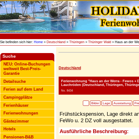
Sie befinden sich hier:
Home
>
Deutschland
>
Thüringen
>
Thüringer Wald
> Haus an der We
Suche
NEU: Online-Buchungen
Deutschland
weltweit Best-Preis-
Garantie
Ferienwohnung "Haus an der Werra - Fewos + 
Detailsuche
Lauchröden (Deutschland, Thüringen, Thüringe
Ferien auf dem Land
No. 8434
Campingplätze
Bilder
Lage
Ausstattung
Pre
Ferienhäuser
Ferienwohnungen
Frühstückspension, Lage direkt 
FeWo u. 2 DZ voll ausgestattet.
Gästezimmer
Hotels
Ausführliche Beschreibung:
Pensionen-B&B