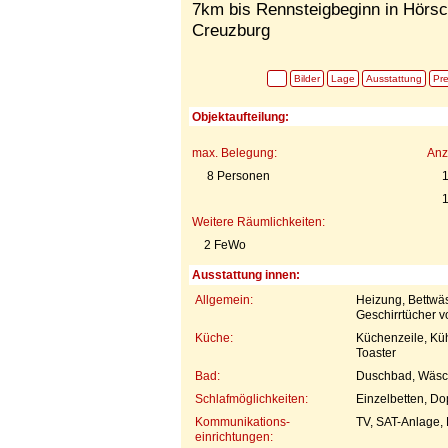
7km bis Rennsteigbeginn in Hörs
Creuzburg
Bilder
Lage
Ausstattung
Pre
Objektaufteilung:
max. Belegung:
Anz
8 Personen
1
Weitere Räumlichkeiten:
2 FeWo
Ausstattung innen:
Allgemein:
Heizung, Bettwä
Geschirrtücher 
Küche:
Küchenzeile, Küh
Toaster
Bad:
Duschbad, Wäsc
Schlafmöglichkeiten:
Einzelbetten, Do
Kommunikations-
TV, SAT-Anlage,
einrichtungen: