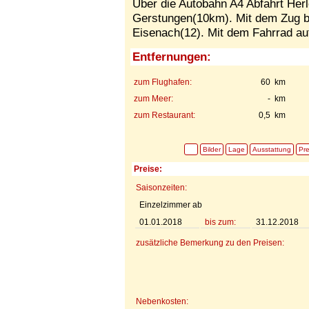
Über die Autobahn A4 Abfahrt Her
Gerstungen(10km). Mit dem Zug b
Eisenach(12). Mit dem Fahrrad a
Entfernungen:
zum Flughafen:
60 km
zum Meer:
- km
zum Restaurant:
0,5 km
Bilder
Lage
Ausstattung
Pre
Preise:
Saisonzeiten:
Einzelzimmer ab
01.01.2018
bis zum:
31.12.2018
zusätzliche Bemerkung zu den Preisen:
Nebenkosten: