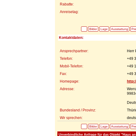
Rabatte:
Anreisetag:
Bilder
Lage
Ausstattung
Pre
Kontaktdaten:
Ansprechpartner:
Herr 
Telefon:
+49 
Mobil-Telefon:
+49 
Fax:
+49 
Homepage:
http
Adresse:
Werra
9983
Deut
Bundesland / Provinz:
Thür
Wir sprechen:
deuts
Bilder
Lage
Ausstattung
Pre
Unverbindliche Anfrage für das Objekt "Haus an