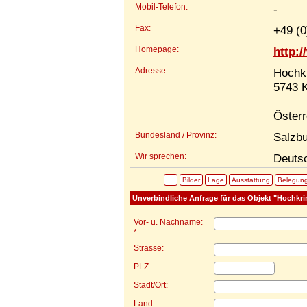
Mobil-Telefon:
-
Fax:
+49 (0
Homepage:
http:
Adresse:
Hochk
5743 
Österr
Bundesland / Provinz:
Salzb
Wir sprechen:
Deutsc
Bilder
Lage
Ausstattung
Belegun
Unverbindliche Anfrage für das Objekt "Hochkri
Vor- u. Nachname:
*
Strasse:
PLZ:
Stadt/Ort:
Land