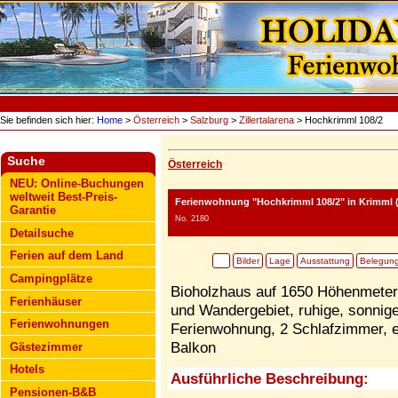
Sie befinden sich hier:
Home
>
Österreich
>
Salzburg
>
Zillertalarena
> Hochkrimml 108/2
Suche
Österreich
NEU: Online-Buchungen
weltweit Best-Preis-
Ferienwohnung "Hochkrimml 108/2"
in Krimml (
Garantie
No. 2180
Detailsuche
Ferien auf dem Land
Bilder
Lage
Ausstattung
Belegun
Campingplätze
Bioholzhaus auf 1650 Höhenmeter g
Ferienhäuser
und Wandergebiet, ruhige, sonnige
Ferienwohnungen
Ferienwohnung, 2 Schlafzimmer, 
Balkon
Gästezimmer
Hotels
Ausführliche Beschreibung:
Pensionen-B&B