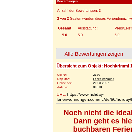
Bewertungen
Anzahl der Bewertungen:
2
2
von
2
Gästen würden dieses Feriendomizil w
Gesamt
Ausstattung:
Preis/Leis
5.0
5.0
5.0
Alle Bewertungen zeigen
Übersicht zum Objekt: Hochkrimml 1
Obj-Nr.:
2180
Objektart:
Ferienwohnung
Online seit:
20.08.2007
Aufrufe:
80310
URL:
https://www.holiday-
ferienwohnungen.com/nc/de/66/holiday/
Noch nicht die ide
Dann geht es hi
buchbaren Ferien