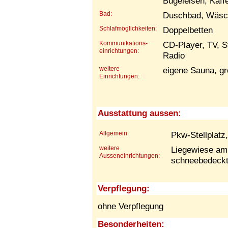
Bügeleisen, Kaff
Bad:
Duschbad, Wäsc
Schlafmöglichkeiten:
Doppelbetten
Kommunikations-
CD-Player, TV, S
einrichtungen:
Radio
weitere
eigene Sauna, g
Einrichtungen:
Ausstattung aussen:
Allgemein:
Pkw-Stellplatz
weitere
Liegewiese am
Ausseneinrichtungen:
schneebedeck
Verpflegung:
ohne Verpflegung
Besonderheiten: