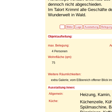
dennoch nicht abgeschieden.
Im Talort Krimml alle Geschäfte de
Wunderwelt in Wald.
Bilder
Lage
Ausstattung
Belegun
Objektaufteilung:
max. Belegung:
A
4 Personen
Wohnfläche (qm):
75
Weitere Räumlichkeiten:
extra Galerie, vom Eßbereich offener Blick i
Ausstattung innen:
Allgemein:
Heizung, Kamin,
Küche:
Küchenzeile, Küh
Spülmaschine, B