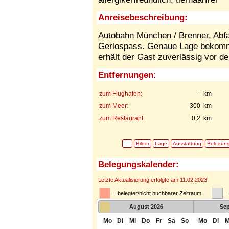
Anreisebeschreibung:
Autobahn München / Brenner, Abfahr
Gerlospass. Genaue Lage bekommt 
erhält der Gast zuverlässig vor de
Entfernungen:
zum Flughafen:
- km
zum Meer:
300 km
zum Restaurant:
0,2 km
Bilder
Lage
Ausstattung
Belegun
Belegungskalender:
Letzte Aktualisierung erfolgte am 11.02.2023
= belegter/nicht buchbarer Zeitraum
=
August
2026
Se
Mo
Di
Mi
Do
Fr
Sa
So
Mo
Di
M