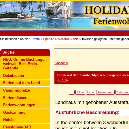
Sie befinden sich hier:
Home
>
Spanien
>
Mallorca
>
Artá
> Idyllisch gelegene Finca mit geho
Suche
NEU: Online-Buchungen
Spanien
weltweit Best-Preis-
Garantie
Ferien auf dem Lande "Idyllisch gelegene Finc
Detailsuche
No. 9160
Ferien auf dem Land
Campingplätze
Bilder
Lage
Ausstattung
Belegun
Ferienhäuser
Landhaus mit gehobener Ausstattun
Ferienwohnungen
Ausführliche Beschreibung:
Gästezimmer
Hotels
In the center between 3 wonderful g
Pensionen-B&B
house in a quiet location. On