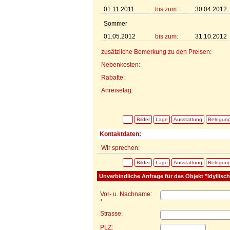
01.11.2011
bis zum:
30.04.2012
Sommer
01.05.2012
bis zum:
31.10.2012
zusätzliche Bemerkung zu den Preisen:
Nebenkosten:
Rabatte:
Anreisetag:
Bilder
Lage
Ausstattung
Belegun
Kontaktdaten:
Wir sprechen:
Bilder
Lage
Ausstattung
Belegun
Unverbindliche Anfrage für das Objekt "Idyllis
Vor- u. Nachname:
*
Strasse:
PLZ: