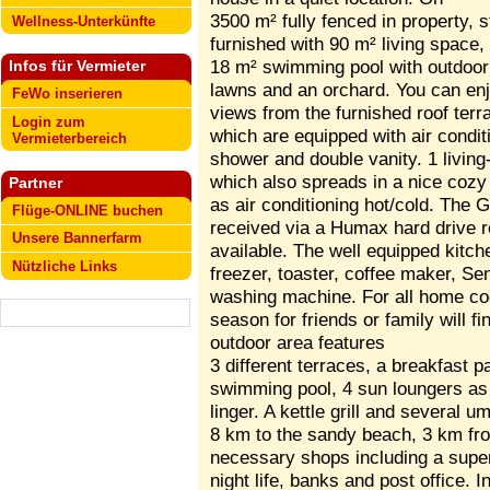
3500 m² fully fenced in property, 
Wellness-Unterkünfte
furnished with 90 m² living space,
18 m² swimming pool with outdoor 
Infos für Vermieter
lawns and an orchard. You can enj
FeWo inserieren
views from the furnished roof ter
Login zum
which are equipped with air condit
Vermieterbereich
shower and double vanity. 1 living-
which also spreads in a nice cozy 
Partner
as air conditioning hot/cold. The
Flüge-ONLINE buchen
received via a Humax hard drive re
Unsere Bannerfarm
available. The well equipped kitch
Nützliche Links
freezer, toaster, coffee maker, 
washing machine. For all home co
season for friends or family will fi
outdoor area features
3 different terraces, a breakfast p
swimming pool, 4 sun loungers as w
linger. A kettle grill and several u
8 km to the sandy beach, 3 km from
necessary shops including a supe
night life, banks and post office. 