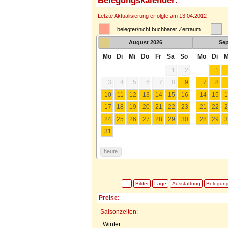
Belegungskalender:
Letzte Aktualisierung erfolgte am 13.04.2012
= belegter/nicht buchbarer Zeitraum
=
August
2026
Se
Mo
Di
Mi
Do
Fr
Sa
So
Mo
Di
M
1
2
1
3
4
5
6
7
8
9
7
8
10
11
12
13
14
15
16
14
15
1
17
18
19
20
21
22
23
21
22
2
24
25
26
27
28
29
30
28
29
3
31
heute
Bilder
Lage
Ausstattung
Belegun
Preise:
Saisonzeiten:
Winter