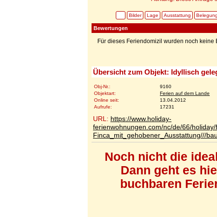
Bilder
Lage
Ausstattung
Belegun
Bewertungen
Für dieses Feriendomizil wurden noch kein
Übersicht zum Objekt: Idyllisch gel
Obj-Nr.:
9160
Objektart:
Ferien auf dem Lande
Online seit:
13.04.2012
Aufrufe:
17231
URL:
https://www.holiday-
ferienwohnungen.com/nc/de/66/holiday/f
Finca_mit_gehobener_Ausstattung///bau
Noch nicht die ide
Dann geht es hi
buchbaren Ferien