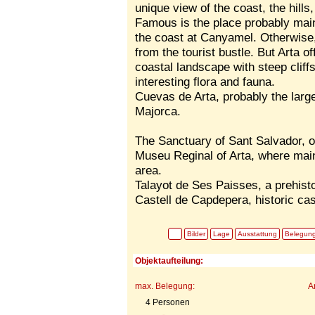
unique view of the coast, the hill
Famous is the place probably main
the coast at Canyamel. Otherwise
from the tourist bustle. But Arta o
coastal landscape with steep clif
interesting flora and fauna.
Cuevas de Arta, probably the larg
Majorca.
The Sanctuary of Sant Salvador, on 
Museu Reginal of Arta, where main
area.
Talayot de Ses Paisses, a prehisto
Castell de Capdepera, historic ca
Bilder
Lage
Ausstattung
Belegun
Objektaufteilung:
max. Belegung:
A
4 Personen