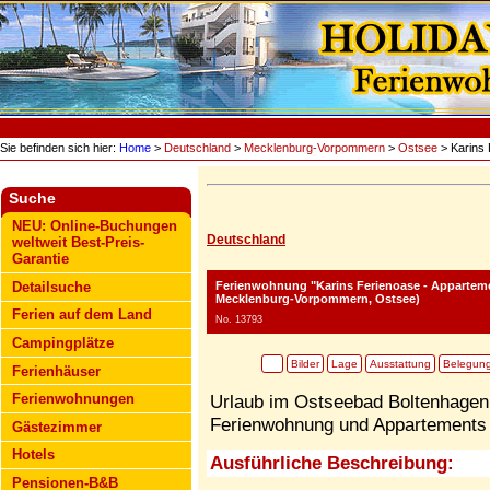
Sie befinden sich hier:
Home
>
Deutschland
>
Mecklenburg-Vorpommern
>
Ostsee
> Karins 
Suche
NEU: Online-Buchungen
Deutschland
weltweit Best-Preis-
Garantie
Ferienwohnung "Karins Ferienoase - Appartem
Detailsuche
Mecklenburg-Vorpommern, Ostsee)
Ferien auf dem Land
No. 13793
Campingplätze
Bilder
Lage
Ausstattung
Belegun
Ferienhäuser
Ferienwohnungen
Urlaub im Ostseebad Boltenhagen 
Ferienwohnung und Appartements 
Gästezimmer
Hotels
Ausführliche Beschreibung:
Pensionen-B&B