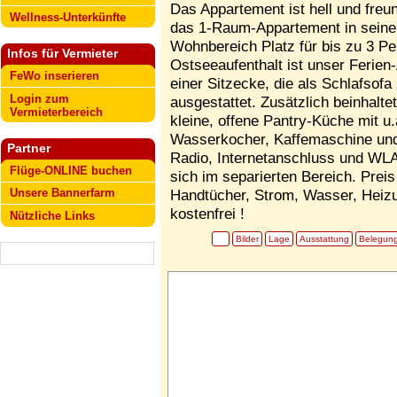
Das Appartement ist hell und freun
Wellness-Unterkünfte
das 1-Raum-Appartement in seine
Wohnbereich Platz für bis zu 3 Pe
Infos für Vermieter
Ostseeaufenthalt ist unser Ferie
FeWo inserieren
einer Sitzecke, die als Schlafsof
Login zum
ausgestattet. Zusätzlich beinhalt
Vermieterbereich
kleine, offene Pantry-Küche mit u.
Wasserkocher, Kaffemaschine und 
Partner
Radio, Internetanschluss und WL
Flüge-ONLINE buchen
sich im separierten Bereich. Prei
Unsere Bannerfarm
Handtücher, Strom, Wasser, Heizu
kostenfrei !
Nützliche Links
Bilder
Lage
Ausstattung
Belegun