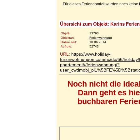
Für dieses Feriendomizil wurden noch kein
Übersicht zum Objekt: Karins Ferie
Obj-Nr.:
13793
Objektart:
Ferienwohnung
Online seit:
10.06.2014
Aufrufe:
52743
URL:
https://www.holiday-
ferienwohnungen.com/nc/de/66/holiday/
ppartement///ferienwohnung/?
user_cwdmobj_pi1%5BFE%5D%5Bstat
Noch nicht die ide
Dann geht es hi
buchbaren Ferien