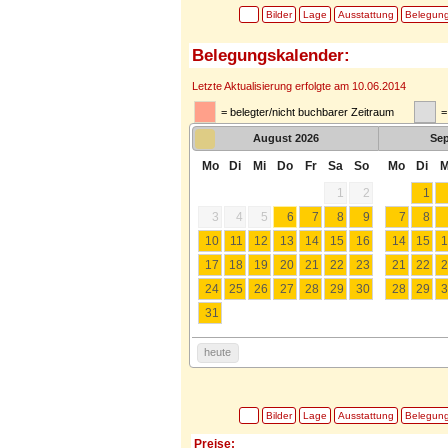
Bilder
Lage
Ausstattung
Belegun
Belegungskalender:
Letzte Aktualisierung erfolgte am 10.06.2014
= belegter/nicht buchbarer Zeitraum
=
August
2026
Se
Mo
Di
Mi
Do
Fr
Sa
So
Mo
Di
M
1
2
1
3
4
5
6
7
8
9
7
8
10
11
12
13
14
15
16
14
15
1
17
18
19
20
21
22
23
21
22
2
24
25
26
27
28
29
30
28
29
3
31
heute
Bilder
Lage
Ausstattung
Belegun
Preise: