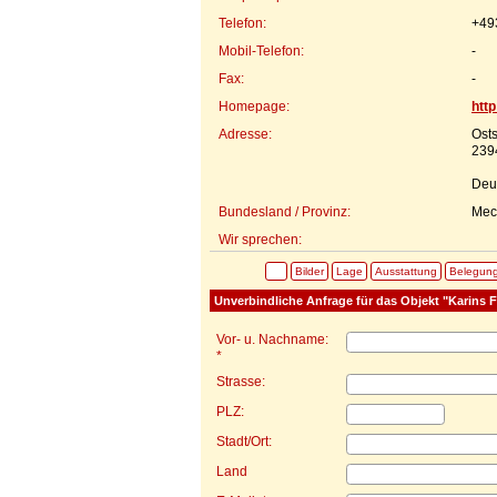
Telefon:
+49
Mobil-Telefon:
-
Fax:
-
Homepage:
htt
Adresse:
Ost
239
Deu
Bundesland / Provinz:
Mec
Wir sprechen:
Bilder
Lage
Ausstattung
Belegun
Unverbindliche Anfrage für das Objekt "Karins 
Vor- u. Nachname:
*
Strasse:
PLZ:
Stadt/Ort:
Land