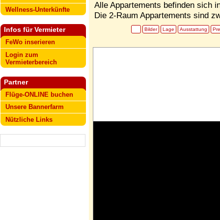
Alle Appartements befinden sich i
Wellness-Unterkünfte
Die 2-Raum Appartements sind zw
Infos für Vermieter
Bilder
Lage
Ausstattung
Pre
FeWo inserieren
Login zum
Vermieterbereich
Partner
Flüge-ONLINE buchen
Unsere Bannerfarm
Nützliche Links