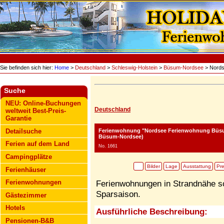
Sie befinden sich hier:
Home
>
Deutschland
>
Schleswig-Holstein
>
Büsum-Nordsee
> Nords
Suche
NEU: Online-Buchungen
Deutschland
weltweit Best-Preis-
Garantie
Ferienwohnung "Nordsee Ferienwohnung Büs
Detailsuche
Büsum-Nordsee)
Ferien auf dem Land
No. 1661
Campingplätze
Bilder
Lage
Ausstattung
Pre
Ferienhäuser
Ferienwohnungen
Ferienwohnungen in Strandnähe sc
Sparsaison.
Gästezimmer
Hotels
Ausführliche Beschreibung:
Pensionen-B&B