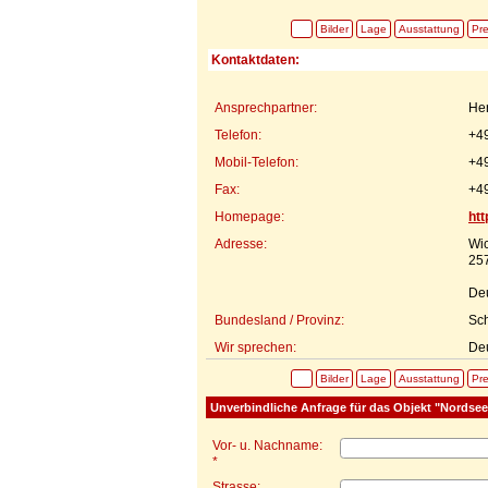
Bilder
Lage
Ausstattung
Pre
Kontaktdaten:
Ansprechpartner:
Her
Telefon:
+4
Mobil-Telefon:
+4
Fax:
+4
Homepage:
htt
Adresse:
Wi
25
De
Bundesland / Provinz:
Sch
Wir sprechen:
Deu
Bilder
Lage
Ausstattung
Pre
Unverbindliche Anfrage für das Objekt "Nords
Vor- u. Nachname:
*
Strasse: