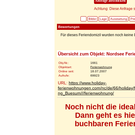
Achtung: Diese Anfrage s
Bilder
Lage
Ausstattung
Pre
Bewertungen
Für dieses Feriendomizil wurden noch kein
Übersicht zum Objekt: Nordsee Fe
Obj-Nr.:
1661
Objektart:
Ferienwohnung
Online seit:
18.07.2007
Aufrufe:
69923
URL:
https://www.holiday-
ferienwohnungen.com/nc/de/66/holiday
ng_Buesum///ferienwohnung/
Noch nicht die ide
Dann geht es hi
buchbaren Ferien