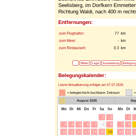
Seelisberg, im Dorfkern Emmetten
Richtung Waldi, nach 400 m recht
Entfernungen:
zum Flughafen:
77 km
zum Meer:
- km
zum Restaurant:
0.3 km
Bilder
Lage
Ausstattung
Belegun
Belegungskalender:
Letzte Aktualisierung erfolgte am 07.07.2026
= belegter/nicht buchbarer Zeitraum
=
August
2026
Se
Mo
Di
Mi
Do
Fr
Sa
So
Mo
Di
M
1
2
1
3
4
5
6
7
8
9
7
8
10
11
12
13
14
15
16
14
15
1