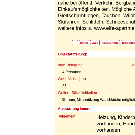
nahe bei öffentl. Verkehr, Bergba
Einkaufsmöglichkeiten. Mögliche A
Gleitschirmfliegen, Tauchen, Wil
Skifahren, Schlitteln, Schneeschu
weitere Infos s. www.elfe-apartme
Bilder
Lage
Ausstattung
Belegun
Objektaufteilung:
max. Belegung:
A
4 Personen
Wohnfläche (qm):
35
Weitere Räumlichkeiten:
Skiraum, Mitbenützung Waschküche möglich
Ausstattung innen:
Allgemein:
Heizung, Kinderb
vorhanden, Hand
vorhanden