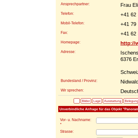
Ansprechpartner:
Frau El
Telefon:
+41 62 
Mobil-Telefon:
+41 79 
Fax:
+41 62 
Homepage:
http:/
Adresse:
Ischens
6376 E
Schwei
Bundesland / Provinz:
Nidwal
Wir sprechen:
Deutsch
Bilder
Lage
Ausstattung
Belegun
Unverbindliche Anfrage für das Objekt "Panora
Vor- u. Nachname:
*
Strasse: