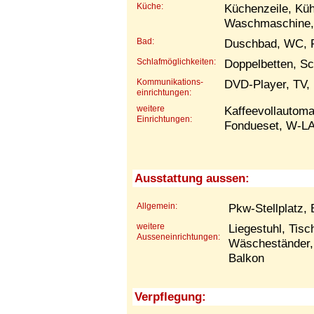
Küche:
Küchenzeile, Küh
Waschmaschine, 
Bad:
Duschbad, WC, 
Schlafmöglichkeiten:
Doppelbetten, Sc
Kommunikations-
DVD-Player, TV, 
einrichtungen:
weitere
Kaffeevollautoma
Einrichtungen:
Fondueset, W-L
Ausstattung aussen:
Allgemein:
Pkw-Stellplatz,
weitere
Liegestuhl, Tis
Ausseneinrichtungen:
Wäscheständer, 
Balkon
Verpflegung: