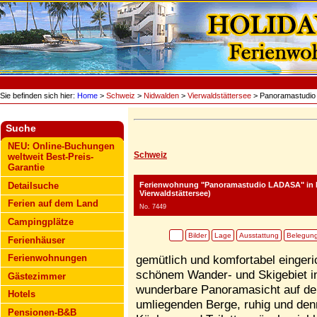
Sie befinden sich hier:
Home
>
Schweiz
>
Nidwalden
>
Vierwaldstättersee
> Panoramastudi
Suche
NEU: Online-Buchungen
Schweiz
weltweit Best-Preis-
Garantie
Ferienwohnung "Panoramastudio LADASA"
in 
Detailsuche
Vierwaldstättersee)
Ferien auf dem Land
No. 7449
Campingplätze
Bilder
Lage
Ausstattung
Belegun
Ferienhäuser
Ferienwohnungen
gemütlich und komfortabel einger
schönem Wander- und Skigebiet in 
Gästezimmer
wunderbare Panoramasicht auf den
Hotels
umliegenden Berge, ruhig und denno
Pensionen-B&B