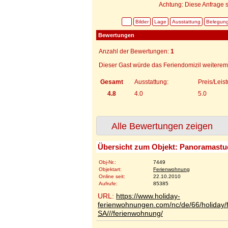
Achtung: Diese Anfrage s
Bilder
Lage
Ausstattung
Belegun
Bewertungen
Anzahl der Bewertungen:
1
Dieser Gast würde das Feriendomizil weiterem
Gesamt
Ausstattung:
Preis/Leis
4.8
4.0
5.0
Alle Bewertungen zeigen
Übersicht zum Objekt: Panoramast
Obj-Nr.:
7449
Objektart:
Ferienwohnung
Online seit:
22.10.2010
Aufrufe:
85385
URL:
https://www.holiday-
ferienwohnungen.com/nc/de/66/holiday
SA///ferienwohnung/