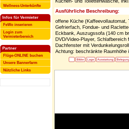
Küchen- und Toilettenwäsche, ink
Wellness-Unterkünfte
Ausführliche Beschreibung:
Infos für Vermieter
offene Küche (Kaffeevollautomat,
FeWo inserieren
Gefrierfach, Fondue- und Raclett
Login zum
Eckbank, Auszugssofa (140 cm brei
Vermieterbereich
DVD/Video-Player, Schlafbereich f
Dachfenster mit Verdunkelungsrol
Partner
Achtung: beschränkte Raumhöhe i
Flüge-ONLINE buchen
Bilder
Lage
Ausstattung
Belegun
Unsere Bannerfarm
Nützliche Links